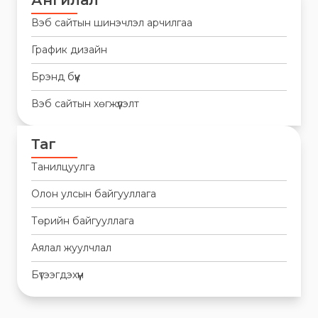
Ангилал
Вэб сайтын шинэчлэл арчилгаа
График дизайн
Брэнд бүүк
Вэб сайтын хөгжүүлэлт
Таг
Танилцуулга
Олон улсын байгууллага
Төрийн байгууллага
Аялал жуулчлал
Бүтээгдэхүүн