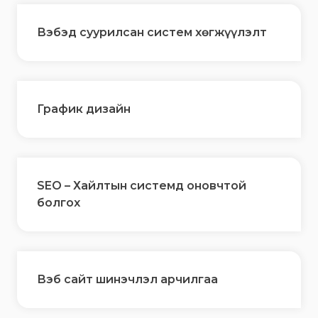
Вэбэд суурилсан систем хөгжүүлэлт
График дизайн
SEO – Хайлтын системд оновчтой
болгох
Вэб сайт шинэчлэл арчилгаа