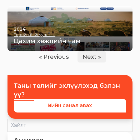
2024
Төрийн байгууллага
Цахим хөгжлийн яам
« Previous
Next »
Таны төслийг эхлүүлэхэд бэлэн
үү?
Үнийн санал авах