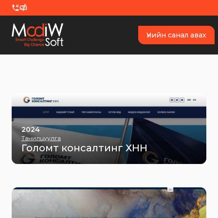
Skip to content
Үнийн санал авах
2024
Танилцуулга
Голомт консалтинг ХНН