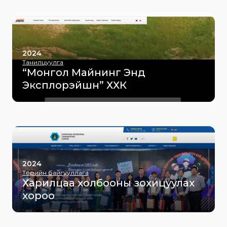
2024
Танилцуулга
“Монгол Майнинг Энд
Эксплорэйшн” ХХК
2024
Төрийн байгууллага
Харилцаа холбооны зохицуулах
хороо