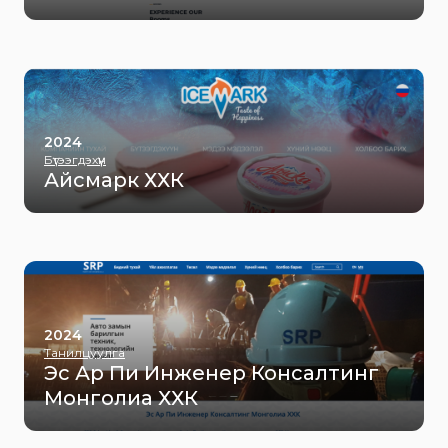
2024
Бүтээгдэхүүн
Айсмарк ХХК
2024
Танилцуулга
Эс Ар Пи Инженер Консалтинг
Монголиа ХХК