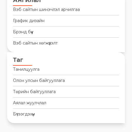
Ангилал
Вэб сайтын шинэчлэл арчилгаа
График дизайн
Брэнд бүүк
Вэб сайтын хөгжүүлэлт
Таг
Танилцуулга
Олон улсын байгууллага
Төрийн байгууллага
Аялал жуулчлал
Бүтээгдэхүүн