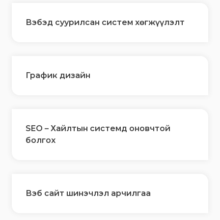
Вэбэд суурилсан систем хөгжүүлэлт
График дизайн
SEO – Хайлтын системд оновчтой
болгох
Вэб сайт шинэчлэл арчилгаа