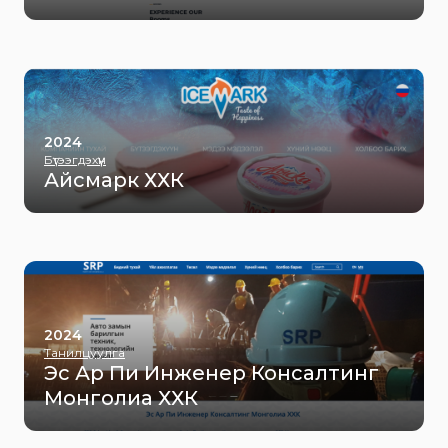
2024
Бүтээгдэхүүн
Айсмарк ХХК
2024
Танилцуулга
Эс Ар Пи Инженер Консалтинг
Монголиа ХХК