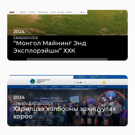
2024
Танилцуулга
“Монгол Майнинг Энд
Эксплорэйшн” ХХК
2024
Төрийн байгууллага
Харилцаа холбооны зохицуулах
хороо