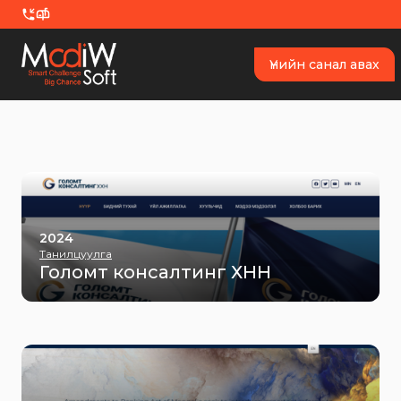
Skip to content
Үнийн санал авах
2024
Танилцуулга
Голомт консалтинг ХНН