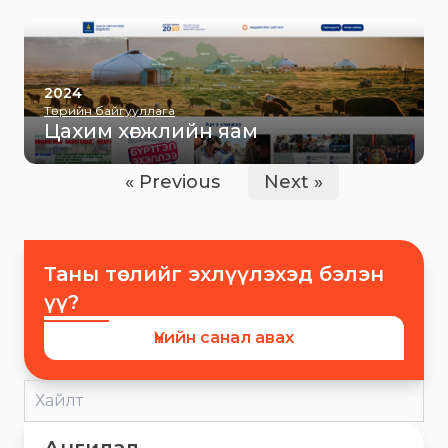
2024
Төрийн байгууллага
Цахим хөгжлийн яам
« Previous
Next »
Таны төслийг эхлүүлэхэд бэлэн
үү?
Үнийн санал авах