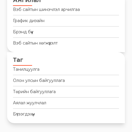
Ангилал
Вэб сайтын шинэчлэл арчилгаа
График дизайн
Брэнд бүүк
Вэб сайтын хөгжүүлэлт
Таг
Танилцуулга
Олон улсын байгууллага
Төрийн байгууллага
Аялал жуулчлал
Бүтээгдэхүүн