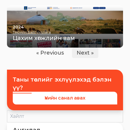
2024
Төрийн байгууллага
Цахим хөгжлийн яам
« Previous
Next »
Таны төслийг эхлүүлэхэд бэлэн
үү?
Үнийн санал авах