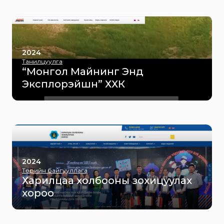
2024
Танилцуулга
“Монгол Майнинг Энд
Эксплорэйшн” ХХК
2024
Төрийн байгууллага
Харилцаа холбооны зохицуулах
хороо