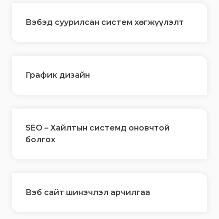
Вэбэд суурилсан систем хөгжүүлэлт
График дизайн
SEO – Хайлтын системд оновчтой
болгох
Вэб сайт шинэчлэл арчилгаа