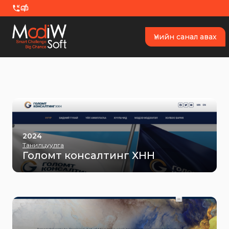
Skip to content
Үнийн санал авах
2024
Танилцуулга
Голомт консалтинг ХНН