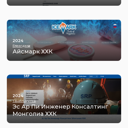
2024
Бүтээгдэхүүн
Айсмарк ХХК
2024
Танилцуулга
Эс Ар Пи Инженер Консалтинг
Монголиа ХХК