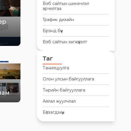
Вэб сайтын шинэчлэл
арчилгаа
График дизайн
ер
Брэнд бүүк
Вэб сайтын хөгжүүлэлт
Таг
Танилцуулга
Олон улсын байгууллага
Төрийн байгууллага
яам
Аялал жуулчлал
Бүтээгдэхүүн