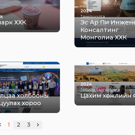
2024
үн
Танилцуулга
арк ХХК
Эс Ар Пи Инжен
Консалтинг
Монголиа ХХК
2024
байгууллага
Төрийн байгууллага
лцаа холбооны
Цахим хөгжлийн 
цуулах хороо
1
2
3