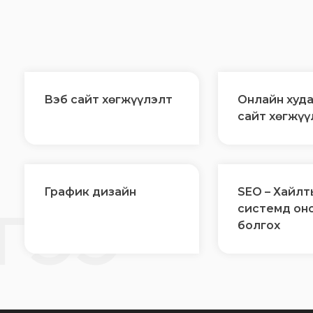
Вэб сайт хөгжүүлэлт
Онлайн худ
сайт хөгжүү
Й
График дизайн
SEO – Хайлт
ГЭЭ
системд он
болгох