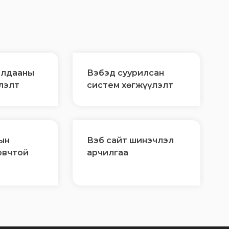
алдааны
Вэбэд суурилсан
лэлт
систем хөгжүүлэлт
ын
Вэб сайт шинэчлэл
овчтой
арчилгаа