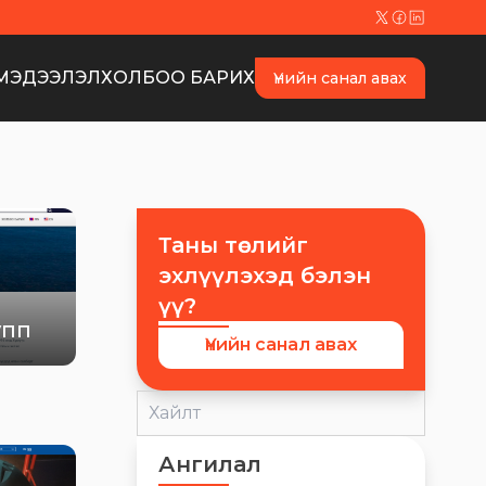
МЭДЭЭЛЭЛ
ХОЛБОО БАРИХ
Үнийн санал авах
Таны төслийг
эхлүүлэхэд бэлэн
үү?
упп
Үнийн санал авах
Ангилал