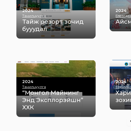
2024
2024
Танилцуулга
Бүтээгдэхү
Тайж резорт зочид
Айсм
бууудал
2024
2024
Танилцуулга
Төрийн 
“Монгол Майнинг
Хари
Энд Эксплорэйшн”
зохи
ХХК