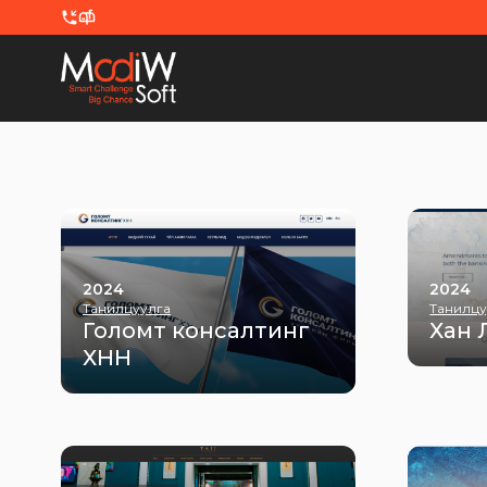
Skip to content
2024
2024
Танилцуулга
Танилцу
Голомт консалтинг
Хан 
ХНН