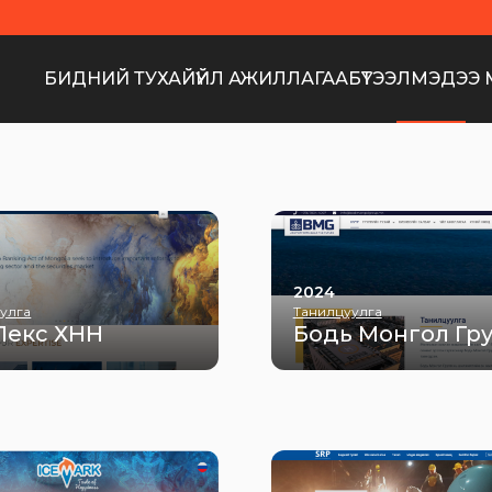
БИДНИЙ ТУХАЙ
ҮЙЛ АЖИЛЛАГАА
БҮТЭЭЛ
МЭДЭЭ 
2024
улга
Танилцуулга
Лекс ХНН
Бодь Монгол Гр