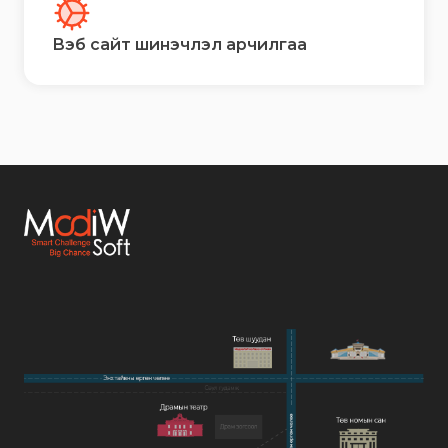
Вэб сайт шинэчлэл арчилгаа