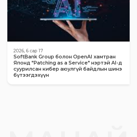
2026, 6 сар 17
SoftBank Group болон OpenAI хамтран
Японд "Patching as a Service" нэртэй AI-д
суурилсан кибер аюулгүй байдлын шинэ
бүтээгдэхүүн