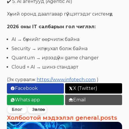
✔️ 5. AI агентууд (Agentic AI)
Хүний оронд даалгавар гүйцэтгэдэг системүүд
2026 оны IT салбарын гол чиглэл:
AI → бүхнийг өөрчилж байна
Security → илүү чухал болж байна
Quantum → ирээдүйн game changer
Cloud + AI → шинэ стандарт
(Эх сурвалж
https://www.infotech.com
)
Facebook
X (Twitter)
Whats app
Email
Блог
Зөвлөгөө
Холбоотой мэдээлэл general.posts