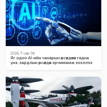
2026, 7 сар 06
Яг одоо AI-ийн чанарын өрсөлдөөнөөс гадна
үнэ, зардлын өрсөлдөөн эрчимжиж эхэллээ