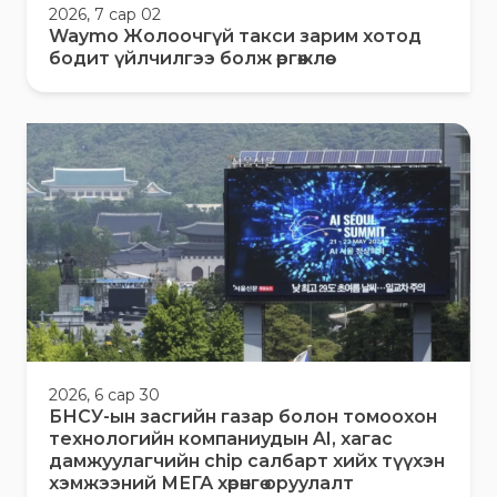
2026, 7 сар 02
Waymo Жолоочгүй такси зарим хотод
бодит үйлчилгээ болж өргөжлөө
2026, 6 сар 30
БНСУ-ын засгийн газар болон томоохон
технологийн компаниудын AI, хагас
дамжуулагчийн chip салбарт хийх түүхэн
хэмжээний МЕГА хөрөнгө оруулалт