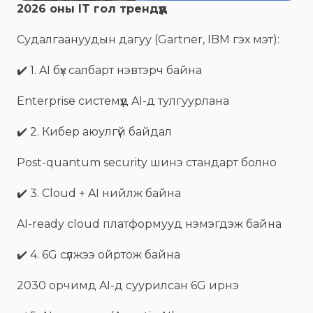
2026 оны IT гол трендүүд
Судалгаануудын дагуу (Gartner, IBM гэх мэт):
✔️ 1. AI бүх салбарт нэвтэрч байна
Enterprise системүүд AI-д тулгуурлана
✔️ 2. Кибер аюулгүй байдал
Post-quantum security шинэ стандарт болно
✔️ 3. Cloud + AI нийлж байна
AI-ready cloud платформууд нэмэгдэж байна
✔️ 4. 6G сүлжээ ойртож байна
2030 орчимд AI-д суурилсан 6G ирнэ