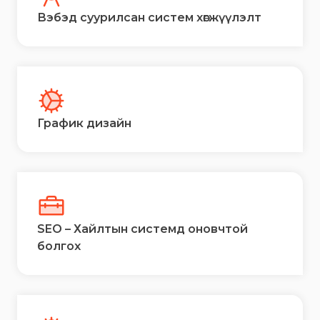
Вэбэд суурилсан систем хөгжүүлэлт
График дизайн
SEO – Хайлтын системд оновчтой
болгох