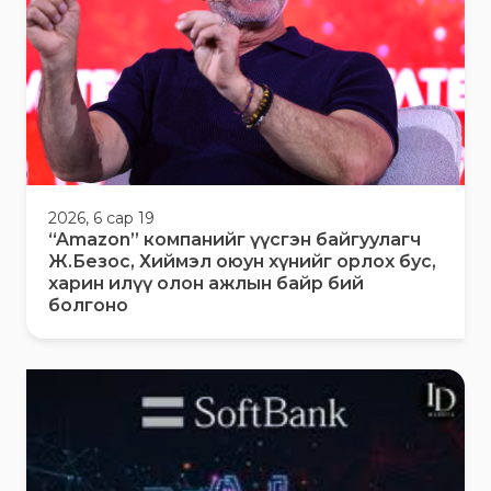
2026, 6 сар 19
“Amazon” компанийг үүсгэн байгуулагч
Ж.Безос, Хиймэл оюун хүнийг орлох бус,
харин илүү олон ажлын байр бий
болгоно