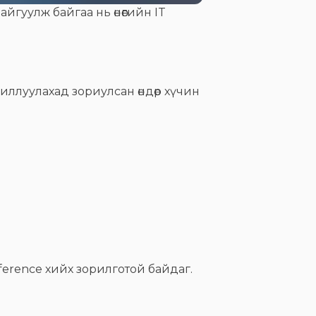
йгуулж байгаа нь өнөөгийн IT
жиллуулахад зориулсан өндөр хүчин
nference хийх зорилготой байдаг.