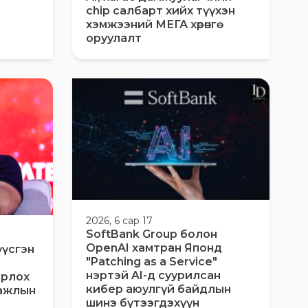
chip салбарт хийх түүхэн
хэмжээний МЕГА хөрөнгө
оруулалт
2026, 6 сар 17
SoftBank Group болон
OpenAI хамтран Японд
үүсгэн
"Patching as a Service"
нэртэй AI-д суурилсан
орлох
кибер аюулгүй байдлын
 ажлын
шинэ бүтээгдэхүүн