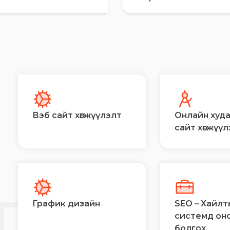
Вэб сайт хөгжүүлэлт
Онлайн худ
сайт хөгжүү
Й
ГЭЭ
График дизайн
SEO – Хайлт
системд он
болгох