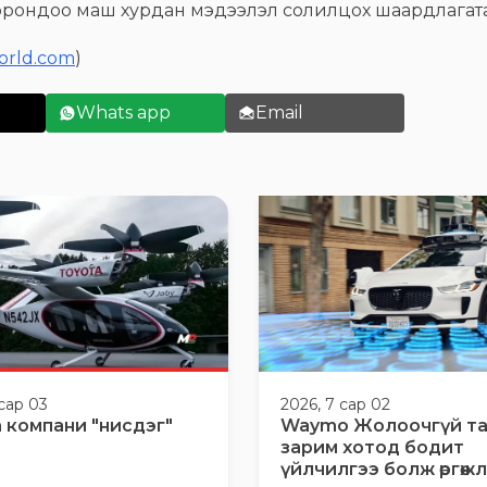
оорондоо маш хурдан мэдээлэл солилцох шаардлагат
orld.com
)
Whats app
Email
 сар 03
2026, 7 сар 02
 компани "нисдэг"
Waymo Жолоочгүй т
зарим хотод бодит
үйлчилгээ болж өргөжлөө