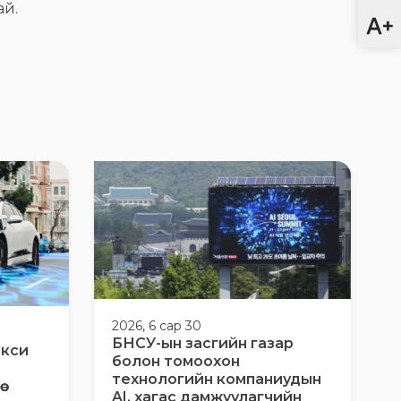
ай.
2026, 6 сар 30
БНСУ-ын засгийн газар
акси
болон томоохон
технологийн компаниудын
AI, хагас дамжуулагчийн