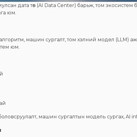
сан дата төв (AI Data Center) барьж, том экосистем ба
га юм.
ы алгоритм, машин сургалт, том хэлний модел (LLM) а
тем юм.
ай
тай
 боловсруулалт, машин сургалтын модель сургах, AI i
и