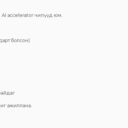
 AI accelerator чипүүд юм.
дарт болсон)
байдаг
иг ажиллана.