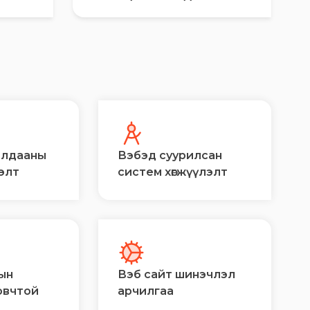
алдааны
Вэбэд суурилсан
лэлт
систем хөгжүүлэлт
ын
Вэб сайт шинэчлэл
овчтой
арчилгаа