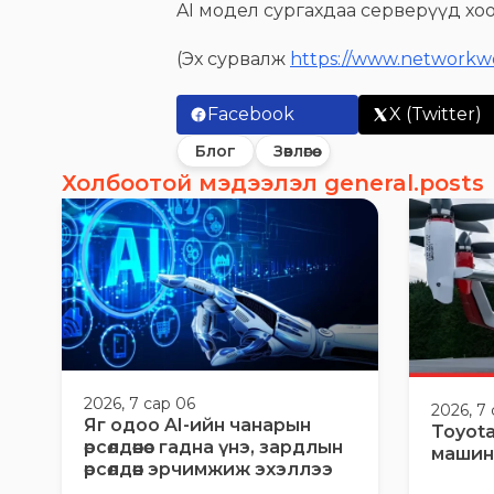
AI модел сургахдаа серверүүд х
(Эх сурвалж
https://www.networkw
Facebook
X (Twitter)
Блог
Зөвлөгөө
Холбоотой мэдээлэл general.posts
2026, 7 сар 06
2026, 7
Яг одоо AI-ийн чанарын
Toyota
өрсөлдөөнөөс гадна үнэ, зардлын
машин
өрсөлдөөн эрчимжиж эхэллээ