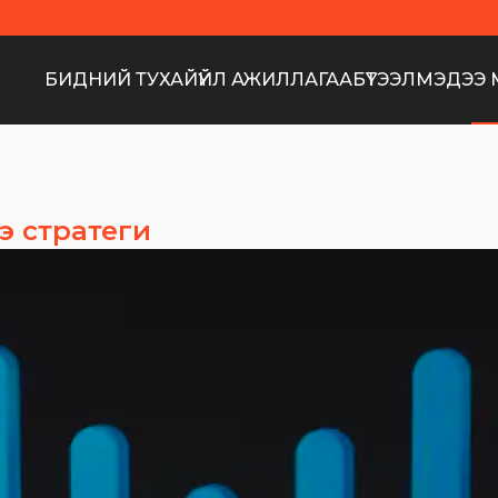
БИДНИЙ ТУХАЙ
ҮЙЛ АЖИЛЛАГАА
БҮТЭЭЛ
МЭДЭЭ 
э стратеги