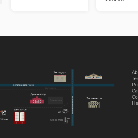
Ab
Te
Pri
Ca
Co
He