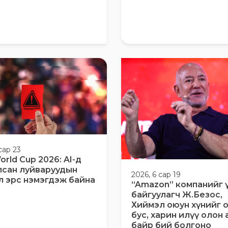
сар 23
orld Cup 2026: AI-д
лсан луйваруудын
2026, 6 сар 19
л эрс нэмэгдэж байна
“Amazon” компанийг 
байгуулагч Ж.Безос,
Хиймэл оюун хүнийг 
бус, харин илүү олон
байр бий болгоно