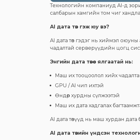
Технологийн компаниуд AI-д зориул
салбарын хамгийн том чиг хандла
AI дата төв гэж юу вэ?
AI дата төв гэдэг нь хиймэл оюун
чадалтай серверүүдийн цогц сис
Энгийн дата төвөөс ялгаатай нь:
Маш их тооцоолол хийх чадалт
GPU / AI чип ихтэй
Өндөр хурдны сүлжээтэй
Маш их дата хадгалах багтаамж
AI дата төвүүд нь маш хурдан дата
AI дата төвийн үндсэн технолог