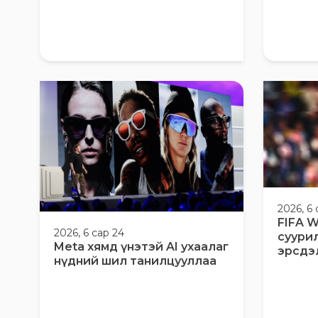
2026, 6 
FIFA W
2026, 6 сар 24
суури
Meta хямд үнэтэй AI ухаалаг
эрсдэ
нүдний шил танилцууллаа