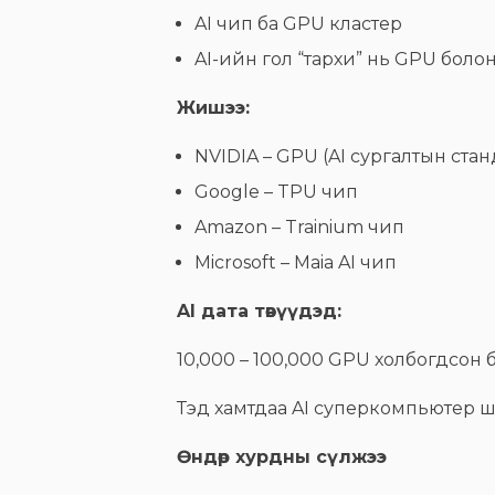
AI чип ба GPU кластер
AI-ийн гол “тархи” нь GPU болон
Жишээ:
NVIDIA – GPU (AI сургалтын стан
Google – TPU чип
Amazon – Trainium чип
Microsoft – Maia AI чип
AI дата төвүүдэд:
10,000 – 100,000 GPU холбогдсон 
Тэд хамтдаа AI суперкомпьютер ш
Өндөр хурдны сүлжээ