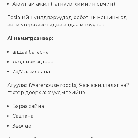
Аюултай ажил (гагнуур, химийн орчин)
Tesla-ийн үйлдвэрүүдэд робот нь машины эд
анги угсрахаас гадна алдаа илрүүлнэ.
AI нэмэгдсэнээр:
алдаа багасна
хурд нэмэгдэнэ
24/7 ажиллана
Агуулах (Warehouse robots) Яаж ажилладаг вэ?
гэхээр доорх ажлуудыг хийнэ.
Бараа хайна
Савлана
Зөөвөрлөнө