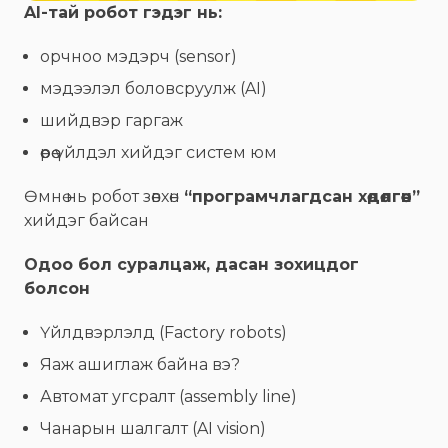
AI-тай робот гэдэг нь:
орчноо мэдэрч (sensor)
мэдээлэл боловсруулж (AI)
шийдвэр гаргаж
өөрөө үйлдэл хийдэг систем юм
Өмнө нь робот зөвхөн
“програмчлагдсан хөдөлгөөн”
хийдэг байсан
Одоо бол суралцаж, дасан зохицдог
болсон
Үйлдвэрлэлд (Factory robots)
Яаж ашиглаж байна вэ?
Автомат угсралт (assembly line)
Чанарын шалгалт (AI vision)