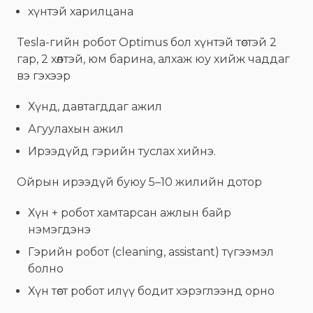
хүнтэй харилцана
Tesla-гийн робот Optimus бол хүнтэй төстэй 2
гар, 2 хөлтэй, юм барина, алхаж юу хийж чаддаг
вэ гэхээр
Хүнд, давтагддаг ажил
Агуулахын ажил
Ирээдүйд гэрийн туслах хийнэ.
Ойрын ирээдүй буюу 5–10 жилийн дотор
Хүн + робот хамтарсан ажлын байр
нэмэгдэнэ
Гэрийн робот (cleaning, assistant) түгээмэл
болно
Хүн төст робот илүү бодит хэрэглээнд орно