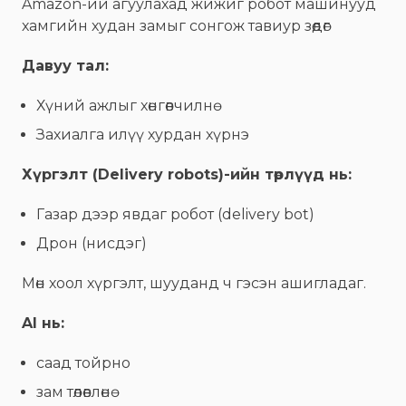
Amazon-ий агуулахад жижиг робот машинууд
хамгийн худан замыг сонгож тавиур зөөдөг
Давуу тал:
Хүний ажлыг хөнгөвчилнө
Захиалга илүү хурдан хүрнэ
Хүргэлт (Delivery robots)-ийн төрлүүд нь:
Газар дээр явдаг робот (delivery bot)
Дрон (нисдэг)
Мөн хоол хүргэлт, шууданд ч гэсэн ашигладаг.
AI нь:
саад тойрно
зам төлөвлөнө