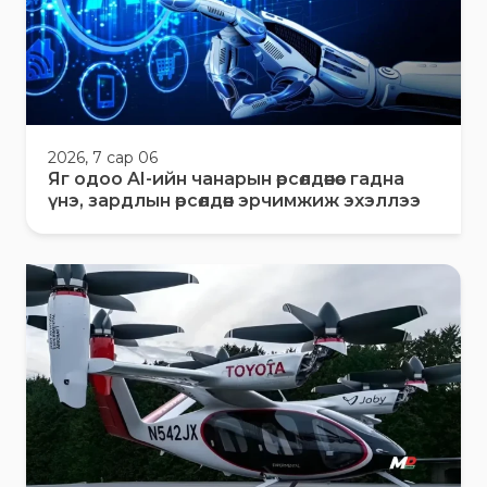
2026, 7 сар 06
Яг одоо AI-ийн чанарын өрсөлдөөнөөс гадна
үнэ, зардлын өрсөлдөөн эрчимжиж эхэллээ