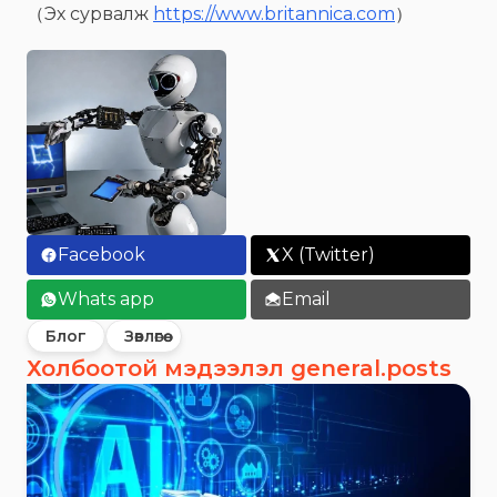
（Эх сурвалж
https://www.britannica.com
）
Facebook
X (Twitter)
Whats app
Email
Блог
Зөвлөгөө
Холбоотой мэдээлэл general.posts