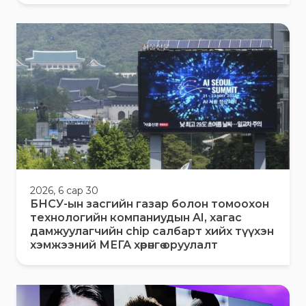
2026, 6 сар 30
БНСУ-ын засгийн газар болон томоохон
технологийн компаниудын AI, хагас
дамжуулагчийн chip салбарт хийх түүхэн
хэмжээний МЕГА хөрөнгө оруулалт