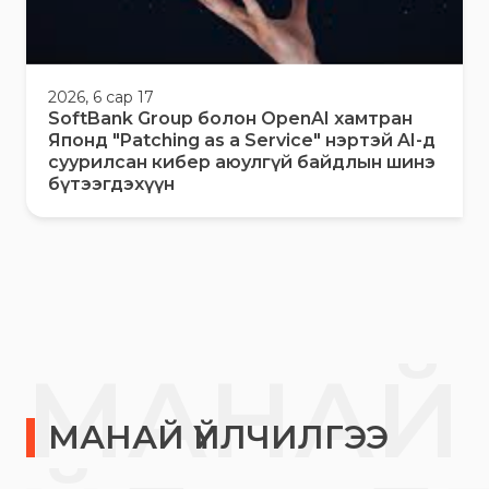
2026, 6 сар 17
SoftBank Group болон OpenAI хамтран
Японд "Patching as a Service" нэртэй AI-д
суурилсан кибер аюулгүй байдлын шинэ
бүтээгдэхүүн
МАНАЙ
МАНАЙ ҮЙЛЧИЛГЭЭ