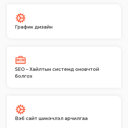
График дизайн
SEO – Хайлтын системд оновчтой
болгох
Вэб сайт шинэчлэл арчилгаа