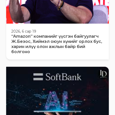
2026, 6 сар 19
“Amazon” компанийг үүсгэн байгуулагч
Ж.Безос, Хиймэл оюун хүнийг орлох бус,
харин илүү олон ажлын байр бий
болгоно