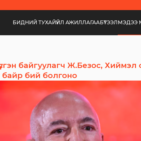
БИДНИЙ ТУХАЙ
ҮЙЛ АЖИЛЛАГАА
БҮТЭЭЛ
МЭДЭЭ 
сгэн байгуулагч Ж.Безос, Хиймэл 
н байр бий болгоно