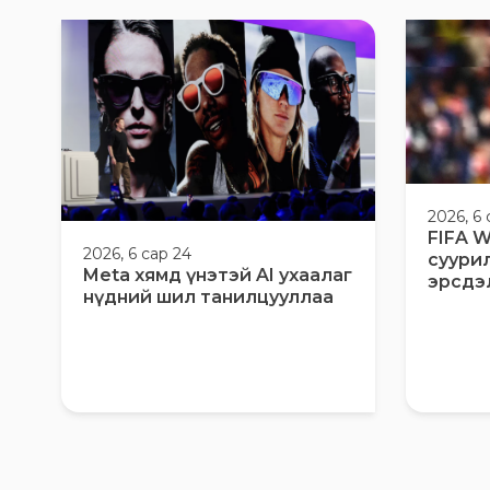
2026, 6 
FIFA W
2026, 6 сар 24
суури
Meta хямд үнэтэй AI ухаалаг
эрсдэ
нүдний шил танилцууллаа