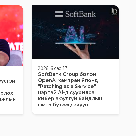
2026, 6 сар 17
SoftBank Group болон
OpenAI хамтран Японд
үүсгэн
"Patching as a Service"
нэртэй AI-д суурилсан
орлох
кибер аюулгүй байдлын
 ажлын
шинэ бүтээгдэхүүн