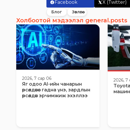
Facebook
X (Twitter)
Блог
Зөвлөгөө
Холбоотой мэдээлэл general.posts
2026, 7 сар 06
2026, 7
Яг одоо AI-ийн чанарын
Toyota
өрсөлдөөнөөс гадна үнэ, зардлын
машин
өрсөлдөөн эрчимжиж эхэллээ