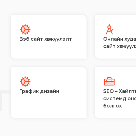
Вэб сайт хөгжүүлэлт
Онлайн худ
сайт хөгжүү
Й
ГЭЭ
График дизайн
SEO – Хайлт
системд он
болгох