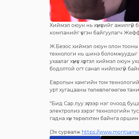
Хиймэл оюун нь хүмүүсийг ажилгүй б
компанийг үүсгэн байгуулагч Жефф
Ж.Безос хиймэл оюун олон тооны 
технологи нь шинэ боломжуудыг нэ
ухаалаг хүмүүс хүртэл хиймэл оюун 
бодолтой огт санал нийлэхгүй байн
Европын хамгийн том технологийн ү
урт хугацааны төлөвлөгөөгөө тан
"Бид Сар луу зүгээр нэг очоод бу
электролиз зэрэг технологийн ту
гадна хүн төрөлхтөн байнга оршин
(Эх сурвалж
https://www.montsam