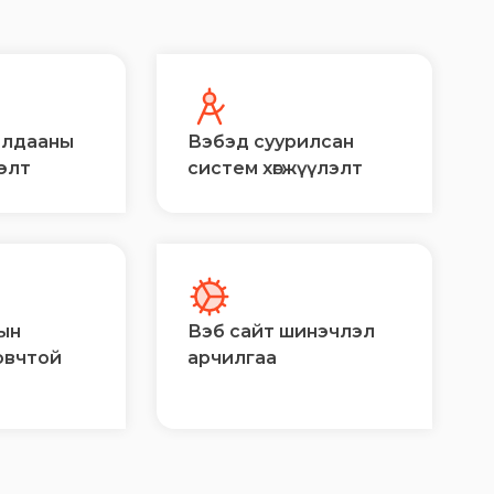
алдааны
Вэбэд суурилсан
лэлт
систем хөгжүүлэлт
ын
Вэб сайт шинэчлэл
овчтой
арчилгаа