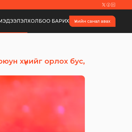
МЭДЭЭЛЭЛ
ХОЛБОО БАРИХ
Үнийн санал авах
оюун хүнийг орлох бус,