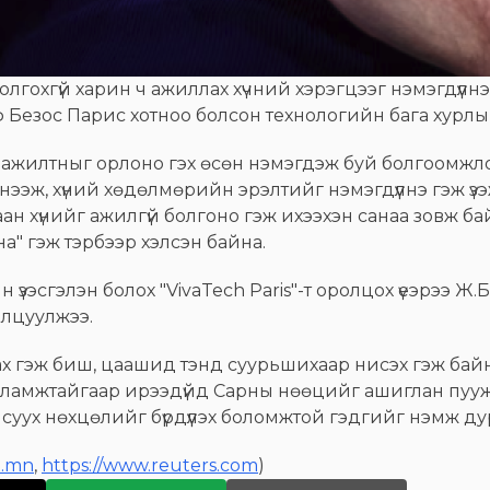
олгохгүй харин ч ажиллах хүчний хэрэгцээг нэмэгдүүлн
 Безос Парис хотноо болсон технологийн бага хурлын
ажилтныг орлоно гэх өсөн нэмэгдэж буй болгоомжло
эж, хүний хөдөлмөрийн эрэлтийг нэмэгдүүлнэ гэж үзэж
ухаан хүнийг ажилгүй болгоно гэж ихээхэн санаа зовж ба
а" гэж тэрбээр хэлсэн байна.
зэсгэлэн болох "VivaTech Paris"-т оролцох үеэрээ Ж.
илцуулжээ.
цах гэж биш, цаашид тэнд суурьшихаар нисэх гэж байна
сламжтайгаар ирээдүйд Сарны нөөцийг ашиглан пууж
 суух нөхцөлийг бүрдүүлэх боломжтой гэдгийг нэмж д
e.mn
,
https://www.reuters.com
)