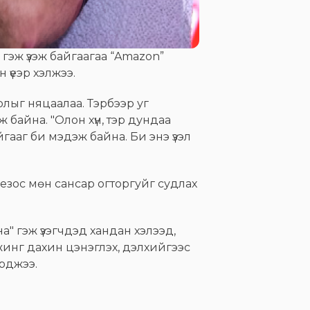
э гэж үзэж байгаагаа “Amazon”
 үеэр хэлжээ.
лыг няцаалаа. Тэрбээр уг
 байна. "Олон хүн, тэр дундаа
йгааг би мэдэж байна. Би энэ үзэл
Безос мөн сансар огторгуйг судлах
" гэж үзэгчдэд хандан хэлээд,
инг дахин цэнэглэх, дэлхийгээс
урджээ.