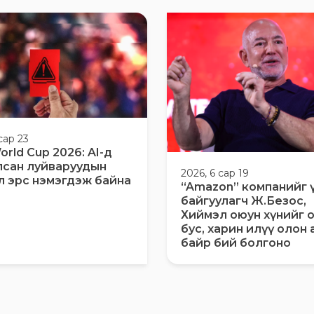
сар 23
orld Cup 2026: AI-д
лсан луйваруудын
2026, 6 сар 19
л эрс нэмэгдэж байна
“Amazon” компанийг 
байгуулагч Ж.Безос,
Хиймэл оюун хүнийг 
бус, харин илүү олон
байр бий болгоно