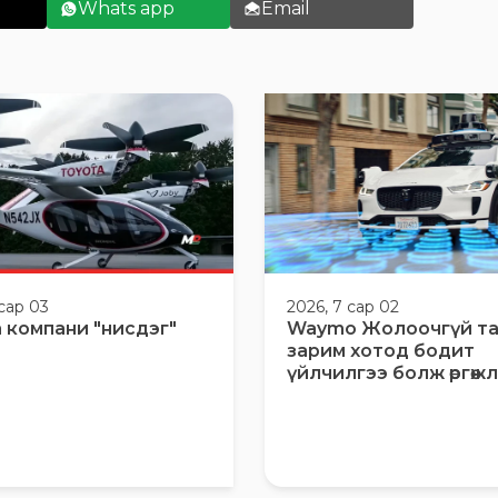
Whats app
Email
 сар 03
2026, 7 сар 02
 компани "нисдэг"
Waymo Жолоочгүй т
зарим хотод бодит
үйлчилгээ болж өргөжлөө