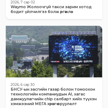
2026, 7 сар 02
Waymo Жолоочгүй такси зарим хотод
бодит үйлчилгээ болж өргөжлөө
2026, 6 сар 30
БНСУ-ын засгийн газар болон томоохон
технологийн компаниудын AI, хагас
дамжуулагчийн chip салбарт хийх түүхэн
хэмжээний МЕГА хөрөнгө оруулалт