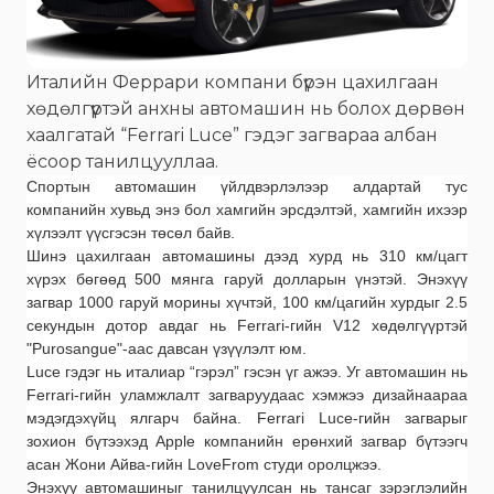
Италийн Феррари компани бүрэн цахилгаан
хөдөлгүүртэй анхны автомашин нь болох дөрвөн
хаалгатай “Ferrari Luce” гэдэг загвараа албан
ёсоор танилцууллаа.
Спортын автомашин үйлдвэрлэлээр алдартай тус
компанийн хувьд энэ бол хамгийн эрсдэлтэй, хамгийн ихээр
хүлээлт үүсгэсэн төсөл байв.
Шинэ цахилгаан автомашины дээд хурд нь 310 км/цагт
хүрэх бөгөөд 500 мянга гаруй долларын үнэтэй. Энэхүү
загвар 1000 гаруй морины хүчтэй, 100 км/цагийн хурдыг 2.5
секундын дотор авдаг нь Ferrari-гийн V12 хөдөлгүүртэй
"Purosangue"-аас давсан үзүүлэлт юм.
Luce гэдэг нь италиар “гэрэл” гэсэн үг ажээ. Уг автомашин нь
Ferrari-гийн уламжлалт загваруудаас хэмжээ дизайнаараа
мэдэгдэхүйц ялгарч байна. Ferrari Luce-гийн загварыг
зохион бүтээхэд Apple компанийн ерөнхий загвар бүтээгч
асан Жони Айва-гийн LoveFrom студи оролцжээ.
Энэхүү автомашиныг танилцуулсан нь тансаг зэрэглэлийн