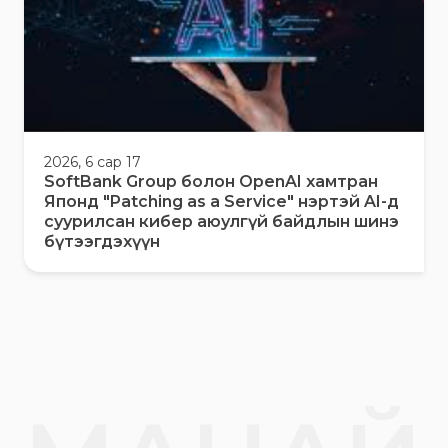
2026, 6 сар 17
SoftBank Group болон OpenAI хамтран
Японд "Patching as a Service" нэртэй AI-д
суурилсан кибер аюулгүй байдлын шинэ
бүтээгдэхүүн