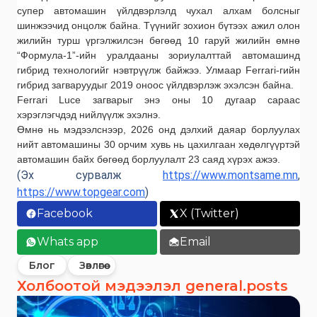
супер автомашин үйлдвэрлэлд чухал алхам болсныг
шинжээчид онцолж байна. Түүнийг зохион бүтээх ажил олон
жилийн турш үргэлжилсэн бөгөөд 10 гаруй жилийн өмнө
“Формула-1”-ийн уралдааны зориулалттай автомашинд
гибрид технологийг нэвтрүүлж байжээ. Улмаар Ferrari-гийн
гибрид загваруудыг 2019 оноос үйлдвэрлэж эхэлсэн байна.
Ferrari Luce загварыг энэ оны 10 дугаар сараас
хэрэглэгчдэд нийлүүлж эхэлнэ.
Өмнө нь мэдээлснээр, 2026 онд дэлхий даяар борлуулах
нийт автомашины 30 орчим хувь нь цахилгаан хөдөлгүүртэй
автомашин байх бөгөөд борлуулалт 23 саяд хүрэх ажээ.
(Эх сурвалж
https://www.montsame.mn
,
https://www.topgear.com
)
Facebook
X (Twitter)
Whats app
Email
Блог
Зөвлөгөө
Холбоотой мэдээлэл general.posts