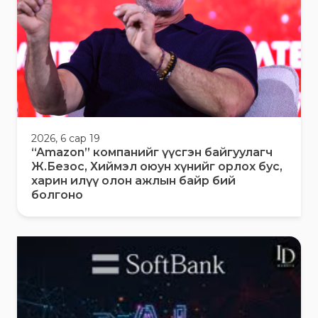
2026, 6 сар 19
“Amazon” компанийг үүсгэн байгуулагч
Ж.Безос, Хиймэл оюун хүнийг орлох бус,
харин илүү олон ажлын байр бий
болгоно