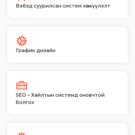
Вэбэд суурилсан систем хөгжүүлэлт
График дизайн
SEO – Хайлтын системд оновчтой
болгох