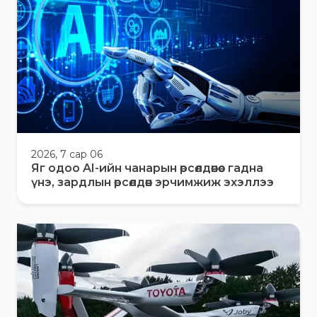
2026, 7 сар 06
Яг одоо AI-ийн чанарын өрсөлдөөнөөс гадна
үнэ, зардлын өрсөлдөөн эрчимжиж эхэллээ