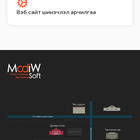
Вэб сайт шинэчлэл арчилгаа