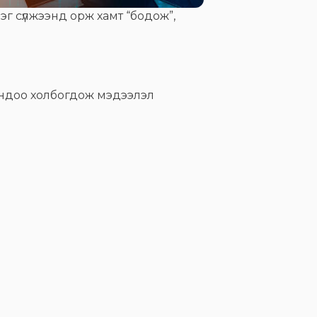
нэг сүлжээнд орж хамт “бодож”,
рондоо холбогдож мэдээлэл