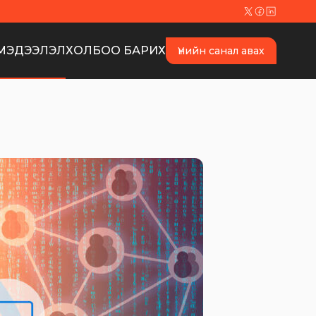
МЭДЭЭЛЭЛ
ХОЛБОО БАРИХ
Үнийн санал авах