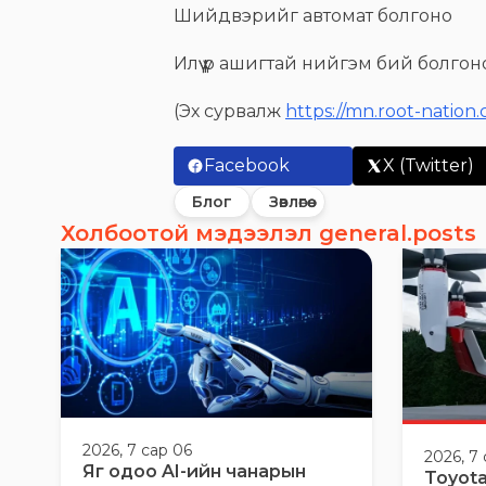
Шийдвэрийг автомат болгоно
Илүү үр ашигтай нийгэм бий болгон
(Эх сурвалж
https://mn.root-nation
Facebook
X (Twitter)
Блог
Зөвлөгөө
Холбоотой мэдээлэл general.posts
2026, 7 сар 06
2026, 7
Яг одоо AI-ийн чанарын
Toyota