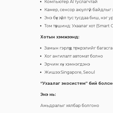
Компьютер AI туслагчтай
Камер, сенсор аюулгүй байдлыг
Энэ бүх зүйл тус тусдаа биш, нэг
Том түвшинд: Ухаалаг хот (Smart C
Хотын хэмжээнд:
Замын гэрлүүд түгжрэлийг багасг
Хог ангилалт автомат болно
Эрчим хүч хэмнэгдэнэ
Жишээ:Singapore, Seoul
“Ухаалаг экосистем” бий болсно
Энэ нь:
Амьдралыг хялбар болгоно