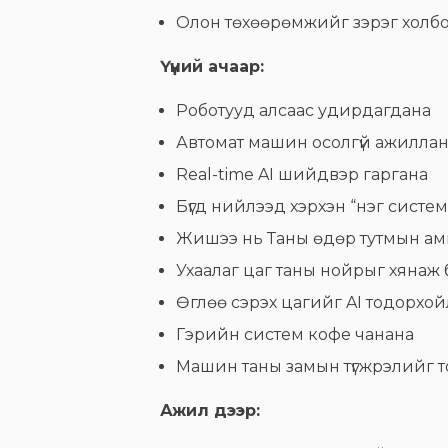
Олон төхөөрөмжийг зэрэг холб
Үүний ачаар:
Роботууд алсаас удирдагдана
Автомат машин осолгүй ажилла
Real-time AI шийдвэр гаргана
Бүгд нийлээд хэрхэн “нэг систем
Жишээ нь Таны өдөр тутмын а
Ухаалаг цаг таны нойрыг хянаж
Өглөө сэрэх цагийг AI тодорхо
Гэрийн систем кофе чанана
Машин таны замын түгжрэлийг 
Ажил дээр: