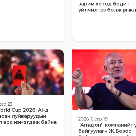
зарим хотод бодит
үйлчилгээ болж өргөжлөө
сар 23
orld Cup 2026: AI-д
лсан луйваруудын
2026, 6 сар 19
л эрс нэмэгдэж байна
“Amazon” компанийг 
байгуулагч Ж.Безос,