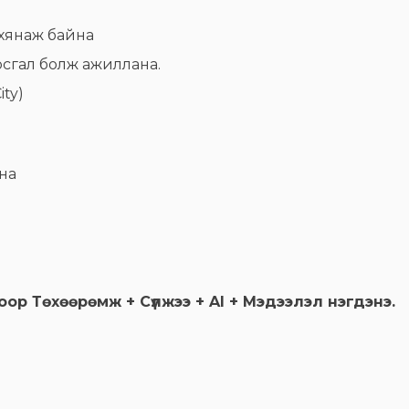
 хянаж байна
 урсгал болж ажиллана.
ity)
ана
ор Төхөөрөмж + Сүлжээ + AI + Мэдээлэл нэгдэнэ.