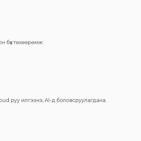
н бүх төхөөрөмж:
oud руу илгээнэ, AI-д боловсруулагдана.