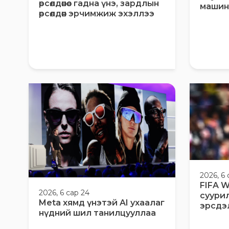
өрсөлдөөнөөс гадна үнэ, зардлын
машин
өрсөлдөөн эрчимжиж эхэллээ
2026, 6 
FIFA W
2026, 6 сар 24
суури
Meta хямд үнэтэй AI ухаалаг
эрсдэ
нүдний шил танилцууллаа