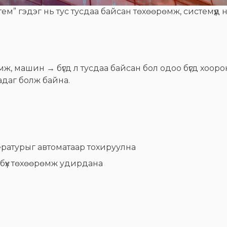
тем” гэдэг нь тус тусдаа байсан төхөөрөмж, системүүд 
мж, машин → бүгд л тусдаа байсан бол одоо бүгд хоо
даг болж байна.
ературыг автоматаар тохируулна
бүх төхөөрөмж удирдана