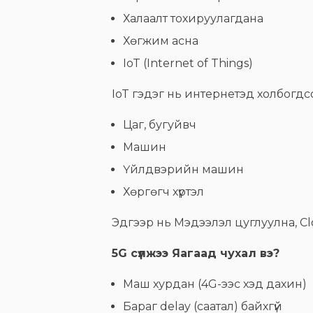
Халаалт тохируулагдана
Хөгжим асна
IoT (Internet of Things)
IoT гэдэг нь интернетэд холбогдсо
Цаг, бугуйвч
Машин
Үйлдвэрийн машин
Хөргөгч хүртэл
Эдгээр нь Мэдээлэл цуглуулна, Cl
5G сүлжээ Яагаад чухал вэ?
Маш хурдан (4G-ээс хэд дахин)
Бараг delay (саатал) байхгүй