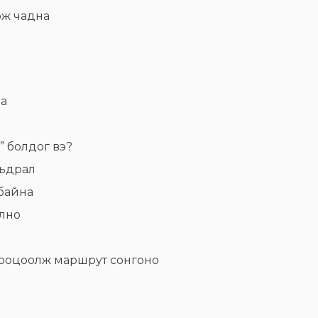
ож чадна
на
” болдог вэ?
мьдрал
 байна
йлно
тооцоолж маршрут сонгоно