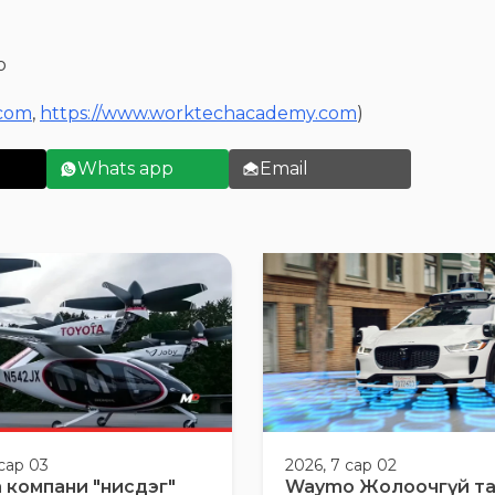
о
.com
,
https://www.worktechacademy.com
)
Whats app
Email
 сар 03
2026, 7 сар 02
 компани "нисдэг"
Waymo Жолоочгүй т