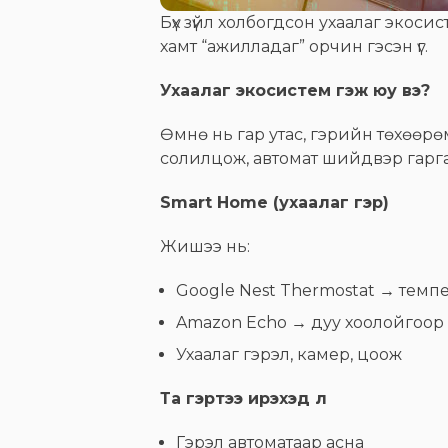
Бүх зүйл холбогдсон ухаалаг экосис
хамт “ажилладаг” орчин гэсэн үг.
Ухаалаг экосистем гэж юу вэ?
Өмнө нь гар утас, гэрийн төхөөрө
солилцож, автомат шийдвэр гарга
Smart Home (ухаалаг гэр)
Жишээ нь:
Google Nest Thermostat → темп
Amazon Echo → дуу хоолойгоор 
Ухаалаг гэрэл, камер, цоож
Та гэртээ ирэхэд л
Гэрэл автоматаар асна