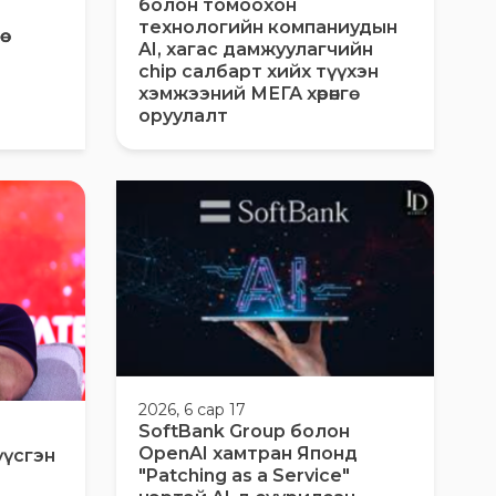
болон томоохон
технологийн компаниудын
AI, хагас дамжуулагчийн
chip салбарт хийх түүхэн
хэмжээний МЕГА хөрөнгө
оруулалт
2026, 6 сар 17
SoftBank Group болон
OpenAI хамтран Японд
үүсгэн
"Patching as a Service"