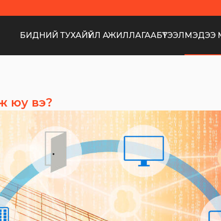
БИДНИЙ ТУХАЙ
ҮЙЛ АЖИЛЛАГАА
БҮТЭЭЛ
МЭДЭЭ 
ж юу вэ?