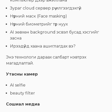
компьютер дээр ажиллана
Зураг cloud сервер рүү илгээгдэхгүй
Нүүрний маск (Face masking)
Нүүрний биометрийг түр нуух
AI зөвхөн background эсвэл бусад хэсгийг
засна
Ирээдүйд хаана ашиглагдах вэ?
Энэ технологи дараах салбарт нэвтрэх
магадлалтай.
Утасны камер
AI selfie
beauty filter
Сошиал медиа