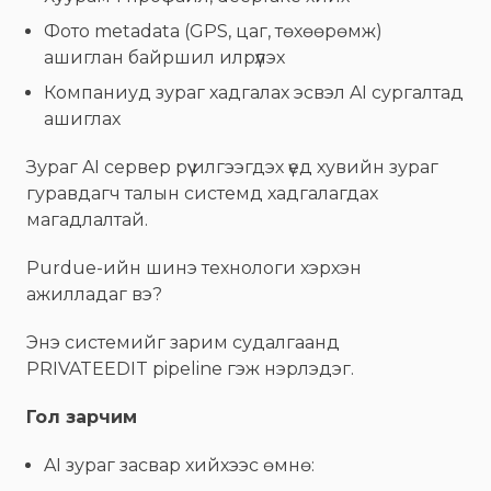
Фото metadata (GPS, цаг, төхөөрөмж)
ашиглан байршил илрүүлэх
Компаниуд зураг хадгалах эсвэл AI сургалтад
ашиглах
Зураг AI сервер рүү илгээгдэх үед хувийн зураг
гуравдагч талын системд хадгалагдах
магадлалтай.
Purdue-ийн шинэ технологи хэрхэн
ажилладаг вэ?
Энэ системийг зарим судалгаанд
PRIVATEEDIT pipeline гэж нэрлэдэг.
Гол зарчим
AI зураг засвар хийхээс өмнө: