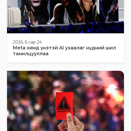
2026, 6 сар 24
Meta хямд үнэтэй AI ухаалаг нүдний шил
танилцууллаа