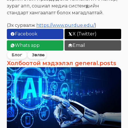
зураг апп, сошиал медиа системүүдийн
стандарт хамгаалалт болох магадлалтай.
(Эх сурвалж
https://www.purdue.edu/
)
Facebook
X (Twitter)
Whats app
Email
Блог
Зөвлөгөө
Холбоотой мэдээлэл general.posts