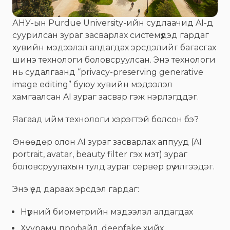
АНУ-ын Purdue University-ийн судлаачид AI-д
суурилсан зураг засварлах системүүдэд гардаг
хувийн мэдээлэл алдагдах эрсдэлийг багасгах
шинэ технологи боловсруулсан. Энэ технологи
нь судалгаанд “privacy-preserving generative
image editing” буюу хувийн мэдээлэл
хамгаалсан AI зураг засвар гэж нэрлэгддэг.
Яагаад ийм технологи хэрэгтэй болсон бэ?
Өнөөдөр олон AI зураг засварлах аппууд (AI
portrait, avatar, beauty filter гэх мэт) зураг
боловсруулахын тулд зураг сервер рүү илгээдэг.
Энэ үед дараах эрсдэл гардаг:
Нүүрний биометрийн мэдээлэл алдагдах
Хуурамч профайл, deepfake хийх