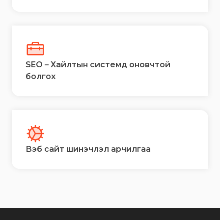
SEO – Хайлтын системд оновчтой
болгох
Вэб сайт шинэчлэл арчилгаа