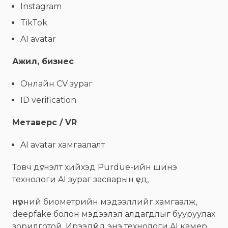
Instagram
TikTok
AI avatar
Ажил, бизнес
Онлайн CV зураг
ID verification
Метаверс / VR
AI avatar хамгаалалт
Товч дүгнэлт хийхэд Purdue-ийн шинэ
технологи AI зураг засварын үед,
нүүрний биометрийн мэдээллийг хамгаалж,
deepfake болон мэдээлэл алдагдлыг бууруулах
зорилготой. Ирээдүйд энэ технологи AI камер,