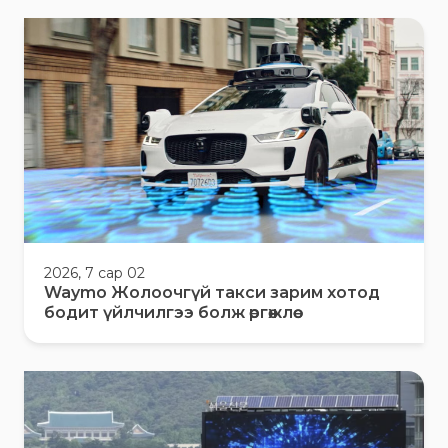
2026, 7 сар 02
Waymo Жолоочгүй такси зарим хотод
бодит үйлчилгээ болж өргөжлөө