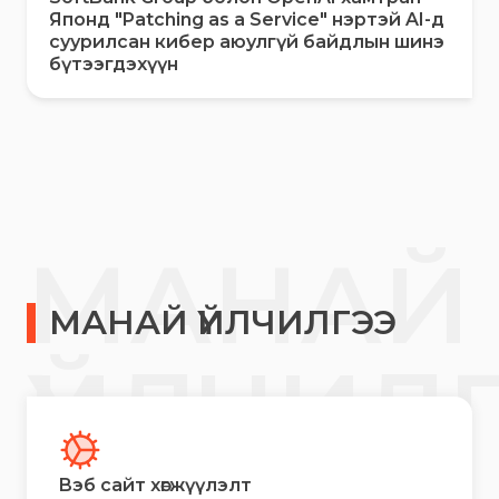
Японд "Patching as a Service" нэртэй AI-д
суурилсан кибер аюулгүй байдлын шинэ
бүтээгдэхүүн
МАНАЙ
МАНАЙ ҮЙЛЧИЛГЭЭ
ҮЙЛЧИЛ
Вэб сайт хөгжүүлэлт