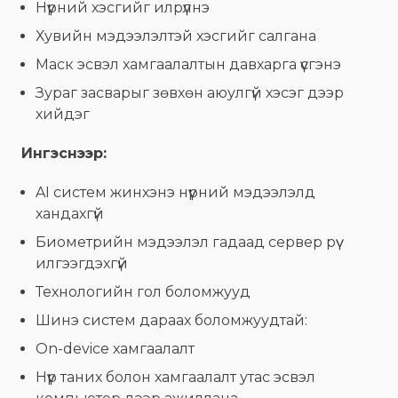
Нүүрний хэсгийг илрүүлнэ
Хувийн мэдээлэлтэй хэсгийг салгана
Маск эсвэл хамгаалалтын давхарга үүсгэнэ
Зураг засварыг зөвхөн аюулгүй хэсэг дээр
хийдэг
Ингэснээр:
AI систем жинхэнэ нүүрний мэдээлэлд
хандахгүй
Биометрийн мэдээлэл гадаад сервер рүү
илгээгдэхгүй
Технологийн гол боломжууд
Шинэ систем дараах боломжуудтай:
On-device хамгаалалт
Нүүр таних болон хамгаалалт утас эсвэл