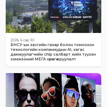
2026, 6 сар 30
БНСУ-ын засгийн газар болон томоохон
технологийн компаниудын AI, хагас
дамжуулагчийн chip салбарт хийх түүхэн
хэмжээний МЕГА хөрөнгө оруулалт