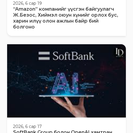
2026, 6 сар 19
“Amazon” компанийг үүсгэн байгуулагч
Ж.Безос, Хиймэл оюун хүнийг орлох бус,
харин илүү олон ажлын байр бий
болгоно
2026, 6 сар 17
SoftBank Group болон OpenAI хамтран