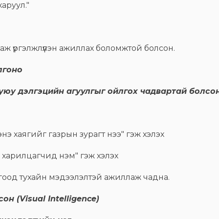
аруул."
ж үргэлжлүүлэн ажиллах боломжтой болсон.
лгоно
" буюу дэлгэцийн агуулгыг ойлгох чадвартай болсон
нэ хаягийг газрын зурагт нээ" гэж хэлэх
 харилцагчид нэм" гэж хэлэх
лгоод тухайн мэдээлэлтэй ажиллаж чадна.
н (Visual Intelligence)