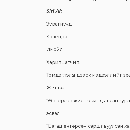
Siri AI:
Зурагнууд
Календарь
Имэйл
Харилцагчид
Тэмдэглэлүүд дээрх мэдээллийг з
Жишээ:
"Өнгөрсөн жил Токиод авсан зураг
эсвэл
"Батад өнгөрсөн сард явуулсан хая