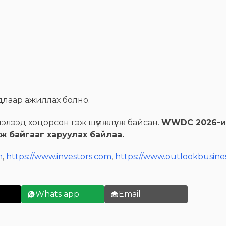
йдлаар ажиллах болно.
нэлээд хоцорсон гэж шүүмжлүүлж байсан.
WWDC 2026-ий
ж байгааг харуулах байлаа.
m
,
https://www.investors.com
,
https://www.outlookbusine
Whats app
Email