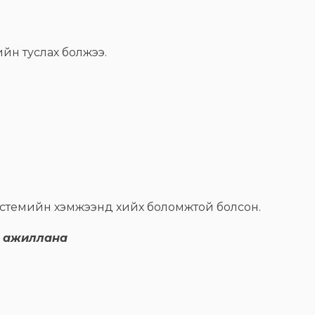
ийн туслах болжээ.
 системийн хэмжээнд хийх боломжтой болсон.
р ажиллана