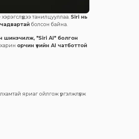
e
хэрэгслүүдээ танилцууллаа.
Siri нь
 чадвартай
болсон байна.
рэн шинэчилж, "Siri AI" болгон
, харин
орчин үеийн AI чатботтой
лхамтай яриаг ойлгож үргэлжлүүлж