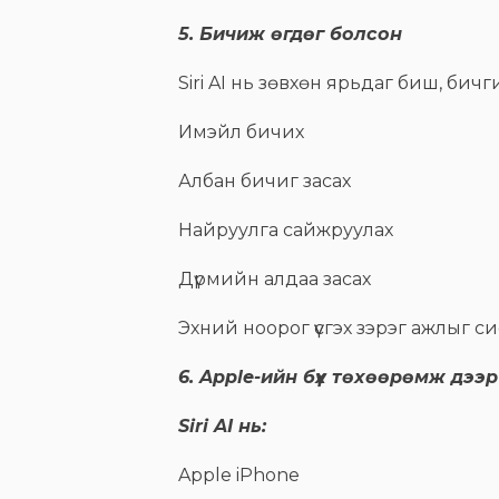
5. Бичиж өгдөг болсон
Siri AI нь зөвхөн ярьдаг биш, бичг
Имэйл бичих
Албан бичиг засах
Найруулга сайжруулах
Дүрмийн алдаа засах
Эхний ноорог үүсгэх зэрэг ажлыг
6. Apple-ийн бүх төхөөрөмж дээ
Siri AI нь:
Apple iPhone