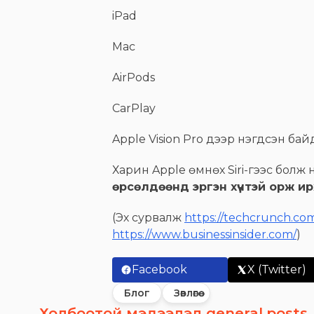
iPad
Mac
AirPods
CarPlay
Apple Vision Pro дээр нэгдсэн ба
Харин Apple өмнөх Siri-гээс болж 
өрсөлдөөнд эргэн хүчтэй орж ир
(Эх сурвалж
https://techcrunch.co
https://www.businessinsider.com/
)
Facebook
X (Twitter)
Блог
Зөвлөгөө
Холбоотой мэдээлэл general.posts