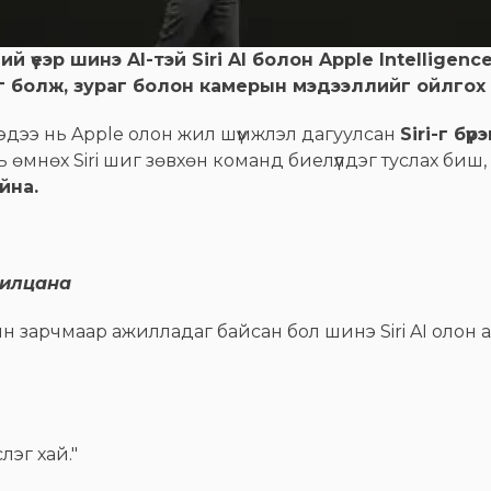
үеэр шинэ AI-тэй Siri AI болон Apple Intelligenc
аг болж, зураг болон камерын мэдээллийг ойлгох
дээ нь Apple олон жил шүүмжлэл дагуулсан
Siri-г бү
 өмнөх Siri шиг зөвхөн команд биелүүлдэг туслах биш
йна.
арилцана
ын зарчмаар ажилладаг байсан бол шинэ Siri AI олон а
лэг хай."