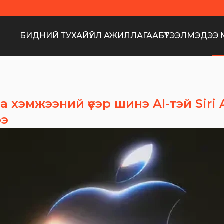
БИДНИЙ ТУХАЙ
ҮЙЛ АЖИЛЛАГАА
БҮТЭЭЛ
МЭДЭЭ 
 хэмжээний үеэр шинэ AI-тэй Siri 
ээ