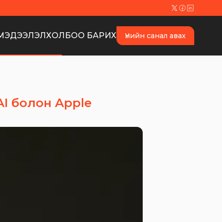
МЭДЭЭЛЭЛ
ХОЛБОО БАРИХ
Үнийн санал авах
AI болон Apple