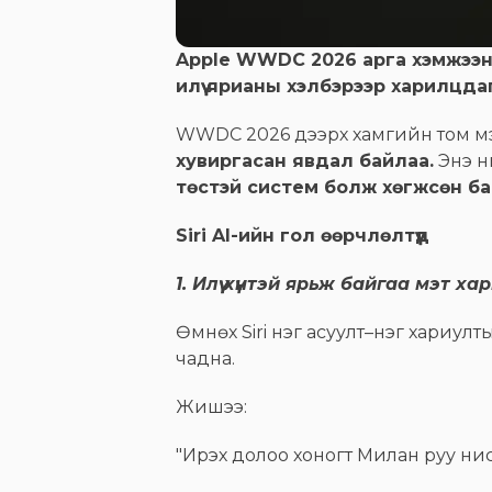
Apple WWDC 2026 арга хэмжээний 
илүү ярианы хэлбэрээр харилцд
WWDC 2026 дээрх хамгийн том мэ
хувиргасан явдал байлаа.
Энэ нь
төстэй систем болж хөгжсөн ба
Siri AI-ийн гол өөрчлөлтүүд
1. Илүү хүнтэй ярьж байгаа мэт х
Өмнөх Siri нэг асуулт–нэг хариулт
чадна.
Жишээ:
"Ирэх долоо хоногт Милан руу нис