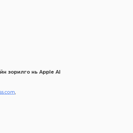
н зорилго нь Apple AI
ss.com
,