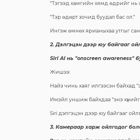
"Тэгээд хамгийн хямд өдрийг нь х
"Тэр өдөрт зочид буудал бас ол."
Ингэж өмнөх ярианыхаа утгыг сана
2. Дэлгэцэн дээр юу байгааг ой
Siri AI нь "onscreen awareness
Жишээ:
Найз чинь хаяг илгээсэн байхад "э
Имэйл уншиж байхдаа "энэ хүнийг
Siri дэлгэцэн дээр юу байгааг ой
3. Камераар харж ойлгодог болсо