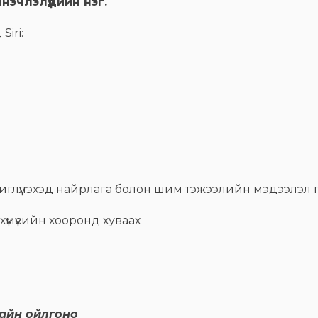
эчлэлүүдийн нэг.
Siri:
иглүүлэхэд найрлага болон шим тэжээлийн мэдээлэл 
үмүүсийн хооронд хуваах
сайн ойлгоно