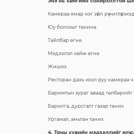
Энэ нь хамгийн сонирхолтой шин
Камераа ямар нэг зүйл рүү чиглүүлэхэд 
Юу болохыг танина
Тайлбар өгнө
Мэдээлэл хайж өгнө
Жишээ:
Ресторан дахь хоол руу камераа ч
Баримтын зураг аваад төлбөрийг х
Барилга, дурсгалт газар таних
Ургамал, амьтан таних
4. Таны хувийн мэдээллийг илүү 