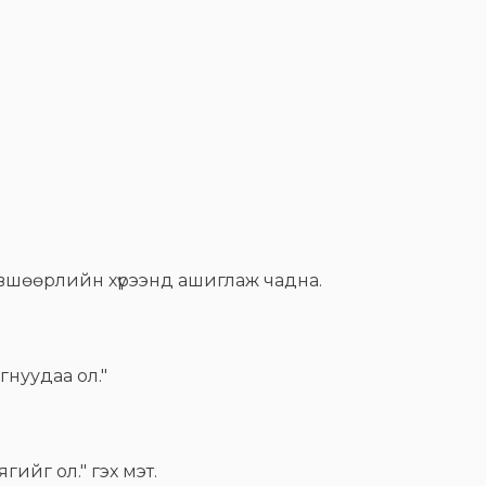
өвшөөрлийн хүрээнд ашиглаж чадна.
нуудаа ол."
гийг ол." гэх мэт.