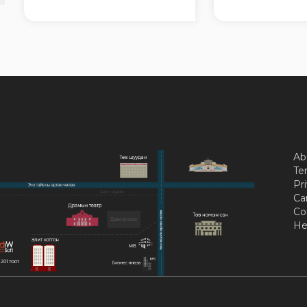
Ab
Te
Pri
Ca
Co
He