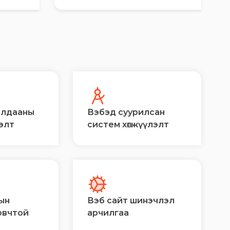
алдааны
Вэбэд суурилсан
лэлт
систем хөгжүүлэлт
ын
Вэб сайт шинэчлэл
овчтой
арчилгаа