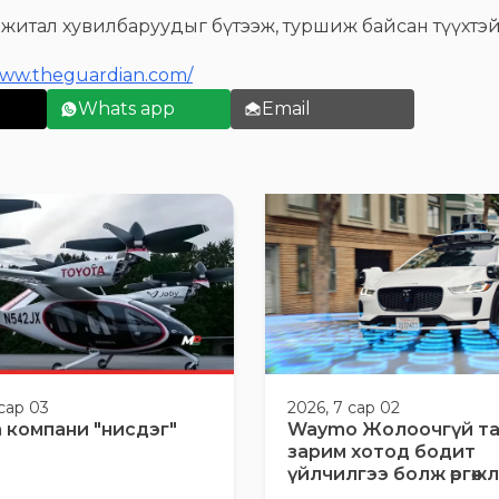
ө дижитал хувилбаруудыг бүтээж, туршиж байсан түүхтэ
www.theguardian.com/
Whats app
Email
 сар 03
2026, 7 сар 02
 компани "нисдэг"
Waymo Жолоочгүй т
зарим хотод бодит
үйлчилгээ болж өргөжлөө