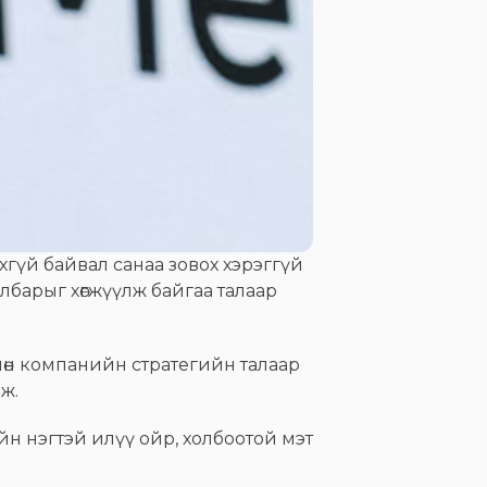
хгүй байвал санаа зовох хэрэггүй
лбарыг хөгжүүлж байгаа талаар
, мөн компанийн стратегийн талаар
ж.
йн нэгтэй илүү ойр, холбоотой мэт