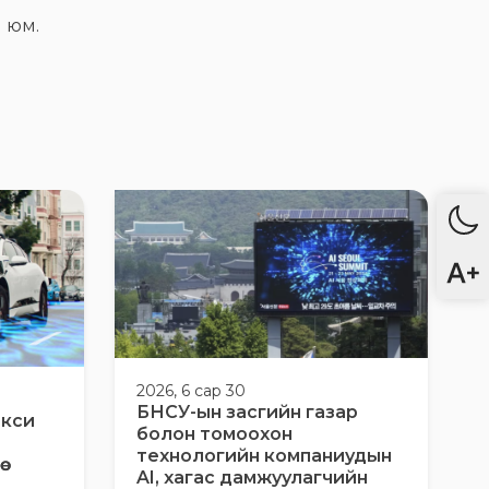
й юм.
2026, 6 сар 30
БНСУ-ын засгийн газар
акси
болон томоохон
технологийн компаниудын
AI, хагас дамжуулагчийн