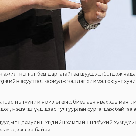
н ажилтны нэг бөгөөд даргатайгаа шууд холбогдож чада
g өөрийн асуултад хариулж чаддаг хиймэл оюунт хуви
лбар нь түүний ярих өнгө аяс, биеэ авч явах хэв маяг
дол, мэдэгдлүүд дээр тулгуурлан сургагдаж байгаа а
нуудыг Цахиурын хөндийн хамгийн нөлөө бүхий хүмүүси
mes мэдээлсэн байна.