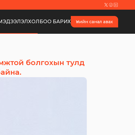
МЭДЭЭЛЭЛ
ХОЛБОО БАРИХ
Үнийн санал авах
мжтой болгохын тулд
байна.