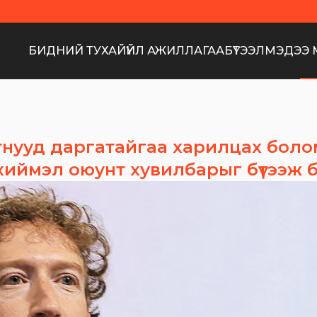
БИДНИЙ ТУХАЙ
ҮЙЛ АЖИЛЛАГАА
БҮТЭЭЛ
МЭДЭЭ 
нууд даргатайгаа харилцах боло
хиймэл оюунт хувилбарыг бүтээж 