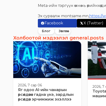
Meta-ийн тэргүүн өмнө нь өөрийнхө
Эх сурвалж montsame.mn,
https://
Facebook
X (Twitter)
Блог
Зөвлөгөө
Холбоотой мэдээлэл general.posts
2026, 7 сар 06
2026, 7
Яг одоо AI-ийн чанарын
Toyota
өрсөлдөөнөөс гадна үнэ, зардлын
машин
өрсөлдөөн эрчимжиж эхэллээ