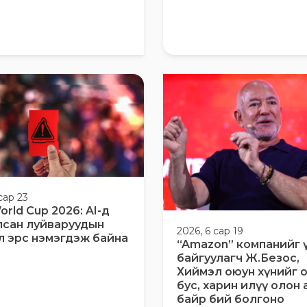
сар 23
orld Cup 2026: AI-д
лсан луйваруудын
2026, 6 сар 19
л эрс нэмэгдэж байна
“Amazon” компанийг 
байгуулагч Ж.Безос,
Хиймэл оюун хүнийг 
бус, харин илүү олон
байр бий болгоно