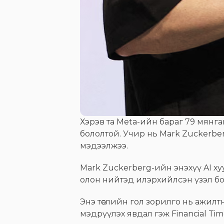
Хэрэв та Meta-ийн бараг 79 мянга
бололтой. Учир нь Mark Zuckerber
мэдээлжээ.
Mark Zuckerberg-ийн энэхүү AI хуу
олон нийтэд илэрхийлсэн үзэл бо
Энэ төслийн гол зорилго нь ажилт
мэдрүүлэх явдал гэж Financial Ti