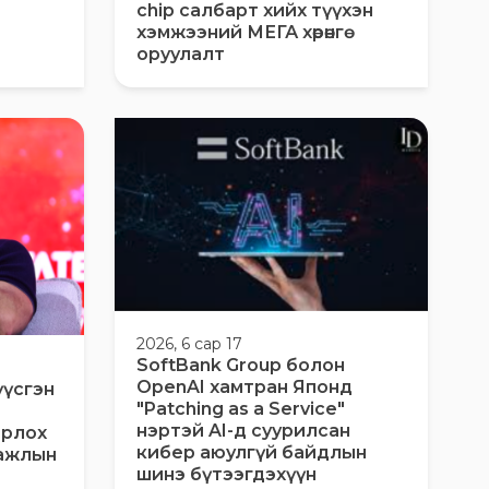
chip салбарт хийх түүхэн
хэмжээний МЕГА хөрөнгө
оруулалт
2026, 6 сар 17
SoftBank Group болон
OpenAI хамтран Японд
үүсгэн
"Patching as a Service"
нэртэй AI-д суурилсан
орлох
кибер аюулгүй байдлын
 ажлын
шинэ бүтээгдэхүүн