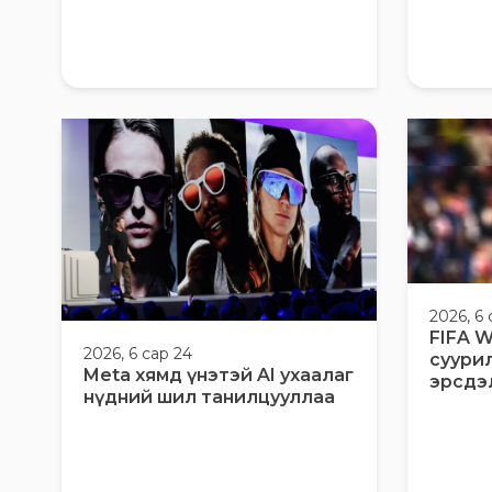
2026, 6 
FIFA W
2026, 6 сар 24
суури
Meta хямд үнэтэй AI ухаалаг
эрсдэ
нүдний шил танилцууллаа