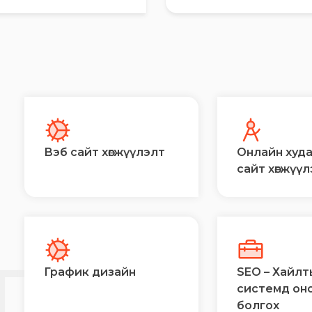
Вэб сайт хөгжүүлэлт
Онлайн худ
сайт хөгжүү
Й
ГЭЭ
График дизайн
SEO – Хайлт
системд он
болгох