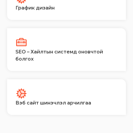
График дизайн
SEO – Хайлтын системд оновчтой
болгох
Вэб сайт шинэчлэл арчилгаа