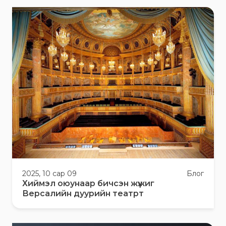
2025, 10 сар 09
Блог
Хиймэл оюунаар бичсэн жүжиг
Версалийн дуурийн театрт