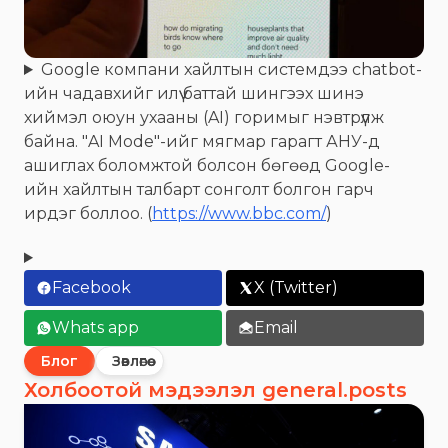
Google компани хайлтын системдээ chatbot-
ийн чадавхийг илүү баттай шингээх шинэ
хиймэл оюун ухааны (AI) горимыг нэвтрүүлж
байна. "AI Mode"-ийг мягмар гарагт АНУ-д
ашиглах боломжтой болсон бөгөөд Google-
ийн хайлтын талбарт сонголт болгон гарч
ирдэг боллоо. (
https://www.bbc.com/
)
Facebook
X (Twitter)
Whats app
Email
Блог
Зөвлөгөө
Холбоотой мэдээлэл general.posts