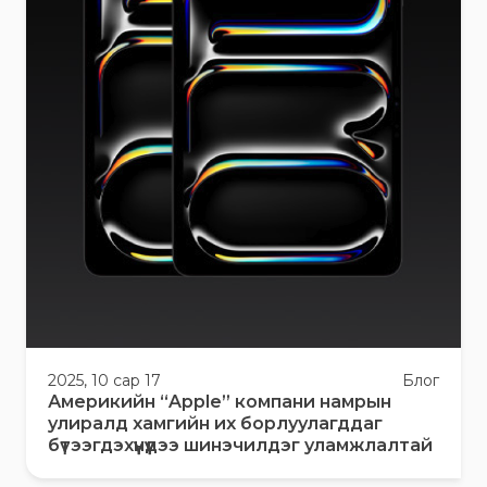
2025, 10 сар 17
Блог
Америкийн “Apple” компани намрын
улиралд хамгийн их борлуулагддаг
бүтээгдэхүүнүүдээ шинэчилдэг уламжлалтай