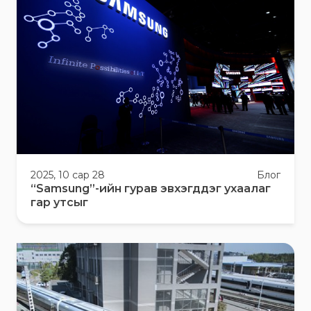
2025, 10 сар 28
Блог
“Samsung”-ийн гурав эвхэгддэг ухаалаг
гар утсыг