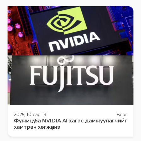
2025, 10 сар 13
Блог
Фужицү ба NVIDIA AI хагас дамжуулагчийг
хамтран хөгжүүлнэ