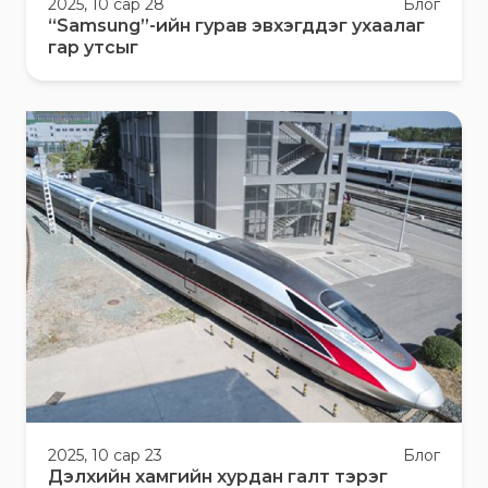
2025, 10 сар 28
Блог
“Samsung”-ийн гурав эвхэгддэг ухаалаг
гар утсыг
2025, 10 сар 23
Блог
Дэлхийн хамгийн хурдан галт тэрэг