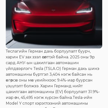
Теслагийн Герман дахь борлуулалт буурч,
харин EV зах зээл өсөлттэй байна. 2025 оны 9р
сард АНУ-ын цахилгаан автомашин
үйлдвэрлэгч Tesla (TSLA.O) Герман дахь шинэ
автомашины бүртгэл 3,404 нэгж байсан нь
өнгөрсөн оны мөн үеийнхээс 9.4%-иар буурсан
үзүүлэлт болжээ. Харин Германд нийт
цахилгаан автомашины (EV) борлуулалт 31.9%-
иар өсч, 45,495 нэгж хүрсэн байна.Tesla-ийн
Model Y спорт хэрэглээний автомашины