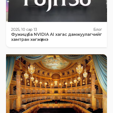
2025, 10 сар 13
Блог
Фужицү ба NVIDIA AI хагас дамжуулагчийг
хамтран хөгжүүлнэ