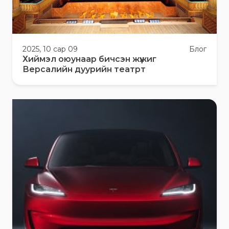
2025, 10 сар 09
Блог
Хиймэл оюунаар бичсэн жүжиг
Версалийн дуурийн театрт