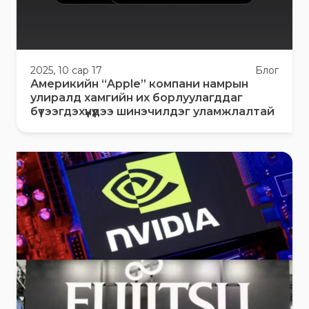
2025, 10 сар 17
Блог
Америкийн “Apple” компани намрын
улиралд хамгийн их борлуулагддаг
бүтээгдэхүүнүүдээ шинэчилдэг уламжлалтай