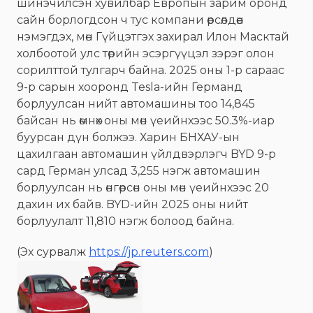
шинэчилсэн хувилбар Европын зарим оронд
сайн борлогдсон ч тус компани өрсөлдөөн
нэмэгдэх, мөн Гүйцэтгэх захирал Илон Масктай
холбоотой улс төрийн эсэргүүцэл зэрэг олон
сорилттой тулгарч байна. 2025 оны 1-р сараас
9-р сарын хооронд Tesla-ийн Германд
борлуулсан нийт автомашины тоо 14,845
байсан нь өмнөх оны мөн үеийнхээс 50.3%-иар
буурсан дүн болжээ. Харин БНХАУ-ын
цахилгаан автомашин үйлдвэрлэгч BYD 9-р
сард Герман улсад 3,255 нэгж автомашин
борлуулсан нь өнгөрсөн оны мөн үеийнхээс 20
дахин их байв. BYD-ийн 2025 оны нийт
борлуулалт 11,810 нэгж болоод байна.
(Эх сурвалж
https://jp.reuters.com
)