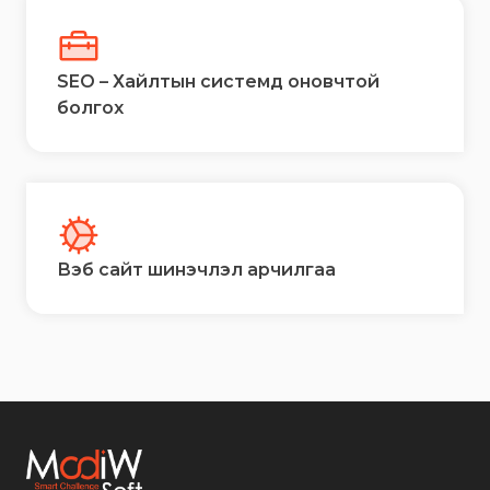
SEO – Хайлтын системд оновчтой
болгох
Вэб сайт шинэчлэл арчилгаа