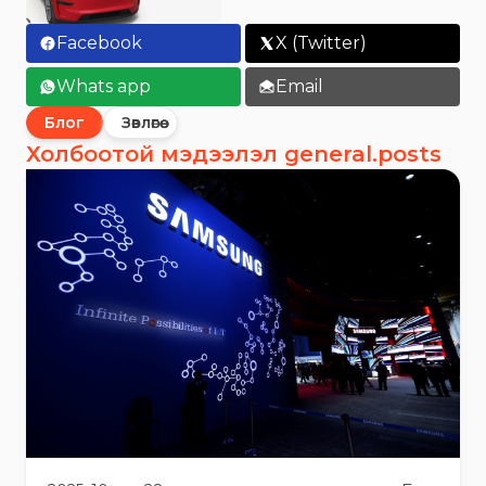
Facebook
X (Twitter)
Whats app
Email
Блог
Зөвлөгөө
Холбоотой мэдээлэл general.posts