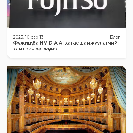
2025, 10 сар 13
Блог
Фужицү ба NVIDIA AI хагас дамжуулагчийг
хамтран хөгжүүлнэ