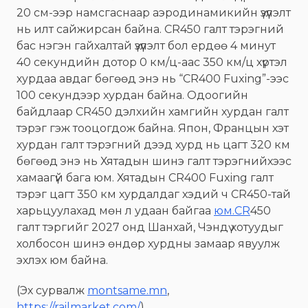
20 см-ээр намсгаснаар аэродинамикийн үзүүлэлт
нь илт сайжирсан байна. CR450 галт тэрэгний
бас нэгэн гайхалтай үзүүлэлт бол ердөө 4 минут
40 секундийн дотор 0 км/ц-аас 350 км/ц хүртэл
хурдаа авдаг бөгөөд энэ нь “CR400 Fuxing”-ээс
100 секундээр хурдан байна. Одоогийн
байдлаар CR450 дэлхийн хамгийн хурдан галт
тэрэг гэж тооцогдож байна. Япон, Францын хэт
хурдан галт тэрэгний дээд хурд нь цагт 320 км
бөгөөд энэ нь Хятадын шинэ галт тэрэгнийхээс
хамаагүй бага юм. Хятадын CR400 Fuxing галт
тэрэг цагт 350 км хурдалдаг хэдий ч CR450-тай
харьцуулахад мөн л удаан байгаа
юм.CR
450
галт тэргийг 2027 онд Шанхай, Чэндү хотуудыг
холбосон шинэ өндөр хурдны замаар явуулж
эхлэх юм байна.
(Эх сурвалж
montsame.mn
,
https://railmarket.com/
)