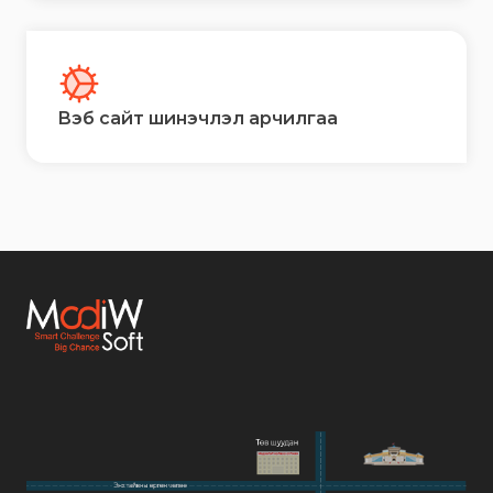
Вэб сайт шинэчлэл арчилгаа