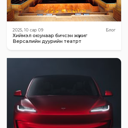
2025, 10 сар 09
Блог
Хиймэл оюунаар бичсэн жүжиг
Версалийн дуурийн театрт