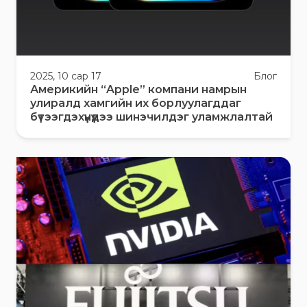
2025, 10 сар 17
Блог
Америкийн “Apple” компани намрын
улиралд хамгийн их борлуулагддаг
бүтээгдэхүүнүүдээ шинэчилдэг уламжлалтай