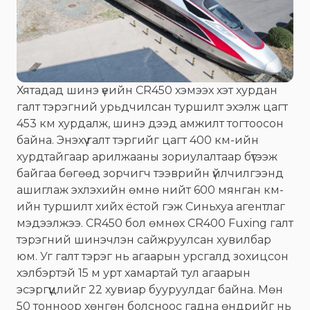
Хятадад шинэ үеийн CR450 хэмээх хэт хурдан
галт тэрэгний урьдчилсан туршилт эхэлж цагт
453 км хурдалж, шинэ дээд амжилт тогтоосон
байна. Энэхүү галт тэргийг цагт 400 км-ийн
хурдтайгаар арилжааны зориулалтаар бүтээж
байгаа бөгөөд зорчигч тээврийн үйлчилгээнд
ашиглаж эхлэхийн өмнө нийт 600 мянган км-
ийн туршилт хийх ёстой гэж Синьхуа агентлаг
мэдээлжээ. CR450 бол өмнөх CR400 Fuxing галт
тэрэгний шинэчлэн сайжруулсан хувилбар
юм. Уг галт тэрэг нь агаарын урсгалд зохицсон
хэлбэртэй 15 м урт хамартай тул агаарын
эсэргүүцлийг 22 хувиар бууруулдаг байна. Мөн
50 тонноор хөнгөн болсноос гадна өндрийг нь