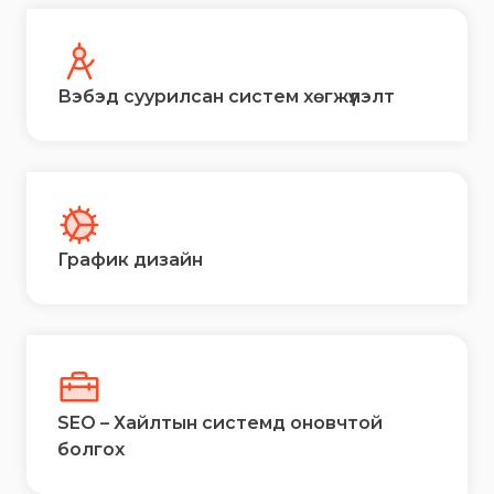
Вэбэд суурилсан систем хөгжүүлэлт
График дизайн
SEO – Хайлтын системд оновчтой
болгох