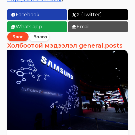
Facebook
X (Twitter)
Whats app
Email
Блог
Зөвлөгөө
Холбоотой мэдээлэл general.posts