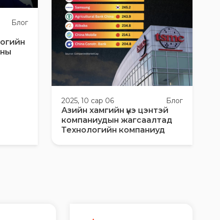
Блог
логийн
аны
2025, 10 сар 06
Блог
Азийн хамгийн үнэ цэнтэй
компаниудын жагсаалтад
Технологийн компаниуд