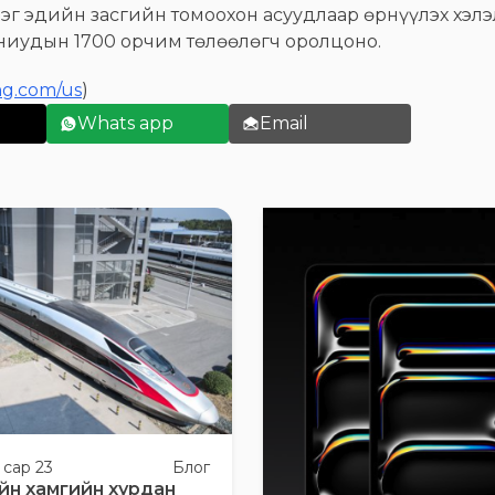
рэг эдийн засгийн томоохон асуудлаар өрнүүлэх хэл
ниудын 1700 орчим төлөөлөгч оролцоно.
ng.com/us
)
Whats app
Email
 сар 23
Блог
йн хамгийн хурдан