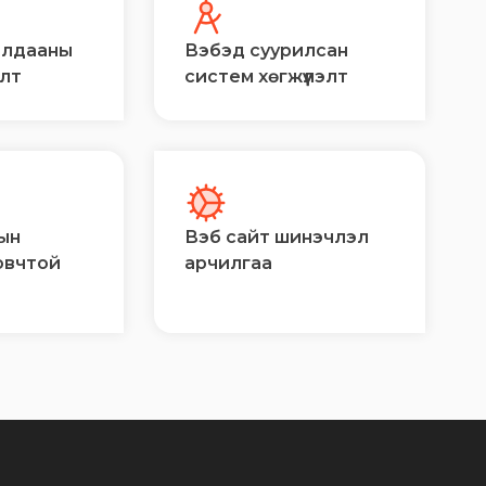
алдааны
Вэбэд суурилсан
элт
систем хөгжүүлэлт
ын
Вэб сайт шинэчлэл
овчтой
арчилгаа