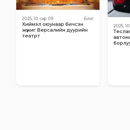
2025, 10 сар 09
Блог
Хиймэл оюунаар бичсэн
2025, 1
жүжиг Версалийн дуурийн
Тесла
театрт
автом
борлу