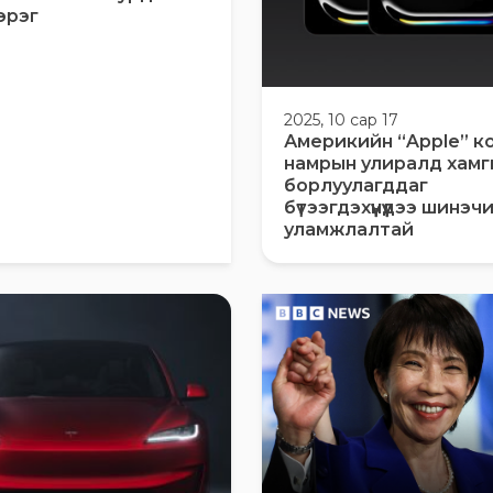
эрэг
2025, 10 сар 17
Америкийн “Apple” к
намрын улиралд хамг
борлуулагддаг
бүтээгдэхүүнүүдээ шинэ
уламжлалтай