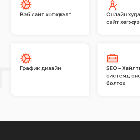
Вэб сайт хөгжүүлэлт
Онлайн худ
сайт хөгжүүл
Й
ГЭЭ
График дизайн
SEO – Хайлт
системд он
болгох