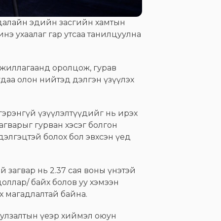
 далайн эдийн засгийн хамтын
нэ ухаалаг гар утсаа танилцуулна
ажиллагаанд оролцож, гурав
удаа олон нийтэд дэлгэн үзүүлэх
гэрэнгүй үзүүлэлтүүдийг нь ирэх
загварыг гурван хэсэг болгон
дэлгэцтэй болох бол эвхсэн үед
й загвар нь 2.37 сая воны үнэтэй
доллар/ байх болов уу хэмээн
х магадлалтай байна.
уулзалтын үеэр хиймэл оюун