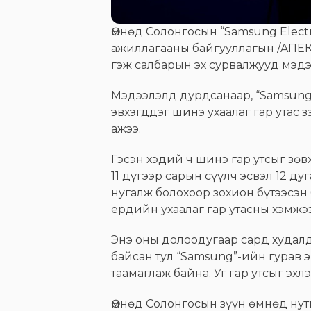
Өмнөд Солонгосын “Samsung Elect
ажиллагааны байгууллагын /AПЕК/
гэж салбарын эх сурвалжууд мэдэ
Мэдээлэлд дурдсанаар, “Samsung 
эвхэгддэг шинэ ухаалаг гар утас 
ажээ.
Гэсэн хэдий ч шинэ гар утсыг зө
11 дүгээр сарын сүүлч эсвэл 12 д
нугалж болохоор зохион бүтээсэн
ердийн ухаалаг гар утасны хэмжэ
Энэ оны долоодугаар сард худалда
байсан тул “Samsung”-ийн гурав э
таамаглаж байна. Уг гар утсыг эх
Өмнөд Солонгосын зүүн өмнөд ну