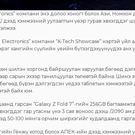
ronics” компани энэ долоо хоногт болох Ази, Номхон
 дээд хэмжээний уулзалтын үеэр гурав эвхэгддэг ши
элжээ.
Electronics” компани “K-Tech Showcase” нэртэй үйл 
зэрэг хамгийн сүүлийн үеийн бүтээгдэхүүнүүдээ анх 
вхөн шилэн хоргонд байршуулан харуулах бөгөөд дэл
угаар сарын эхээр танилцуулах төлөвтэй байна. Шинэ 
 бөгөөд бүрэн дэлгэгдсэн үедээ таблетын хэмжээтэй 
этэй байх юм.
анд гарсан “Galaxy Z Fold 7”-гийн 256GB багтаамжта
вхэгддэг гар утасны үнэ 3 сая воноос дээш /2090 ам.
лээд 50-100 мянга орчим ширхэгийг худалдаанд гарга
тгийн Гёнжү хотод болох АПЕК-ийн дээд хэмжээний 