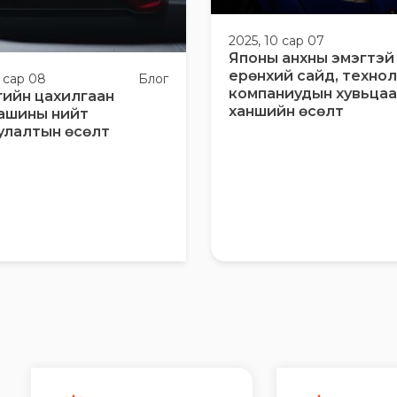
2025, 10 сар 07
Японы анхны эмэгтэй
ерөнхий сайд, техно
0 сар 08
Блог
компаниудын хувьца
гийн цахилгаан
ханшийн өсөлт
ашины нийт
улалтын өсөлт