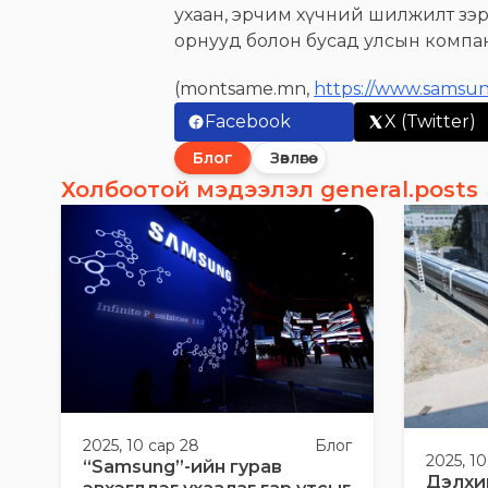
ухаан, эрчим хүчний шилжилт зэ
орнууд болон бусад улсын компа
(montsame.mn,
https://www.samsu
Facebook
X (Twitter)
Блог
Зөвлөгөө
Холбоотой мэдээлэл general.posts
2025, 10 сар 28
Блог
2025, 10
“Samsung”-ийн гурав
Дэлхи