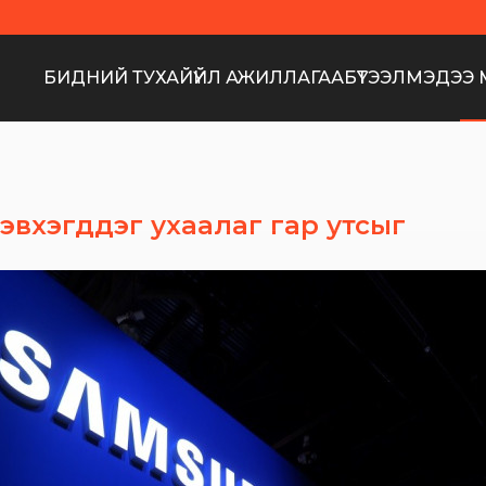
БИДНИЙ ТУХАЙ
ҮЙЛ АЖИЛЛАГАА
БҮТЭЭЛ
МЭДЭЭ 
эвхэгддэг ухаалаг гар утсыг