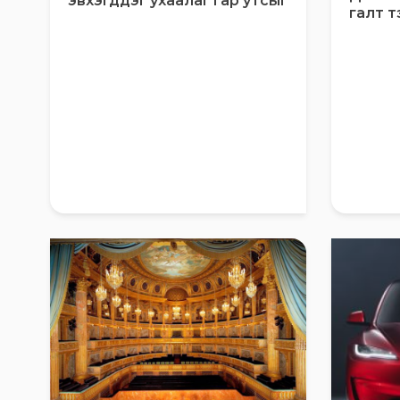
эвхэгддэг ухаалаг гар утсыг
галт т