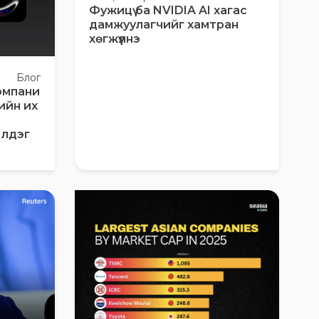
Фужицү ба NVIDIA AI хагас
дамжуулагчийг хамтран
хөгжүүлнэ
Блог
омпани
ийн их
чилдэг