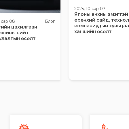
2025, 10 сар 07
Японы анхны эмэгтэй
ерөнхий сайд, техно
0 сар 08
Блог
компаниудын хувьца
гийн цахилгаан
ханшийн өсөлт
ашины нийт
улалтын өсөлт