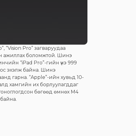
 “Vision Pro” загваруудаа
ан ажиллах боломжтой. Шинэ
нчийн “iPad Pro”-гийн үнэ 999
роос эхэлж байна. Шинэ
нд гарна. “Apple”-ийн хувьд 10-
лиралд хамгийн их борлуулагддаг
р тоноглогдсон бөгөөд өмнөх M4
 байна.