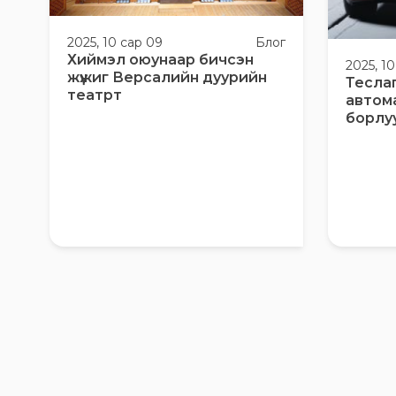
2025, 10 сар 09
Блог
Хиймэл оюунаар бичсэн
2025, 1
жүжиг Версалийн дуурийн
Тесла
театрт
автом
борлу