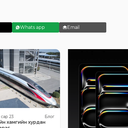
Whats app
Email
 сар 23
Блог
йн хамгийн хурдан
эрэг