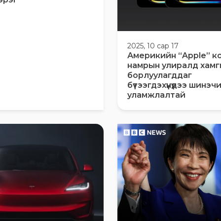
2025, 10 сар 17
Америкийн “Apple” к
намрын улиралд хамг
борлуулагддаг
бүтээгдэхүүнүүдээ шинэ
уламжлалтай