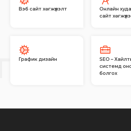
Вэб сайт хөгжүүлэлт
Онлайн худ
сайт хөгжүүл
Й
ГЭЭ
График дизайн
SEO – Хайлт
системд он
болгох