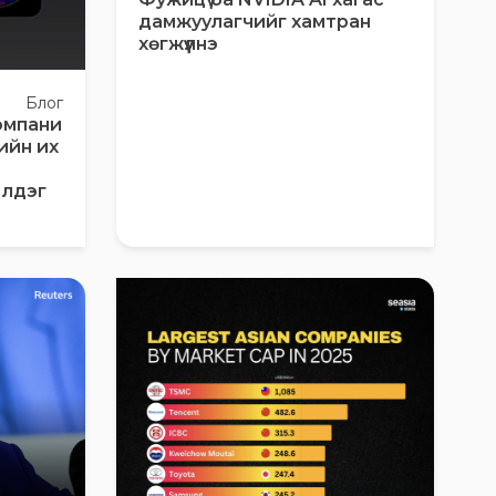
дамжуулагчийг хамтран
хөгжүүлнэ
Блог
омпани
ийн их
чилдэг