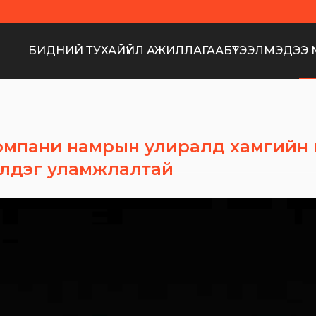
БИДНИЙ ТУХАЙ
ҮЙЛ АЖИЛЛАГАА
БҮТЭЭЛ
МЭДЭЭ 
омпани намрын улиралд хамгийн 
эчилдэг уламжлалтай