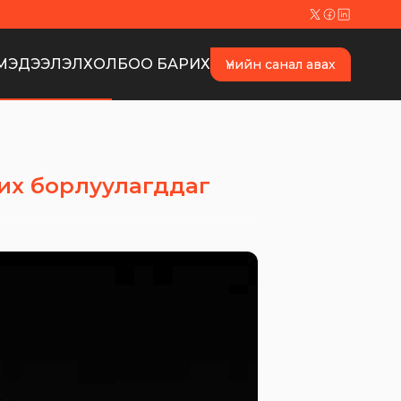
МЭДЭЭЛЭЛ
ХОЛБОО БАРИХ
Үнийн санал авах
их борлуулагддаг