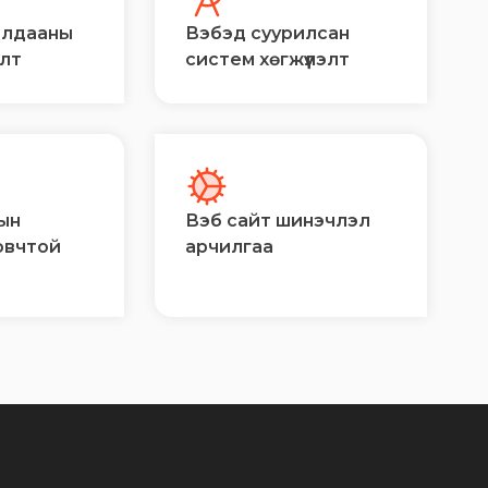
алдааны
Вэбэд суурилсан
элт
систем хөгжүүлэлт
ын
Вэб сайт шинэчлэл
овчтой
арчилгаа