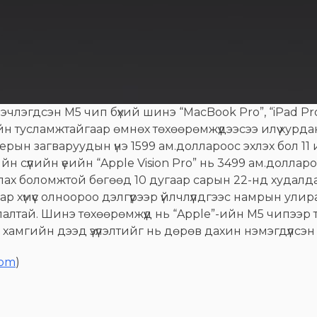
эгдсэн M5 чип бүхий шинэ “MacBook Pro”, “iPad Pro”,
 тусламжтайгаар өмнөх төхөөрөмжүүдээсээ илүү хурд
ын загваруудын үнэ 1599 ам.доллароос эхлэх бол 11 и
н сүүлийн үеийн “Apple Vision Pro” нь 3499 ам.долла
ах боломжтой бөгөөд 10 дугаар сарын 22-нд худалдаа
ар хүмүүс олноороо дэлгүүрээр үйлчлүүлдгээс намрын у
мжлалтай. Шинэ төхөөрөмжүүд нь “Apple”-ийн M5 чипээ
амгийн дээд үзүүлэлтийг нь дөрөв дахин нэмэгдүүлсэн
com
)