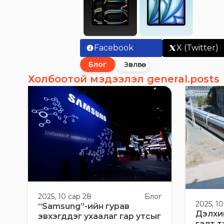
Facebook
X (Twitter)
Блог
Зөвлөгөө
Холбоотой мэдээлэл general.posts
2025, 10 сар 28
Блог
2025, 10
“Samsung”-ийн гурав
Дэлхи
эвхэгддэг ухаалаг гар утсыг
галт т