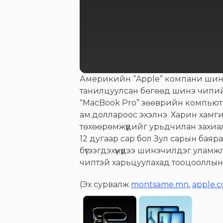
Америкийн “Apple” компани шинэчл
танилцуулсан бөгөөд шинэ чипийн
“MacBook Pro” зөөврийн компьютер
ам.доллароос эхэлнэ. Харин хамгий
төхөөрөмжүүдийг урьдчилан захиал
12 дугаар сар бол Зул сарын баяра
бүтээгдэхүүнүүдээ шинэчилдэг ула
чиптэй харьцуулахад тооцооллын х
(Эх сурвалж
montsame.mn
,
apple.