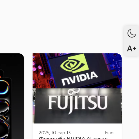
2025, 10 сар 13
Блог
Фужицү ба NVIDIA AI хагас