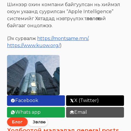
Шинээр охин компани байгуулсан нь хиймэл
оюун ухаанд суурилсан “Apple Intelligence”
системийг Хятадад нэвтрүүлэх төлөвлөгөөтэй
байгааг онцолжээ.
(Эх сурвалж
https://montsame.mn/
,
https://www.kuow.org/
)
Facebook
X (Twitter)
Whats app
Email
Блог
Зөвлөгөө
Холбоотой мэдээлэл general.posts