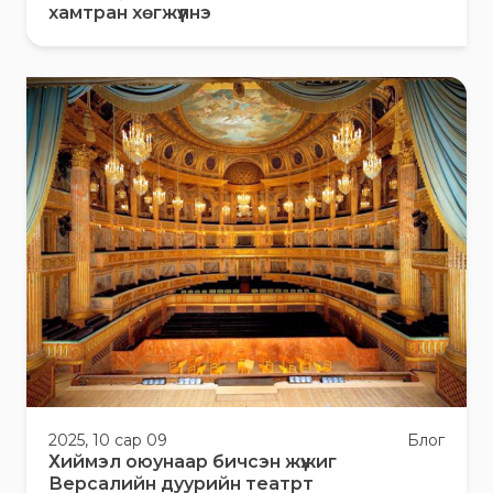
хамтран хөгжүүлнэ
2025, 10 сар 09
Блог
Хиймэл оюунаар бичсэн жүжиг
Версалийн дуурийн театрт