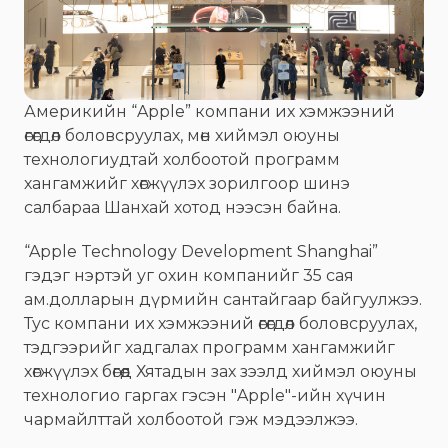
Америкийн “Apple” компани их хэмжээний
өгөгдөл боловсруулах, мөн хиймэл оюуны
технологиудтай холбоотой программ
хангамжийг хөгжүүлэх зорилгоор шинэ
салбараа Шанхай хотод нээсэн байна.
“Apple Technology Development Shanghai”
гэдэг нэртэй уг охин компанийг 35 сая
ам.долларын дүрмийн сантайгаар байгуулжээ.
Тус компани их хэмжээний өгөгдөл боловсруулах,
тэдгээрийг хадгалах программ хангамжийг
хөгжүүлэх бөгөөд Хятадын зах зээлд хиймэл оюуны
технологио гаргах гэсэн "Apple"-ийн хүчин
чармайлттай холбоотой гэж мэдээлжээ.