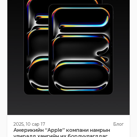
2025, 10 сар 17
Блог
Америкийн “Apple” компани намрын
улиралд хамгийн их борлуулагддаг