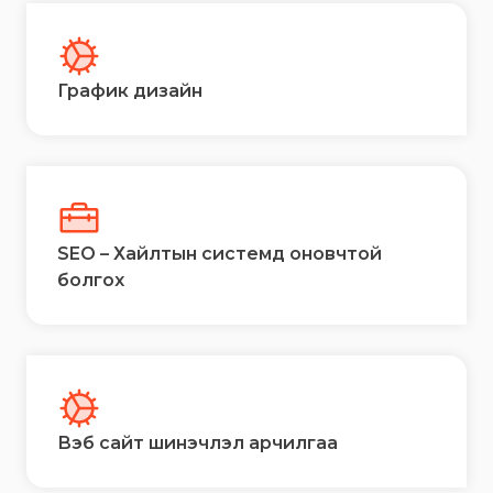
График дизайн
SEO – Хайлтын системд оновчтой
болгох
Вэб сайт шинэчлэл арчилгаа