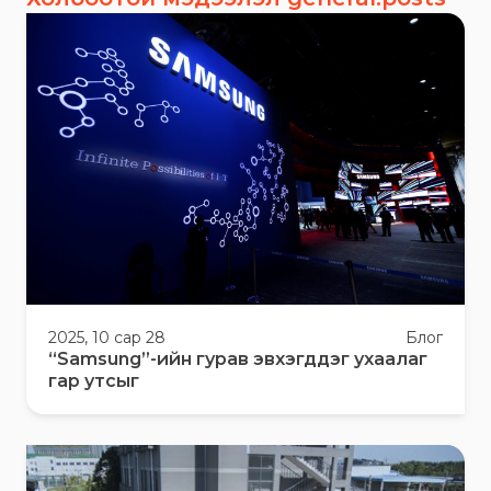
2025, 10 сар 28
Блог
“Samsung”-ийн гурав эвхэгддэг ухаалаг
гар утсыг