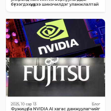
бүтээгдэхүүнүүдээ шинэчилдэг уламжлалтай
2025, 10 сар 13
Блог
Фужицү ба NVIDIA AI хагас дамжуулагчийг