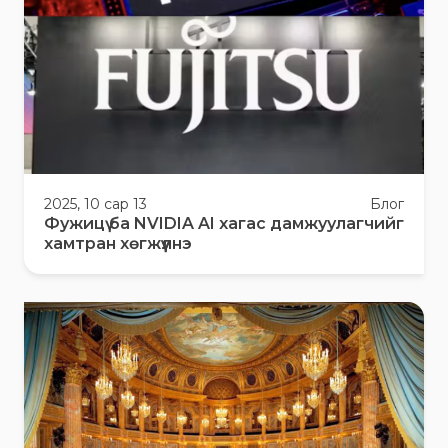
2025, 10 сар 13
Блог
Фужицү ба NVIDIA AI хагас дамжуулагчийг
хамтран хөгжүүлнэ