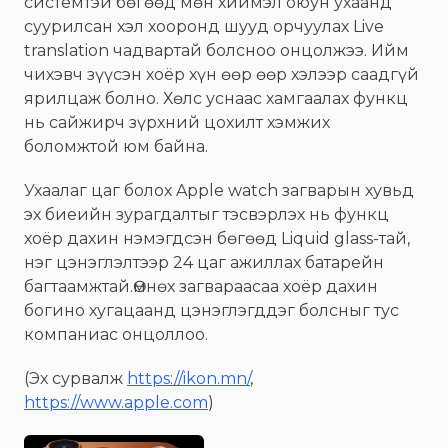
системтэй бөгөөд мөн хиймэл оюун ухаанд
суурилсан хэл хооронд шууд орчуулах Live
translation чадвартай болсноо онцолжээ. Ийм
чихэвч зүүсэн хоёр хүн өөр өөр хэлээр саадгүй
ярилцаж болно. Хөлс уснаас хамгаалах функц
нь сайжирч зүрхний цохилт хэмжих
боломжтой юм байна.
Ухаалаг цаг болох Apple watch загварын хувьд
эх биеийн зурагдалтыг тэсвэрлэх нь функц
хоёр дахин нэмэгдсэн бөгөөд Liquid glass-тай,
нэг цэнэглэлтээр 24 цаг ажиллах батарейн
багтаамжтай.Өмнөх загвараасаа хоёр дахин
богино хугацаанд цэнэглэгддэг болсныг тус
компаниас онцоллоо.
(Эх сурвалж
https://ikon.mn/
,
https://www.apple.com
)