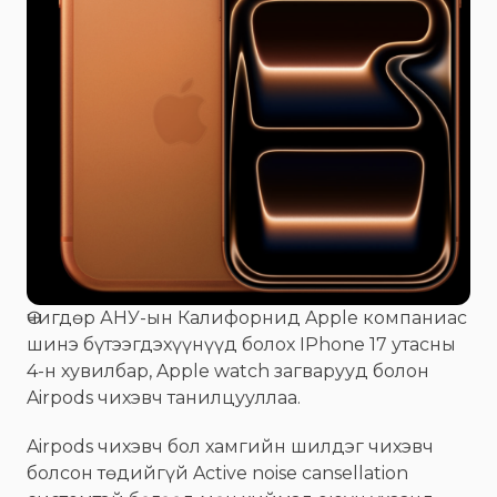
Өчигдөр АНУ-ын Калифорнид Apple компаниас
шинэ бүтээгдэхүүнүүд болох IPhone 17 утасны
4-н хувилбар, Apple watch загварууд болон
Airpods чихэвч танилцууллаа.
Airpods чихэвч бол хамгийн шилдэг чихэвч
болсон төдийгүй Active noise cansellation