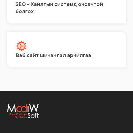
SEO – Хайлтын системд оновчтой
болгох
Вэб сайт шинэчлэл арчилгаа