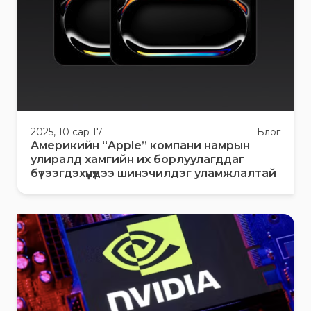
2025, 10 сар 17
Блог
Америкийн “Apple” компани намрын
улиралд хамгийн их борлуулагддаг
бүтээгдэхүүнүүдээ шинэчилдэг уламжлалтай