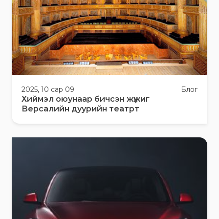
2025, 10 сар 09
Блог
Хиймэл оюунаар бичсэн жүжиг
Версалийн дуурийн театрт