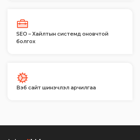
SEO – Хайлтын системд оновчтой
болгох
Вэб сайт шинэчлэл арчилгаа