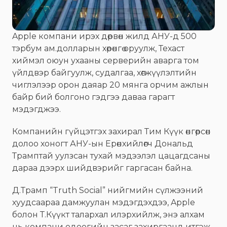
Apple компани ирэх дөрвөн жилд АНУ-д 500
тэрбум ам.долларын хөрөнгө оруулж, Техаст
хиймэл оюун ухааны серверийн аварга том
үйлдвэр байгуулж, судалгаа, хөгжүүлэлтийн
чиглэлээр орон даяар 20 мянга орчим ажлын
байр бий болгоно гэдгээ даваа гарагт
мэдэгджээ.
Компанийн гүйцэтгэх захирал Тим Күүк өнгөрсөн
долоо хоногт АНУ-ын Ерөнхийлөгч Дональд
Трамптай уулзсан тухай мэдээлэл цацагдсаны
дараа дээрх шийдвэрийг гаргасан байна.
Д.Трамп “Truth Social” нийгмийн сүлжээний
хуудсаараа дамжуулан мэдэгдэхдээ, Apple
болон Т.Күүкт талархал илэрхийлж, энэ алхам
нь компани одоогийн засаг захиргаанд итгэж