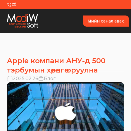
Skip to content
Үнийн санал авах
Apple компани АНУ-д 500
тэрбумын хөрөнгө оруулна
2025.02.26
Блог