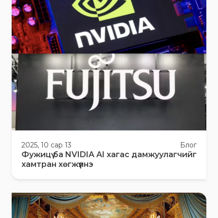
2025, 10 сар 13
Блог
Фужицү ба NVIDIA AI хагас дамжуулагчийг
хамтран хөгжүүлнэ