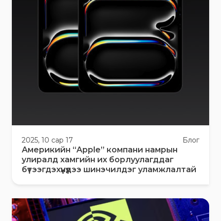
2025, 10 сар 17
Блог
Америкийн “Apple” компани намрын
улиралд хамгийн их борлуулагддаг
бүтээгдэхүүнүүдээ шинэчилдэг уламжлалтай