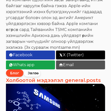
байгааг харуулж байна гэжээ. Apple-ийн
хэрэглээний ихэнх бүтээгдэхүүнийг гадаадад
угсардаг боловч олон эд ангийг Америкт
үйлдвэрлэсэн хэвээр байна. Apple компани
өнгөрсөн сард Тайванийн TSMC компанийн
эзэмшлийн Аризона дахь үйлдвэрт өөрийн
загварын чипүүдийг олноор үйлдвэрлэж
эхэлжээ. (Эх сурвалж montsame.mn)
Facebook
X (Twitter)
Whats app
Email
Блог
Зөвлөгөө
Холбоотой мэдээлэл general.posts