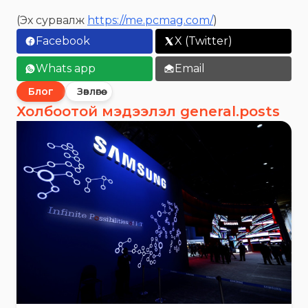
(Эх сурвалж
https://me.pcmag.com/
)
Facebook
X (Twitter)
Whats app
Email
Блог
Зөвлөгөө
Холбоотой мэдээлэл general.posts