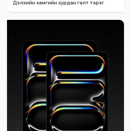
Дэлхийн хамгийн хурдан галт тэрэг