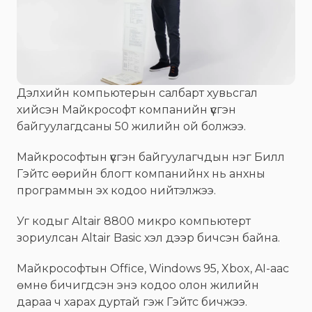
Дэлхийн компьютерын салбарт хувьсгал
хийсэн Майкрософт компанийн үүсгэн
байгуулагдсаны 50 жилийн ой болжээ.
Майкрософтын үүсгэн байгуулагчдын нэг Билл
Гэйтс өөрийн блогт компанийнх нь анхны
программын эх кодоо нийтэлжээ.
Уг кодыг Altair 8800 микро компьютерт
зориулсан Altair Basic хэл дээр бичсэн байна.
Майкрософтын Office, Windows 95, Xbox, AI-аас
өмнө бичигдсэн энэ кодоо олон жилийн
дараа ч харах дуртай гэж Гэйтс бичжээ.