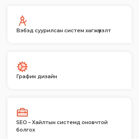
Вэбэд суурилсан систем хөгжүүлэлт
График дизайн
SEO – Хайлтын системд оновчтой
болгох