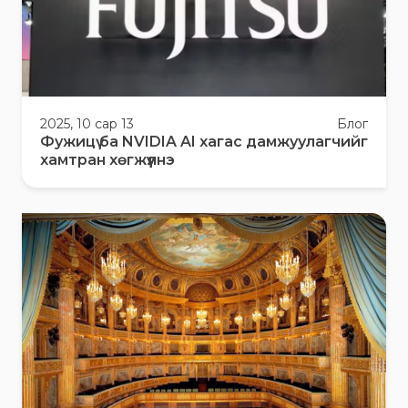
2025, 10 сар 13
Блог
Фужицү ба NVIDIA AI хагас дамжуулагчийг
хамтран хөгжүүлнэ