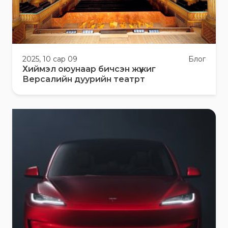
2025, 10 сар 09
Блог
Хиймэл оюунаар бичсэн жүжиг
Версалийн дуурийн театрт