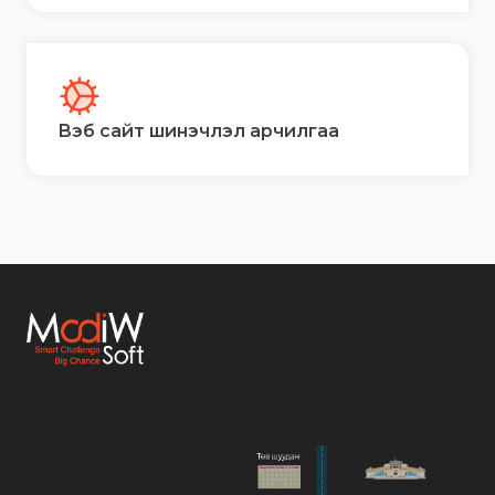
Вэб сайт шинэчлэл арчилгаа