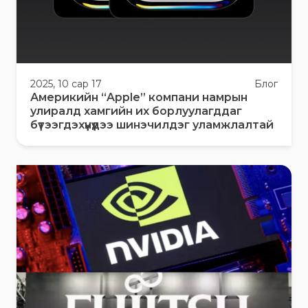
2025, 10 сар 17
Блог
Америкийн “Apple” компани намрын
улиралд хамгийн их борлуулагддаг
бүтээгдэхүүнүүдээ шинэчилдэг уламжлалтай