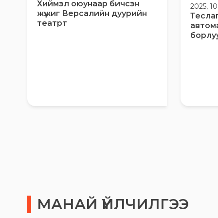
Хиймэл оюунаар бичсэн
2025, 1
жүжиг Версалийн дуурийн
Тесла
театрт
автом
борлу
МАНАЙ ҮЙЛЧИЛГЭЭ