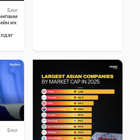
Блог
омпани
ийн их
чилдэг
Блог