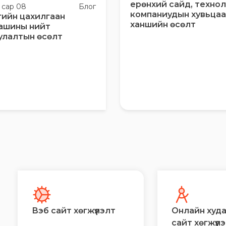
ерөнхий сайд, техно
0 сар 08
Блог
компаниудын хувьца
гийн цахилгаан
ханшийн өсөлт
ашины нийт
улалтын өсөлт
Вэб сайт хөгжүүлэлт
Онлайн худ
сайт хөгжүүл