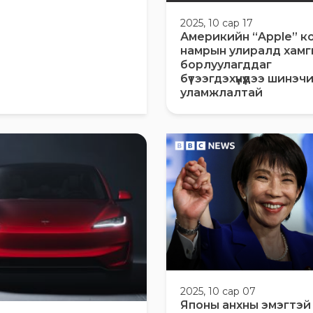
2025, 10 сар 17
Америкийн “Apple” к
намрын улиралд хамг
борлуулагддаг
бүтээгдэхүүнүүдээ шинэ
уламжлалтай
2025, 10 сар 07
Японы анхны эмэгтэй