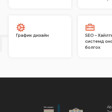
Й
ГЭЭ
График дизайн
SEO – Хайлт
системд он
болгох
Ab