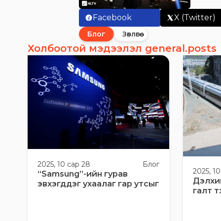
Facebook
X (Twitter)
Блог
Зөвлөгөө
Холбоотой мэдээлэл general.posts
2025, 10 сар 28
Блог
2025, 10
“Samsung”-ийн гурав
Дэлхи
эвхэгддэг ухаалаг гар утсыг
галт т