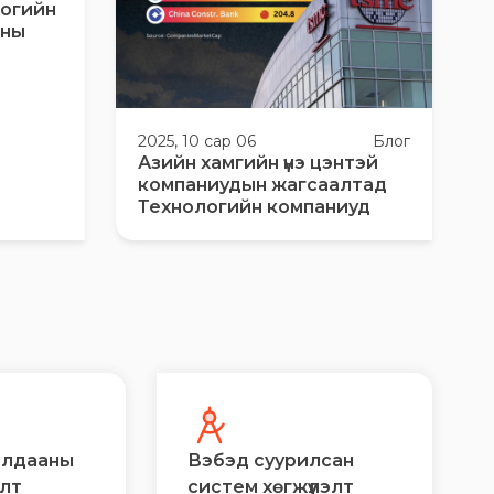
логийн
аны
2025, 10 сар 06
Блог
Азийн хамгийн үнэ цэнтэй
компаниудын жагсаалтад
Технологийн компаниуд
алдааны
Вэбэд суурилсан
элт
систем хөгжүүлэлт