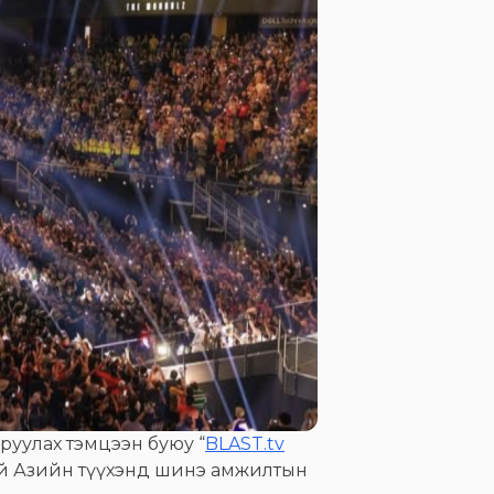
руулах тэмцээн буюу “
BLAST.tv
гүй Азийн түүхэнд шинэ амжилтын