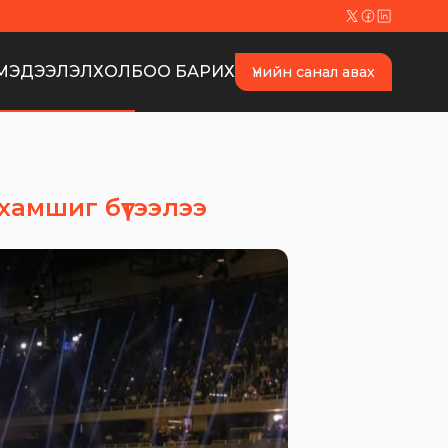
МЭДЭЭЛЭЛ
ХОЛБОО БАРИХ
Үнийн санал авах
хамшиг бүтээлээ