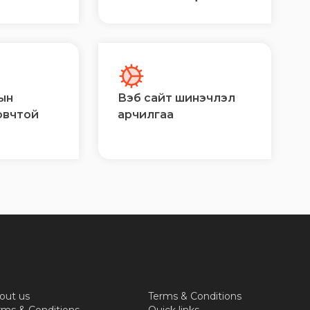
ын
Вэб сайт шинэчлэл
овчтой
арчилгаа
out us
Terms & Conditions