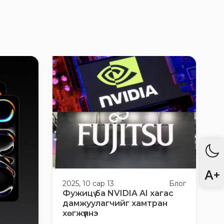
2025, 10 сар 13
Блог
Фужицү ба NVIDIA AI хагас
дамжуулагчийг хамтран
хөгжүүлнэ