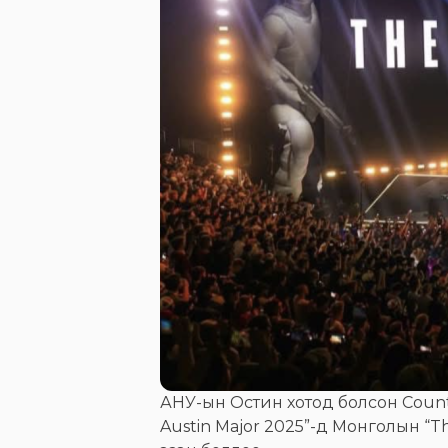
АНУ-ын Остин хотод болсон Countr
Austin Major 2025”-д Монголын “