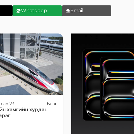
Whats app
Email
 сар 23
Блог
йн хамгийн хурдан
эрэг