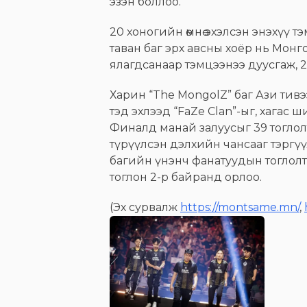
эзэн боллоо.
20 хоногийн өмнө эхэлсэн энэхүү т
таван баг эрх авсны хоёр нь Монго
ялагдсанаар тэмцээнээ дуусгаж, 2
Харин “The MongolZ” баг Ази тивэ
тэд эхлээд “FaZe Clan”-ыг, хагас
Финалд манай залуусыг 39 тоглолт
түрүүлсэн дэлхийн чансааг тэргүү
багийн үнэнч фанатуудын тоглолт
тоглон 2-р байранд орлоо.
(Эх сурвалж
https://montsame.mn/
,