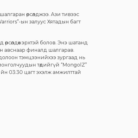
шалгаран өрсөлджээ. Ази тивээс
arriors”-ын залуус Хятадын багт
өрсөлдөх эрхтэй болов. Энэ шатанд
ган авснаар финалд шалгарав.
 долоон тэмцээнийхээ зургаад нь
 монголчуудын төдийгүй “MongolZ”
йн 03:30 цагт эхэлж амжилттай