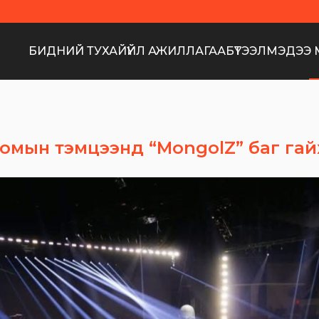
БИДНИЙ ТУХАЙ
ҮЙЛ АЖИЛЛАГАА
БҮТЭЭЛ
МЭДЭЭ 
лоомын тэмцээнд “MongolZ” баг гай