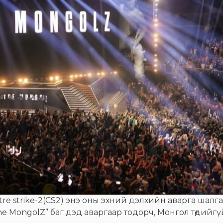
e strike-2(CS2) энэ оны эхний дэлхийн аварга шалга
The MongolZ” баг дэд аваргаар тодорч, Монгол төдий