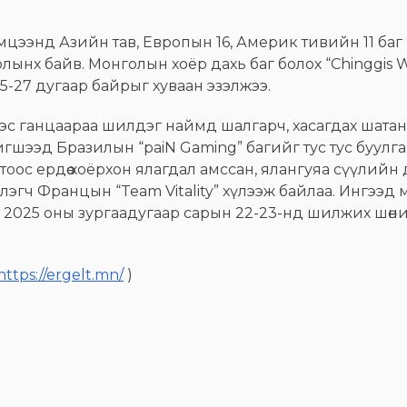
эмцээнд Азийн тав, Европын 16, Америк тивийн 11 баг 
лынх байв. Монголын хоёр дахь баг болох “Chinggis W
5-27 дугаар байрыг хуваан эзэлжээ.
эс ганцаараа шилдэг наймд шалгарч, хасагдах шатанд 
 шигшээд Бразилын “paiN Gaming” багийг тус тус буул
оос ердөө хоёрхон ялагдал амссан, ялангуяа сүүлийн
лэгч Францын “Team Vitality” хүлээж байлаа. Ингээд
 2025 оны зургаадугаар сарын 22-23-нд шилжих шөни
https://ergelt.mn/
)