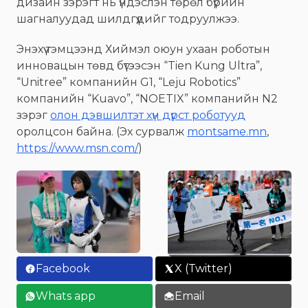
дизайн зэрэгт нь үндэслэн төрөл бүрийн
шагналуудад шилдгүүдийг тодруулжээ.
Энэхүү тэмцээнд Хиймэл оюун ухаан роботын
инновацын төвд бүтээсэн “Tien Kung Ultra”,
“Unitree” компанийн G1, “Leju Robotics”
компанийн “Kuavo”, “NOETIX” компанийн N2
зэрэг
олон дэвшилтэт хүн дүрст роботууд
оролцсон байна. (Эх сурвалж
montsame.mn
,
https://www.msn.com/
)
Facebook
X (Twitter)
Whats app
Email