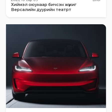
Хиймэл оюунаар бичсэн жүжиг
Версалийн дуурийн театрт