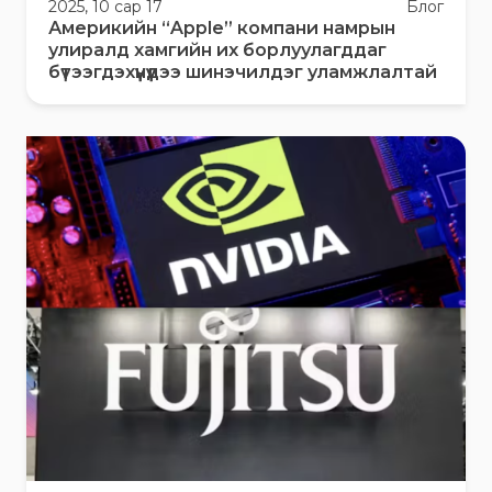
2025, 10 сар 17
Блог
Америкийн “Apple” компани намрын
улиралд хамгийн их борлуулагддаг
бүтээгдэхүүнүүдээ шинэчилдэг уламжлалтай