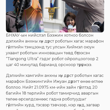
БНХАУ-ын нийслэл Бээжин хотноо болсон
дэлхийн анхны хүн дүрст роботын хагас марафон
гүйлтийн тэмцээнд тус улсын Хиймэл оюун
ухаант роботын инновацын төвд бүтээсэн
“Tiangong Ultra” гэдэг робот ойролцоогоор 2
цаг 40 минутад барианд орсноор түрүүлжээ.
Дэлхийн хамгийн анхны хүн дүрст роботын хагас
марафон Бээжингийн Ижуан дүүрэгт өнөө өглөө
боллоо. Нийт 21.0975 км-ийн зайн гүйлтэд 20
багийн 18 төрлийн робот тамирчид аваргын
төлөө өрсөлдсөнөөс гадна роботуудыг
гүйлтийн хурд, тэсвэр тэвчээр, нэр хүнд, загвар