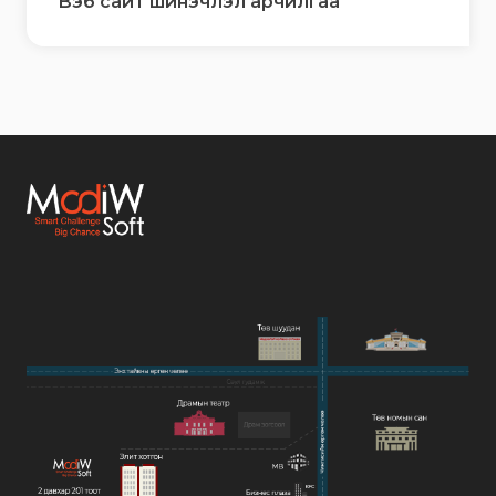
Вэб сайт шинэчлэл арчилгаа