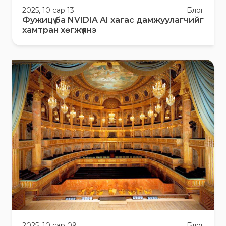
2025, 10 сар 13
Блог
Фужицү ба NVIDIA AI хагас дамжуулагчийг
хамтран хөгжүүлнэ
2025, 10 сар 09
Блог