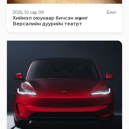
2025, 10 сар 09
Блог
Хиймэл оюунаар бичсэн жүжиг
Версалийн дуурийн театрт