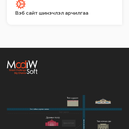
Вэб сайт шинэчлэл арчилгаа