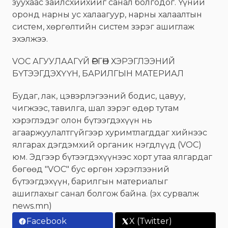
зуухаас зайлсхийхийг санал болгодог. Үүний
оронд нарны ус халаагуур, нарны халаалтын
систем, хөргөлтийн систем зэрэг ашиглаж
эхэлжээ.
VOC АГУУЛААГҮЙ ӨРГӨН ХЭРЭГЛЭЭНИЙ
БҮТЭЭГДЭХҮҮН, БАРИЛГЫН МАТЕРИАЛ
Будаг, лак, цэвэрлэгээний бодис, цавуу,
чигжээс, тавилга, шал зэрэг өдөр тутам
хэрэглэдэг олон бүтээгдэхүүн нь
агааржуулалтгүйгээр хуримтлагддаг хийнээс
ялгарах дэгдэмхий органик нэгдлүүд (VOC)
юм. Эдгээр бүтээгдэхүүнээс хорт утаа ялгардаг
бөгөөд "VOC" бус өргөн хэрэглээний
бүтээгдэхүүн, барилгын материалыг
ашиглахыг санал болгож байна. (эх сурвалж
news.mn)
Facebook
X (Twitter)