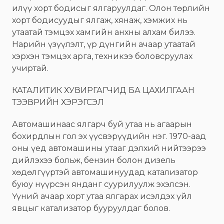
илүү хорт бодисыг ялгаруулдаг. Олон төрлийн
хорт бодисуудыг ялгаж, хянаж, хэмжих нь
утаатай тэмцэх хамгийн анхны алхам билээ.
Нарийн үзүүлэлт, үр дүнгийн ачаар утаатай
хэрхэн тэмцэх арга, техникээ боловсруулах
учиртай.
КАТАЛИТИК ХУВИРГАГЧИД БА ЦАХИЛГААН
ТЭЭВРИЙН ХЭРЭГСЭЛ
Автомашинаас ялгарч буй утаа нь агаарын
бохирдлын гол эх үүсвэрүүдийн нэг. 1970-аад
оны үед автомашины утааг дэлхий нийтээрээ
дийлэхээ больж, бензин болон дизель
хөдөлгүүртэй автомашинуудад катализатор
буюу нүүрсэн янданг суурилуулж эхэлсэн.
Үүний ачаар хорт утаа ялгарах исэлдэх үйл
явцыг катализатор бууруулдаг болов.