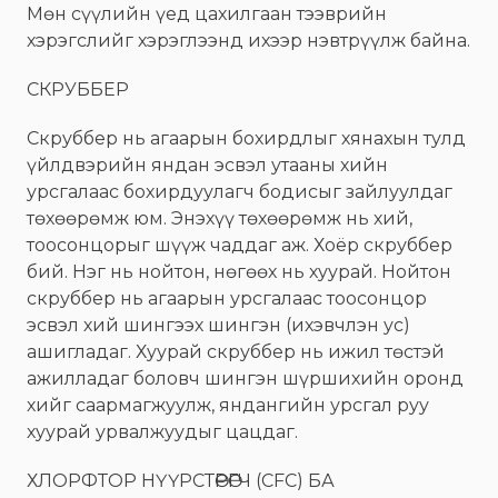
Мөн сүүлийн үед цахилгаан тээврийн
хэрэгслийг хэрэглээнд ихээр нэвтрүүлж байна.
СКРУББЕР
Скруббер нь агаарын бохирдлыг хянахын тулд
үйлдвэрийн яндан эсвэл утааны хийн
урсгалаас бохирдуулагч бодисыг зайлуулдаг
төхөөрөмж юм. Энэхүү төхөөрөмж нь хий,
тоосонцорыг шүүж чаддаг аж. Хоёр скруббер
бий. Нэг нь нойтон, нөгөөх нь хуурай. Нойтон
скруббер нь агаарын урсгалаас тоосонцор
эсвэл хий шингээх шингэн (ихэвчлэн ус)
ашигладаг. Хуурай скруббер нь ижил төстэй
ажилладаг боловч шингэн шүршихийн оронд
хийг саармагжуулж, яндангийн урсгал руу
хуурай урвалжуудыг цацдаг.
ХЛОРФТОР НҮҮРСТӨРӨГЧ (CFC) БА