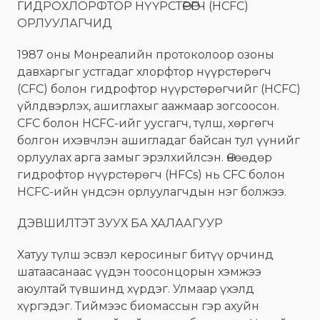
ГИДРОХЛОРФТОР НҮҮРСТӨРӨГЧ (HCFC)
ОРЛУУЛАГЧИД
1987 оны Монреалийн протоколоор озоны
давхаргыг устгадаг хлорфтор нүүрстөрөгч
(CFC) болон гидрофтор нүүрстөрөгчийг (HCFC)
үйлдвэрлэх, ашиглахыг аажмаар зогсоосон.
CFC болон HCFC-ийг уусгагч, түлш, хөргөгч
болгон ихэвчлэн ашигладаг байсан тул үүнийг
орлуулах арга замыг эрэлхийлсэн. Өнөөдөр
гидрофтор нүүрстөрөгч (HFCs) нь CFC болон
HCFC-ийн үндсэн орлуулагчдын нэг болжээ.
ДЭВШИЛТЭТ ЗУУХ БА ХАЛААГУУР
Хатуу түлш эсвэл керосиныг битүү орчинд
шатаасанаас үүдэн тоосонцорын хэмжээ
аюултай түвшинд хүрдэг. Улмаар үхэлд
хүргэдэг. Тиймээс биомассын гэр ахуйн