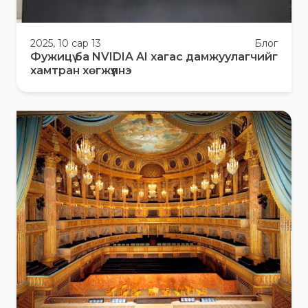
2025, 10 сар 13
Блог
Фужицү ба NVIDIA AI хагас дамжуулагчийг
хамтран хөгжүүлнэ