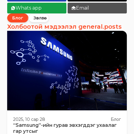
Whats app
Email
Блог
Зөвлөгөө
Холбоотой мэдээлэл general.posts
2025, 10 сар 28
Блог
“Samsung”-ийн гурав эвхэгддэг ухаалаг
гар утсыг