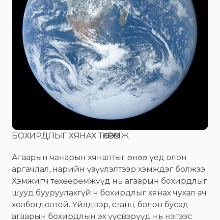
БОХИРДЛЫГ ХЯНАХ ТӨХӨӨРӨМЖ
Агаарын чанарын хяналтыг өнөө үед олон
аргачлал, нарийн үзүүлэлтээр хэмждэг болжээ.
Хэмжигч төхөөрөмжүүд нь агаарын бохирдлыг
шууд бууруулахгүй ч бохирдлыг хянах чухал ач
холбогдолтой. Үйлдвэр, станц болон бусад
агаарын бохирдлын эх үүсвэрүүд нь нэгээс