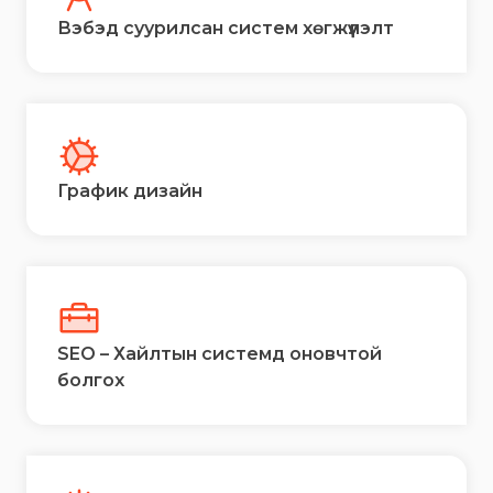
Вэбэд суурилсан систем хөгжүүлэлт
График дизайн
SEO – Хайлтын системд оновчтой
болгох