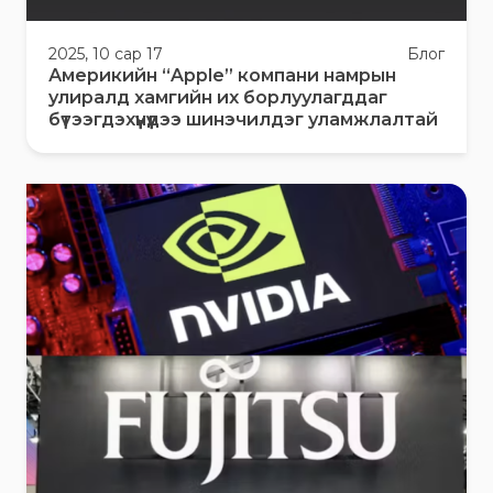
2025, 10 сар 17
Блог
Америкийн “Apple” компани намрын
улиралд хамгийн их борлуулагддаг
бүтээгдэхүүнүүдээ шинэчилдэг уламжлалтай