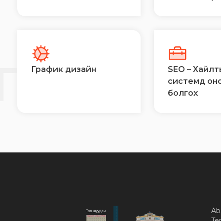
Й
ГЭЭ
График дизайн
SEO – Хайлт
системд он
болгох
Ab
Te