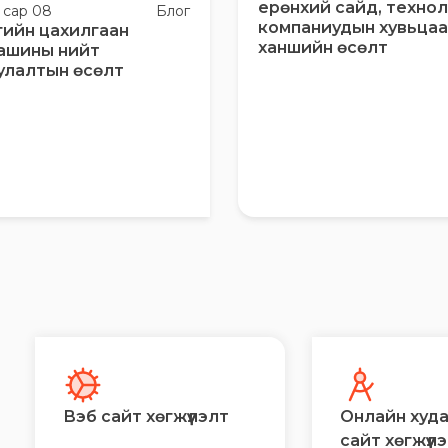
ерөнхий сайд, техно
0 сар 08
Блог
компаниудын хувьца
гийн цахилгаан
ханшийн өсөлт
ашины нийт
улалтын өсөлт
Вэб сайт хөгжүүлэлт
Онлайн худ
сайт хөгжүүл