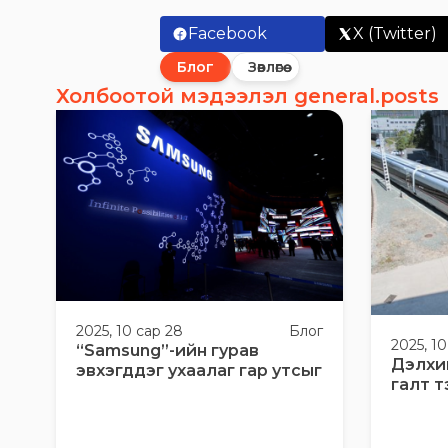
Facebook
X (Twitter)
Блог
Зөвлөгөө
Холбоотой мэдээлэл general.posts
2025, 10 сар 28
Блог
2025, 10
“Samsung”-ийн гурав
Дэлхи
эвхэгддэг ухаалаг гар утсыг
галт т