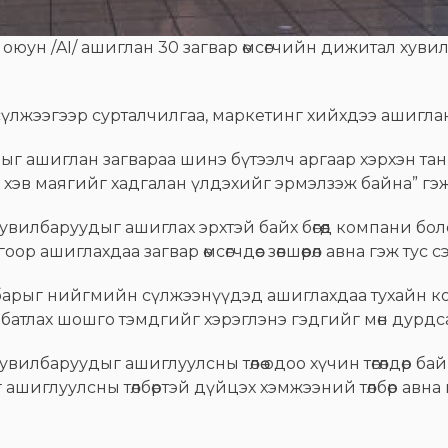
н /AI/ ашиглан 30 загвар өмсөгчийн дижитал хувилба
үлжээгээр сурталчилгаа, маркетинг хийхдээ ашиглан
ыг ашиглан загвараа шинэ бүтээлч аргаар хэрхэн т
 хэв маягийг хадгалан үлдэхийг эрмэлзэж байна” г
 хувилбаруудыг ашиглах эрхтэй байх бөгөөд компани бо
 ашиглахдаа загвар өмсөгчдөөс зөвшөөрөл авна гэж тус 
лбарыг нийгмийн сүлжээнүүдэд ашиглахдаа тухайн 
 батлах шошго тэмдгийг хэрэглэнэ гэдгийг мөн дурдс
увилбаруудыг ашиглуулсны төлөө одоо хүчин төгөлдөр ба
ашиглуулсны төлбөртэй дүйцэх хэмжээний төлбөр авн