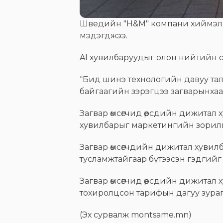
Шведийн "H&M" компани хиймэл оюу
мэдэгджээ.
AI хувилбаруудыг олон нийтийн с
“Бид шинэ технологийн давуу тал
байгаагийн зэрэгцээ загварынхаа
Загвар өмсөгчид өөрсдийн дижитал
хувилбарыг маркетингийн зорилгоор
Загвар өмсөгчдийн дижитал хуви
тусламжтайгаар бүтээсэн гэдгийг
Загвар өмсөгчид өөрсдийн дижитал х
тохиролцсон тарифын дагуу зураг 
(Эх сурвалж montsame.mn)