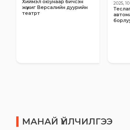
Хиймэл оюунаар бичсэн
2025, 1
жүжиг Версалийн дуурийн
Тесла
театрт
автом
борлу
МАНАЙ ҮЙЛЧИЛГЭЭ