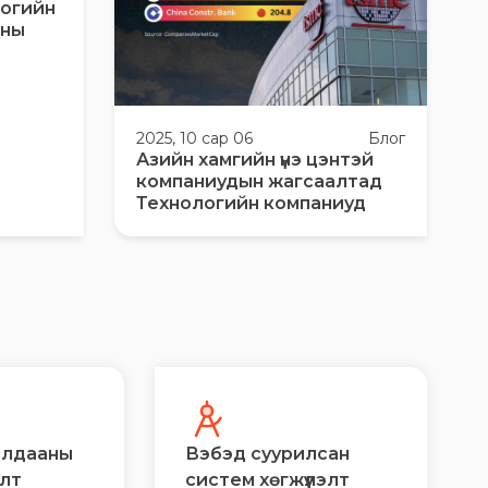
логийн
аны
2025, 10 сар 06
Блог
Азийн хамгийн үнэ цэнтэй
компаниудын жагсаалтад
Технологийн компаниуд
алдааны
Вэбэд суурилсан
элт
систем хөгжүүлэлт