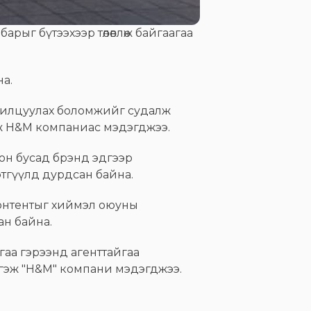
рыг бүтээхээр төлөвлөж байгаагаа
а.
анилцуулах боломжийг судалж
эж H&M компаниас мэдэгджээ.
лон бусад брэнд эдгээр
сэтгүүлд дурдсан байна.
контентыг хиймэл оюуны
ан байна.
йгаа гэрээнд агенттайгаа
а гэж "H&M" компани мэдэгджээ.