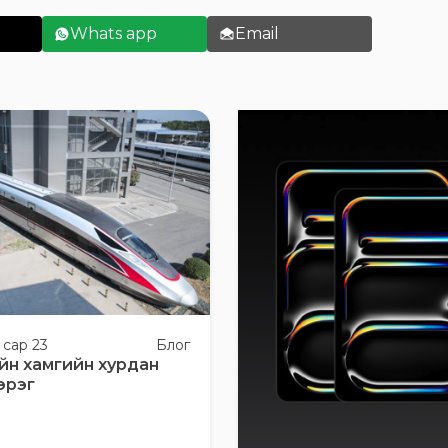
Whats app
Email
 сар 23
Блог
йн хамгийн хурдан
эрэг