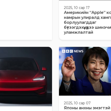
2025, 10 сар 17
Америкийн “Apple” к
намрын улиралд хамг
борлуулагддаг
бүтээгдэхүүнүүдээ шинэ
уламжлалтай
2025, 10 сар 07
Японы анхны эмэгтэй