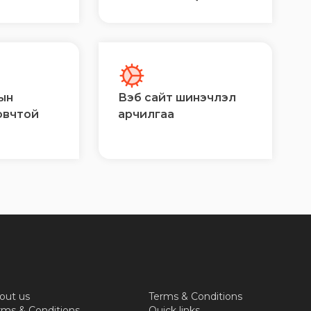
ын
Вэб сайт шинэчлэл
овчтой
арчилгаа
out us
Terms & Conditions
rms & Conditions
Quick links