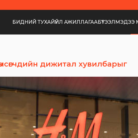
БИДНИЙ ТУХАЙ
ҮЙЛ АЖИЛЛАГАА
БҮТЭЭЛ
МЭДЭЭ 
өмсөгчдийн дижитал хувилбарыг