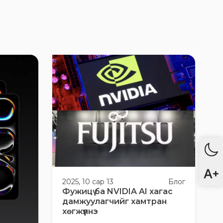
2025, 10 сар 13
Блог
Фужицү ба NVIDIA AI хагас
дамжуулагчийг хамтран
хөгжүүлнэ