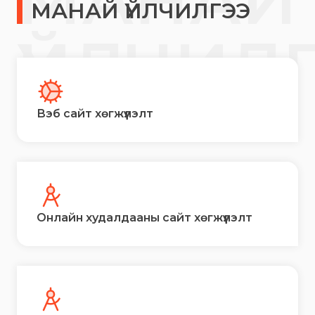
МАНАЙ ҮЙЛЧИЛГЭЭ
ҮЙЛЧИЛ
Вэб сайт хөгжүүлэлт
Онлайн худалдааны сайт хөгжүүлэлт