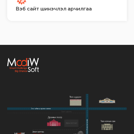
Вэб сайт шинэчлэл арчилгаа