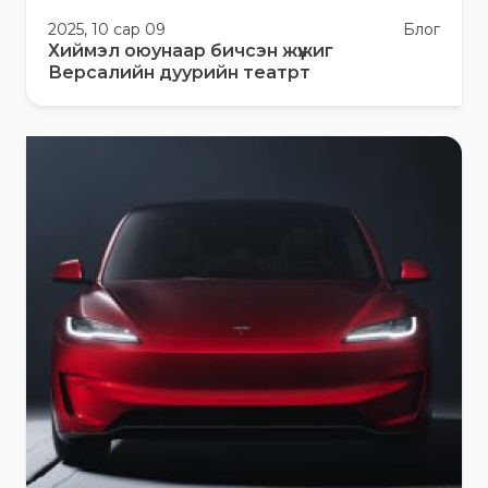
2025, 10 сар 09
Блог
Хиймэл оюунаар бичсэн жүжиг
Версалийн дуурийн театрт