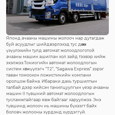
Японд ачааны машины жолооч нар дутагдаж
буй асуудлыг шийдвэрлэхэд тус дөхөм
үзүүлэхийн тулд автомат жолоодлоготой
ачааны машин ашиглан хол зайд тээвэр хийж
эхэлжээ.Токиогийн автомат жолоодлогын
систем хөгжүүлэгч “T2”, “Sagawa Express” зэрэг
таван томоохон ложистикийн компани
оролцож байна. Ибараки дахь туршилтын
талбай дээр хийсэн танилцуулгын үеэр ачааны
машин II түвшний автомат жолоодлогын
тусламжтайгаар явж байгааг харуулжээ. Энэ
түвшинд жолооч нь машины бүхээгт байх
боловч жолооны хүрдэнд хүрдэггүй.