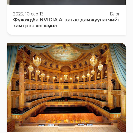
2025, 10 сар 13
Блог
Фужицү ба NVIDIA AI хагас дамжуулагчийг
хамтран хөгжүүлнэ