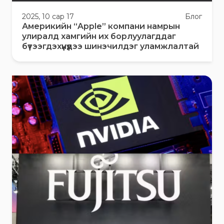
2025, 10 сар 17
Блог
Америкийн “Apple” компани намрын
улиралд хамгийн их борлуулагддаг
бүтээгдэхүүнүүдээ шинэчилдэг уламжлалтай