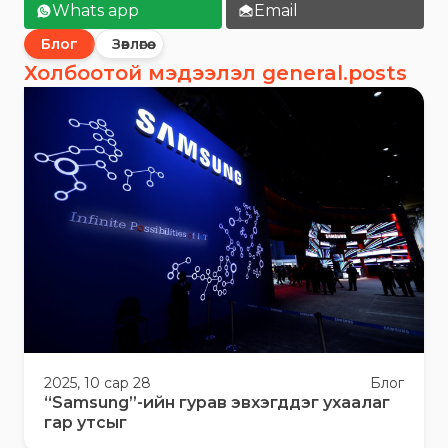
Whats app
Email
Блог
Зөвлөгөө
Холбоотой мэдээлэл general.posts
2025, 10 сар 28
Блог
“Samsung”-ийн гурав эвхэгддэг ухаалаг
гар утсыг