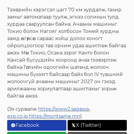
Тээврийн хэрэгсэл цагт 70 км хурдалж, тахир
замыг автоматаар туулж, эгнээ солихын тулд
хурдаа сааруулсан байна. Ачааны машиныг
Токио болон Нагояг холбосон Томей хурдны
замд өнгөрсөн сараас хойш долоо хоногт
ойролцоогоор тав орчим удаа ашиглаж байгаа
ажээ. Мөн Токио, Осака зэрэг Канто болон
Кансай бүсүүдийн хооронд ачаа тээвэрлэж
байна.Төслийн одоогийн шатанд жолооч
машины бүхээгт байсаар байх бол IV түвшний
жолоочгүй ачааны машиныг 2027 он гэхэд
арилжааны зориулалтаар ашиглахыг зорьж
байгаа ажээ.
(Эх сурвалж
https://www2.sagawa-
exp.co.jp,https://montsame.mn
)
Facebook
X (Twitter)