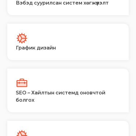
Вэбэд суурилсан систем хөгжүүлэлт
График дизайн
SEO – Хайлтын системд оновчтой
болгох