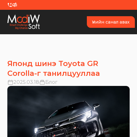
Skip to content
Үнийн санал авах
Японд шинэ Toyota GR
Corolla-г танилцууллаа
2025.03.18
Блог