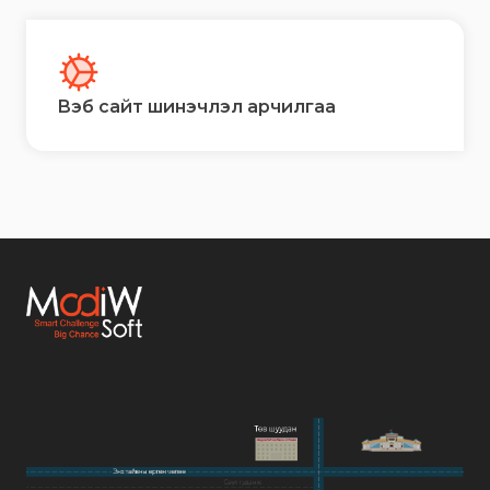
Вэб сайт шинэчлэл арчилгаа