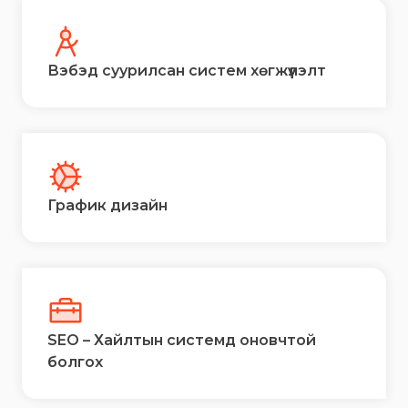
Вэбэд суурилсан систем хөгжүүлэлт
График дизайн
SEO – Хайлтын системд оновчтой
болгох