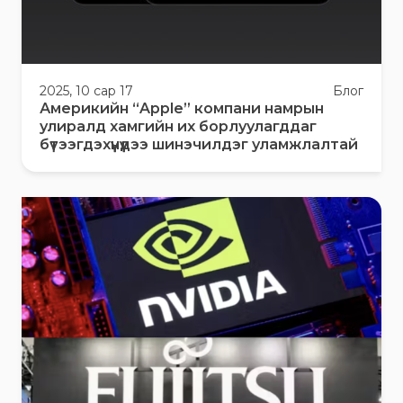
2025, 10 сар 17
Блог
Америкийн “Apple” компани намрын
улиралд хамгийн их борлуулагддаг
бүтээгдэхүүнүүдээ шинэчилдэг уламжлалтай