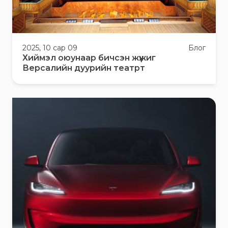
2025, 10 сар 09
Блог
Хиймэл оюунаар бичсэн жүжиг
Версалийн дуурийн театрт