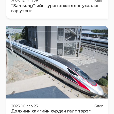
2025, 10 сар 28
Блог
“Samsung”-ийн гурав эвхэгддэг ухаалаг
гар утсыг
2025, 10 сар 23
Блог
Дэлхийн хамгийн хурдан галт тэрэг