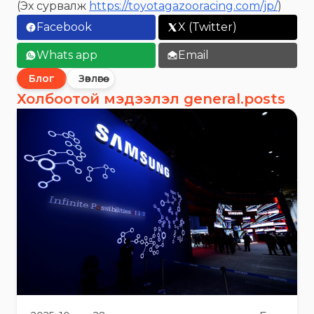
(Эх сурвалж
https://toyotagazooracing.com/jp/
)
Facebook
X (Twitter)
Whats app
Email
Блог
Зөвлөгөө
Холбоотой мэдээлэл general.posts