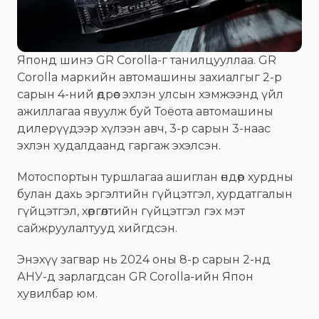
Японд шинэ GR Corolla-г танилцууллаа. GR
Corolla маркийн автомашины захиалгыг 2-р
сарын 4-ний өдрөөс эхлэн улсын хэмжээнд үйл
ажиллагаа явуулж буй Тоёота автомашины
дилерүүдээр хүлээн авч, 3-р сарын 3-наас
эхлэн худалдаанд гаргаж эхэлсэн.
Мотоспортын туршлагаа ашиглан өндөр хурдны
булан дахь эргэлтийн гүйцэтгэл, хурдатгалын
гүйцэтгэл, хөргөлтийн гүйцэтгэл гэх мэт
сайжруулалтууд хийгдсэн.
Энэхүү загвар нь 2024 оны 8-р сарын 2-нд
АНУ-д зарлагдсан GR Corolla-ийн Япон
хувилбар юм.