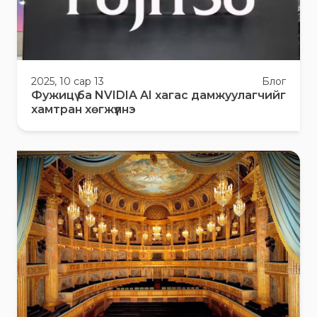
2025, 10 сар 13
Блог
Фужицү ба NVIDIA AI хагас дамжуулагчийг
хамтран хөгжүүлнэ