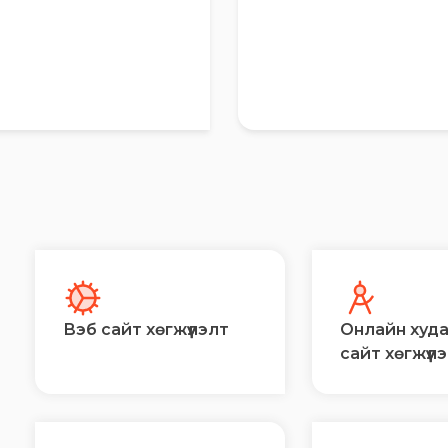
Вэб сайт хөгжүүлэлт
Онлайн худ
сайт хөгжүүл
Й