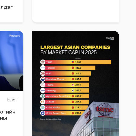
чилдэг
Блог
логийн
аны