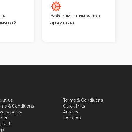
ын
Вэб сайт шинэчлэл
овчтой
арчилгаа
out us
Terms & Conditions
rms & Conditions
Quick links
vacy policy
Articles
reer
Location
ntact
lp