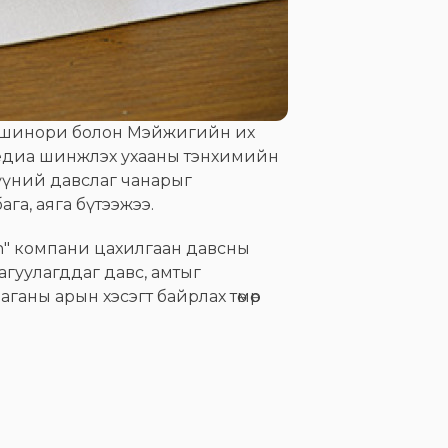
ки Ёшинори болон Мэйжигийн их
едиа шинжлэх ухааны тэнхимийн
үүний давслаг чанарыг
га, аяга бүтээжээ.
in" компани цахилгаан давсны
 агуулагддаг давс, амтыг
ганы арын хэсэгт байрлах төмөр