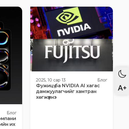
2025, 10 сар 13
Блог
Фужицү ба NVIDIA AI хагас
дамжуулагчийг хамтран
хөгжүүлнэ
Блог
омпани
ийн их