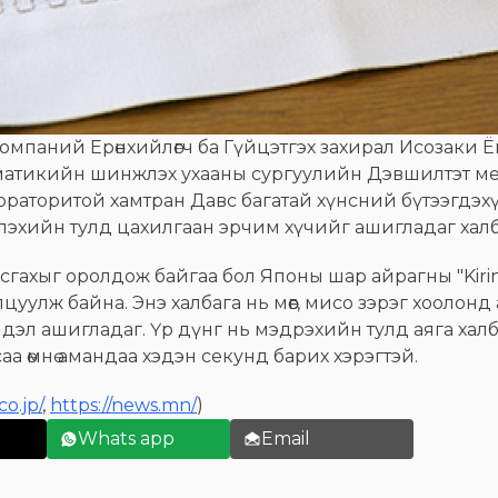
d компаний Ерөнхийлөгч ба Гүйцэтгэх захирал Исоза
матикийн шинжлэх ухааны сургуулийн Дэвшилтэт м
аторитой хамтран Давс багатай хүнсний бүтээгдэх
эхийн тулд цахилгаан эрчим хүчийг ашигладаг халба
гасгахыг оролдож байгаа бол Японы шар айрагны "Kir
лцуулж байна. Энэ халбага нь мөөг, мисо зэрэг хоолонд
эл ашигладаг. Үр дүнг нь мэдрэхийн тулд аяга халба
саа өмнө амандаа хэдэн секунд барих хэрэгтэй.
co.jp/
,
https://news.mn/
)
Whats app
Email