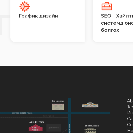
ГЭЭ
График дизайн
SEO – Хайлт
системд он
болгох
Ab
Te
Pri
Ca
Co
He