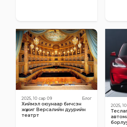
2025, 10 сар 09
Блог
Хиймэл оюунаар бичсэн
2025, 1
жүжиг Версалийн дуурийн
Тесла
театрт
автом
борлу