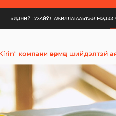
БИДНИЙ ТУХАЙ
ҮЙЛ АЖИЛЛАГАА
БҮТЭЭЛ
МЭДЭЭ 
irin" компани өвөрмөц шийдэлтэй а