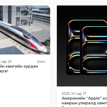
 сар 23
Блог
йн хамгийн хурдан
эрэг
2025, 10 сар 17
Америкийн “Apple” к
намрын улиралд хамг