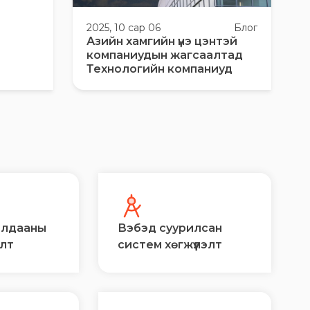
2025, 10 сар 06
Блог
Азийн хамгийн үнэ цэнтэй
компаниудын жагсаалтад
Технологийн компаниуд
алдааны
Вэбэд суурилсан
элт
систем хөгжүүлэлт