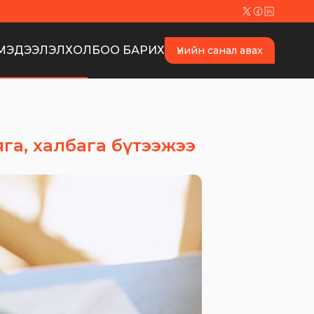
МЭДЭЭЛЭЛ
ХОЛБОО БАРИХ
Үнийн санал авах
яга, халбага бүтээжээ