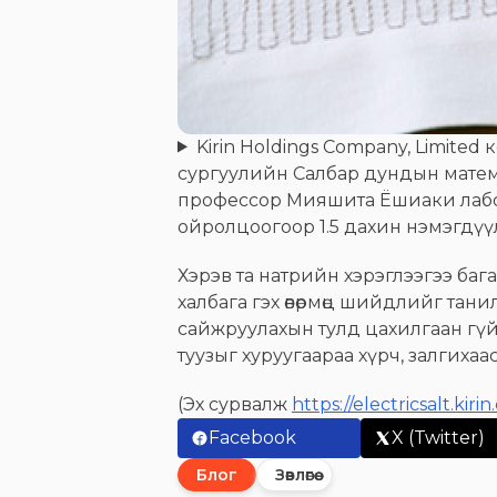
Kirin Holdings Company, Limite
сургуулийн Салбар дундын мате
профессор Мияшита Ёшиаки лабор
ойролцоогоор 1.5 дахин нэмэгдүүл
Хэрэв та натрийн хэрэглээгээ ба
халбага гэх өвөрмөц шийдлийг тани
сайжруулахын тулд цахилгаан гүйд
туузыг хуруугаараа хүрч, залгихаа
(Эх сурвалж
https://electricsalt.kirin.
Facebook
X (Twitter)
Блог
Зөвлөгөө