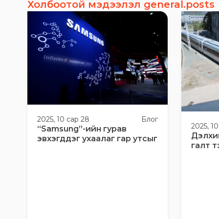
Холбоотой мэдээлэл general.posts
2025, 10 сар 28
Блог
2025, 10
“Samsung”-ийн гурав
Дэлхи
эвхэгддэг ухаалаг гар утсыг
галт т