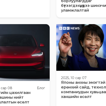
борлуулагддаг
бүтээгдэхүүнүүдээ шинэ
уламжлалтай
2025, 10 сар 07
Японы анхны эмэгтэй
ерөнхий сайд, техно
0 сар 08
Блог
компаниудын хувьца
гийн цахилгаан
ханшийн өсөлт
ашины нийт
улалтын өсөлт