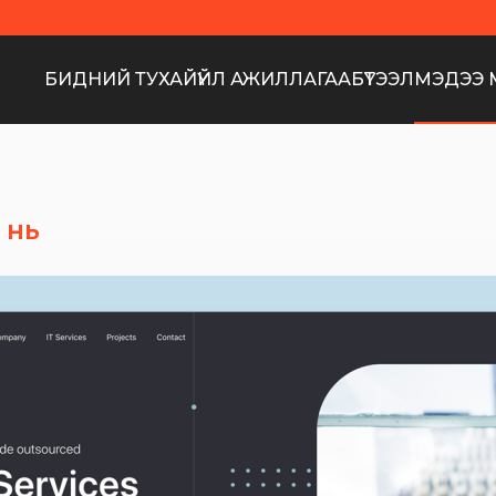
БИДНИЙ ТУХАЙ
ҮЙЛ АЖИЛЛАГАА
БҮТЭЭЛ
МЭДЭЭ 
 нь