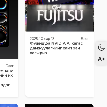
2025, 10 сар 13
Блог
Фужицү ба NVIDIA AI хагас
дамжуулагчийг хамтран
хөгжүүлнэ
Блог
омпани
ийн их
чилдэг