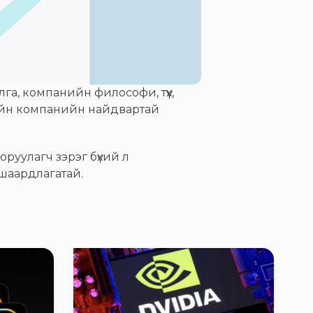
а, компанийн философи, түүх,
рийн компанийн найдвартай
оруулагч зэрэг бүхий л
 шаардлагатай.