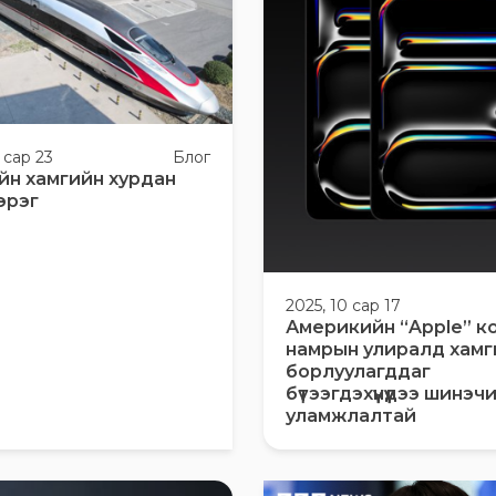
 сар 23
Блог
йн хамгийн хурдан
эрэг
2025, 10 сар 17
Америкийн “Apple” к
намрын улиралд хамг
борлуулагддаг
бүтээгдэхүүнүүдээ шинэ
уламжлалтай