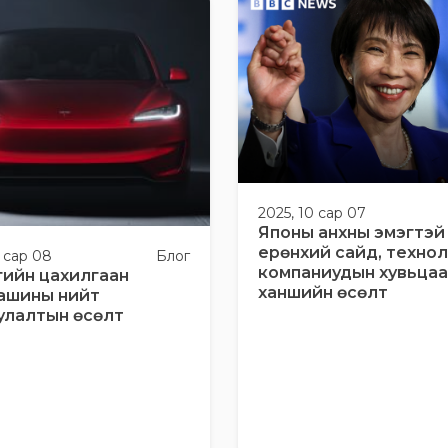
2025, 10 сар 07
Японы анхны эмэгтэй
ерөнхий сайд, техно
0 сар 08
Блог
компаниудын хувьца
гийн цахилгаан
ханшийн өсөлт
ашины нийт
улалтын өсөлт