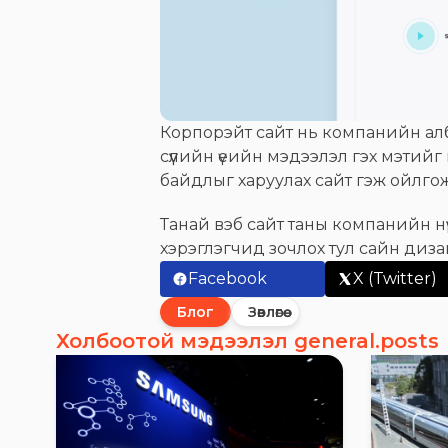
Корпорэйт сайт нь компанийн алб
сүүлийн үеийн мэдээлэл гэх мэти
байдлыг харуулах сайт гэж ойлгож
Танай вэб сайт таны компанийн нүү
хэрэглэгчид зочлох тул сайн дизай
Facebook
X (Twitter)
Блог
Зөвлөгөө
Холбоотой мэдээлэл general.posts