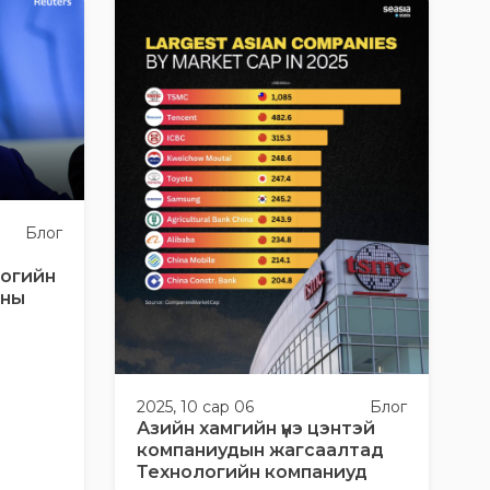
Блог
логийн
аны
2025, 10 сар 06
Блог
Азийн хамгийн үнэ цэнтэй
компаниудын жагсаалтад
Технологийн компаниуд