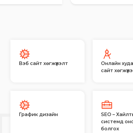
Вэб сайт хөгжүүлэлт
Онлайн худ
сайт хөгжүүл
Й
ГЭЭ
График дизайн
SEO – Хайлт
системд он
болгох