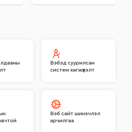
алдааны
Вэбэд суурилсан
элт
систем хөгжүүлэлт
ын
Вэб сайт шинэчлэл
овчтой
арчилгаа