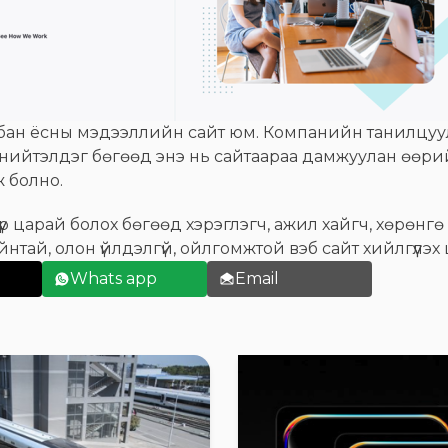
ан ёсны мэдээллийн сайт юм. Компанийн танилцуулг
йг нийтэлдэг бөгөөд энэ нь сайтаараа дамжуулан өө
 болно.
р царай болох бөгөөд хэрэглэгч, ажил хайгч, хөрөнгө 
нтай, олон үйлдэлгүй, ойлгомжтой вэб сайт хийлгүүлэх
Whats app
Email