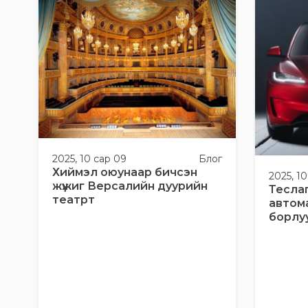
2025, 10 сар 09
Блог
Хиймэл оюунаар бичсэн
2025, 1
жүжиг Версалийн дуурийн
Тесла
театрт
автом
борлу