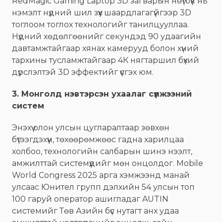
RedMagic Gaming Laptop 3D загварын нөүтбүүк нь
нэмэлт нүдний шил зүүх шаардлагагүйгээр 3D
тоглоом тоглох технологийг танилцууллаа.
Нүдний хөдөлгөөнийг секундэд 90 удаагийн
давтамжтайгаар хянах камерууд болон хүний
тархины тусламжтайгаар 4К нягтаршил бүхий
дүрслэлтэй 3D эффектийг үүсгэх юм.
3. Монголд нэвтэрсэн ухаалаг сүлжээний
систем
Энэхүү олон улсын цугларалтаар зөвхөн
бүтээгдэхүүн, төхөөрөмжөөс гадна харилцаа
холбоо, технологийн салбарын шинэ нээлт,
амжилттай системүүдийг мөн онцолдог. Mobile
World Congress 2025 арга хэмжээнд манай
улсаас Юнител групп дэлхийн 54 улсын топ
100 гаруй оператор ашигладаг AUTIN
системийг Төв Азийн бүс нутагт анх удаа