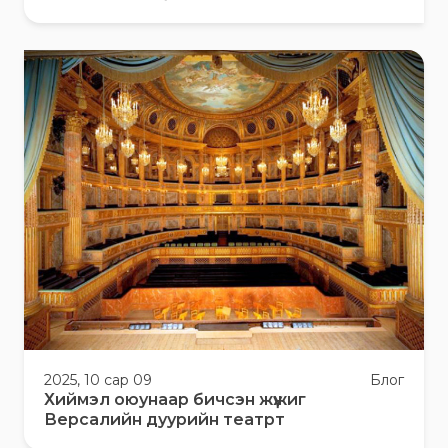
2025, 10 сар 09
Блог
Хиймэл оюунаар бичсэн жүжиг
Версалийн дуурийн театрт