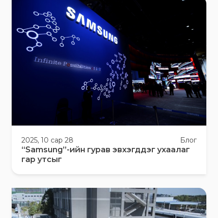
2025, 10 сар 28
Блог
“Samsung”-ийн гурав эвхэгддэг ухаалаг
гар утсыг