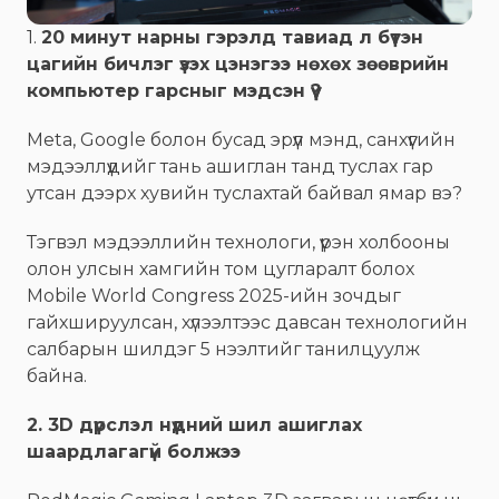
1.
20 минут нарны гэрэлд тавиад л бүтэн
цагийн бичлэг үзэх цэнэгээ нөхөх зөөврийн
компьютер гарсныг мэдсэн үү?
Meta, Google болон бусад эрүүл мэнд, санхүүгийн
мэдээллүүдийг тань ашиглан танд туслах гар
утсан дээрх хувийн туслахтай байвал ямар вэ?
Тэгвэл мэдээллийн технологи, үүрэн холбооны
олон улсын хамгийн том цугларалт болох
Mobile World Congress 2025-ийн зочдыг
гайхшируулсан, хүлээлтээс давсан технологийн
салбарын шилдэг 5 нээлтийг танилцуулж
байна.
2. 3D дүрслэл нүдний шил ашиглах
шаардлагагүй болжээ