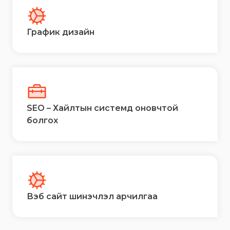
График дизайн
SEO – Хайлтын системд оновчтой
болгох
Вэб сайт шинэчлэл арчилгаа