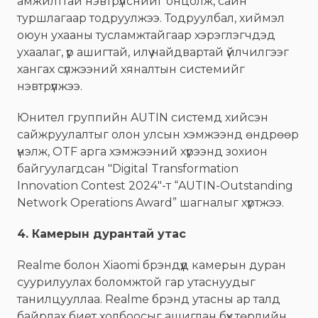
амжилттай нэвтрүүлснийг онцолж, сайн
туршлагаар тодруулжээ. Тодруулбал, хиймэл
оюун ухааны тусламжтайгаар хэрэглэгчдэд
ухаалаг, үр ашигтай, илүү найдвартай үйлчилгээг
хангах сүлжээний хяналтын системийг
нэвтрүүлжээ.
Юнител группийн AUTIN системд хийсэн
сайжруулалтыг олон улсын хэмжээнд өндрөөр
үнэлж, OTF арга хэмжээний хүрээнд зохион
байгуулагдсан "Digital Transformation
Innovation Contest 2024"-т “AUTIN-Outstanding
Network Operations Award” шагналыг хүртжээ.
4. Камерын дурантай утас
Realme болон Xiaomi брэндүүд камерын дуран
суурилуулах боломжтой гар утаснуудыг
танилцууллаа. Realme брэнд утасны ар талд
байрлах биет холбоосыг ашиглан бүх төрлийн