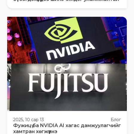
2025, 10 сар 13
Блог
Фужицү ба NVIDIA AI хагас дамжуулагчийг
хамтран хөгжүүлнэ