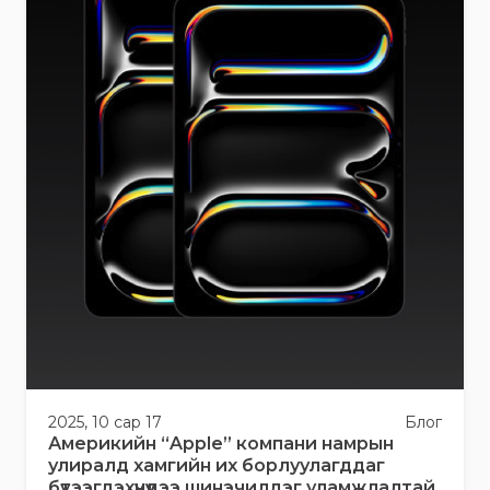
2025, 10 сар 17
Блог
Америкийн “Apple” компани намрын
улиралд хамгийн их борлуулагддаг
бүтээгдэхүүнүүдээ шинэчилдэг уламжлалтай