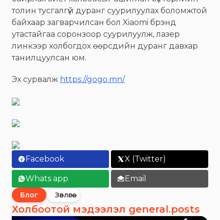
толин тусгалгүй дуранг суурилуулах боломжтой
байхаар загварчилсан бол Xiaomi брэнд
утастайгаа соронзоор суурилуулж, лазер
линкээр холбогдох өөрсдийн дуранг давхар
танилцуулсан юм.
Эх сурвалж
https://gogo.mn/
Facebook
X (Twitter)
Whats app
Email
Блог
Зөвлөгөө
Холбоотой мэдээлэл general.posts