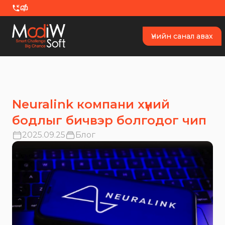
Skip to content
Үнийн санал авах
Neuralink компани хүний
бодлыг бичвэр болгодог чип
2025.09.25
Блог