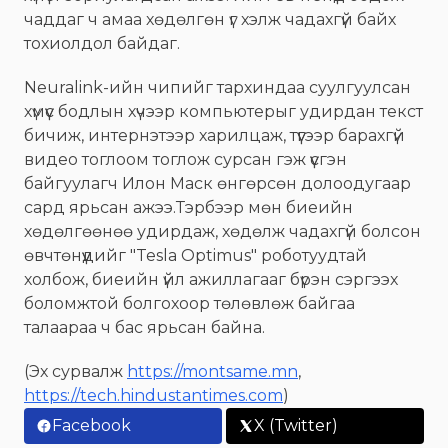
чаддаг ч амаа хөдөлгөн үг хэлж чадахгүй байх
тохиолдол байдаг.
Neuralink-ийн чипийг тархиндаа суулгуулсан
хүмүүс бодлын хүчээр компьютерыг удирдан текст
бичиж, интернэтээр харилцаж, түүгээр барахгүй
видео тоглоом тоглож сурсан гэж үүсгэн
байгуулагч Илон Маск өнгөрсөн долоодугаар
сард ярьсан ажээ.Тэрбээр мөн биеийн
хөдөлгөөнөө удирдаж, хөдөлж чадахгүй болсон
өвчтөнүүдийг "Tesla Optimus" роботуудтай
холбож, биеийн үйл ажиллагааг бүрэн сэргээх
боломжтой болгохоор төлөвлөж байгаа
талаараа ч бас ярьсан байна.
(Эх сурвалж
https://montsame.mn
,
https://tech.hindustantimes.com
)
Facebook
X (Twitter)