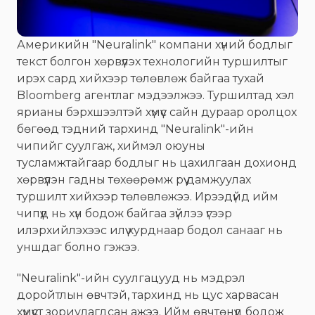
Америкийн "Neuralink" компани хүний бодлыг
текст болгон хөрвүүлэх технологийн туршилтыг
ирэх сард хийхээр төлөвлөж байгаа тухай
Bloomberg агентлаг мэдээлжээ. Туршилтад хэл
ярианы бэрхшээлтэй хүмүүс сайн дураар оролцох
бөгөөд тэдний тархинд "Neuralink"-ийн
чипийг суулгаж, хиймэл оюуны
тусламжтайгаар бодлыг нь цахилгаан дохионд
хөрвүүлэн гадны төхөөрөмж рүү дамжуулах
туршилт хийхээр төлөвлөжээ. Ирээдүйд ийм
чипүүд нь хүн бодож байгаа зүйлээ үгээр
илэрхийлэхээс илүү хурднаар бодол санааг нь
уншдаг болно гэжээ.
"Neuralink"-ийн суулгацууд нь мэдрэл
доройтлын өвчтэй, тархинд нь цус харвасан
хүмүүст зориулагдсан ажээ. Ийм өвчтөнүүд бодож