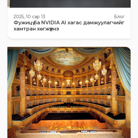
2025, 10 сар 13
Блог
Фужицү ба NVIDIA AI хагас дамжуулагчийг
хамтран хөгжүүлнэ