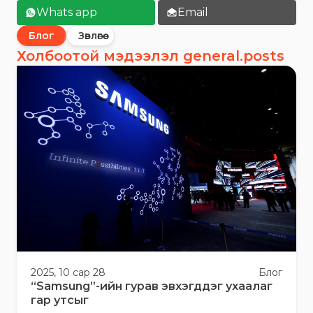
Whats app
Email
Блог
Зөвлөгөө
Холбоотой мэдээлэл general.posts
2025, 10 сар 28
Блог
“Samsung”-ийн гурав эвхэгддэг ухаалаг
гар утсыг