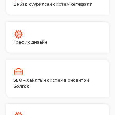
Вэбэд суурилсан систем хөгжүүлэлт
График дизайн
SEO – Хайлтын системд оновчтой
болгох