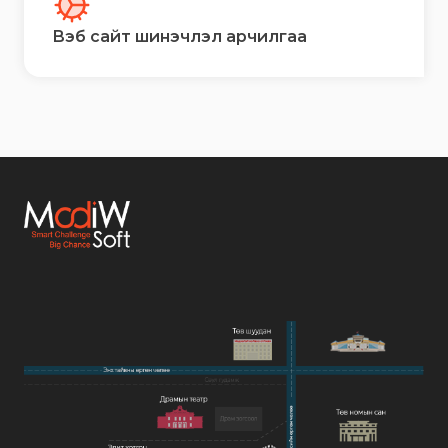
Вэб сайт шинэчлэл арчилгаа