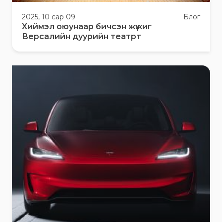
2025, 10 сар 09
Блог
Хиймэл оюунаар бичсэн жүжиг
Версалийн дуурийн театрт