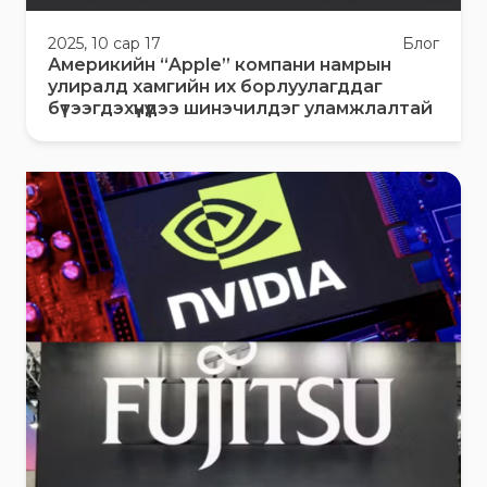
2025, 10 сар 17
Блог
Америкийн “Apple” компани намрын
улиралд хамгийн их борлуулагддаг
бүтээгдэхүүнүүдээ шинэчилдэг уламжлалтай