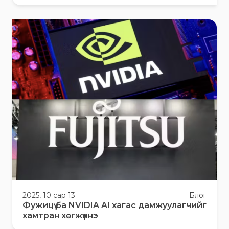
2025, 10 сар 13
Блог
Фужицү ба NVIDIA AI хагас дамжуулагчийг
хамтран хөгжүүлнэ