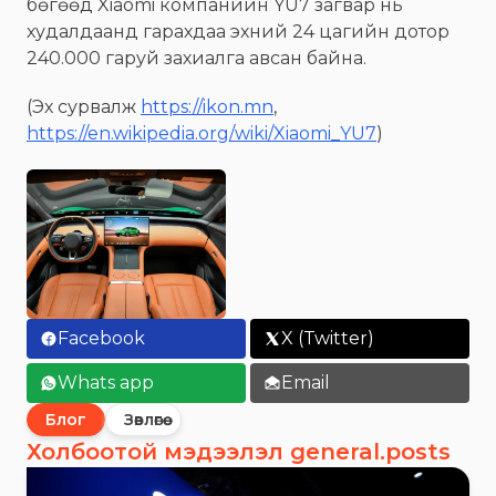
бөгөөд Xiaomi компанийн YU7 загвар нь
худалдаанд гарахдаа эхний 24 цагийн дотор
240.000 гаруй захиалга авсан байна.
(Эх сурвалж
https://ikon.mn
,
https://en.wikipedia.org/wiki/Xiaomi_YU7
)
Facebook
X (Twitter)
Whats app
Email
Блог
Зөвлөгөө
Холбоотой мэдээлэл general.posts