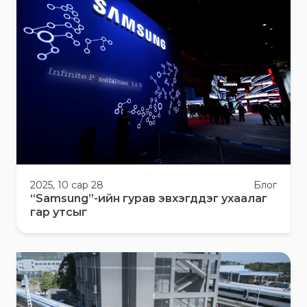
2025, 10 сар 28
Блог
“Samsung”-ийн гурав эвхэгддэг ухаалаг
гар утсыг