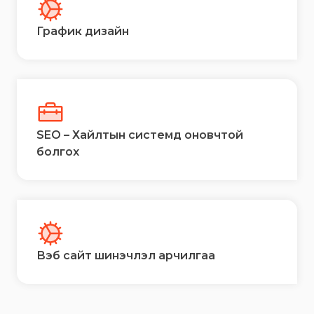
График дизайн
SEO – Хайлтын системд оновчтой
болгох
Вэб сайт шинэчлэл арчилгаа