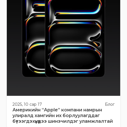
2025, 10 сар 17
Блог
Америкийн “Apple” компани намрын
улиралд хамгийн их борлуулагддаг
бүтээгдэхүүнүүдээ шинэчилдэг уламжлалтай