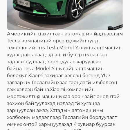
Америкийн цахилгаан автомашин үйлдвэрлэгч
Тесла компанитай өрсөлдөхийн тулд
технологийг нь Tesla Model Y шинэ автомашин
худалдаж аваад эд анги бүрээр нь салгаж
задалж судлаад харьцуулан харуулсан
байна.Tesla Model Y нь сайн автомашин
болохыг Xiaomi захирал хэлсэн бөгөөд YU7
загвар нь Теслагийнхаас гарцаагүй илүү болсон
гэж хэлсэн байна.Xiaomi компанийн
мэргэжилтнүүд машиныхаа орон зайг оновчтой
зохион байгуулахад нэлээдгүй хугацаа
зарцуулсан ажээ. Хятадын автомашины
холбооны мэдээллээр Теслагийн борлуулалт
өмнөх онтой харьцуулахад 4 хувиар буурсан