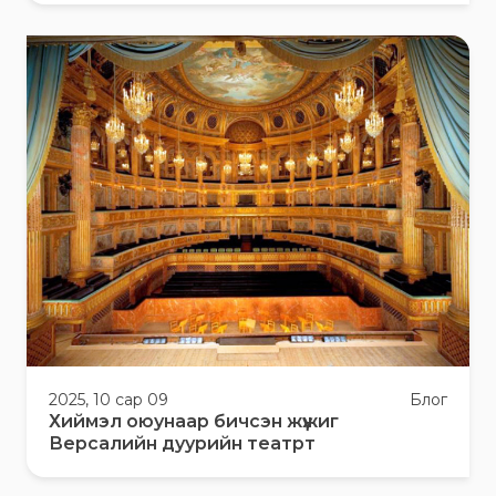
2025, 10 сар 09
Блог
Хиймэл оюунаар бичсэн жүжиг
Версалийн дуурийн театрт