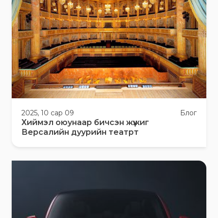
2025, 10 сар 09
Блог
Хиймэл оюунаар бичсэн жүжиг
Версалийн дуурийн театрт