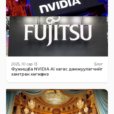
2025, 10 сар 13
Блог
Фужицү ба NVIDIA AI хагас дамжуулагчийг
хамтран хөгжүүлнэ