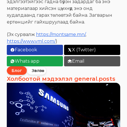
эдэлгээтэйгээс гадна бүрэн задардаг ба энэ
материалаар хийсэн цүнхнүүд энэ онд
худалдаанд гарах төлөвтэй байна. Загварын
ертөнцийг гайхшруулаад байна.
(Эх сурвалж
https://montsame.mn/
,
https://www.vml.com/
)
Facebook
X (Twitter)
Whats app
Email
Блог
Зөвлөгөө
Холбоотой мэдээлэл general.posts