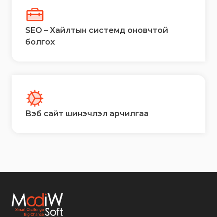
SEO – Хайлтын системд оновчтой
болгох
Вэб сайт шинэчлэл арчилгаа