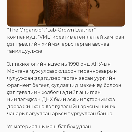
“The Organoid”, “Lab-Grown Leather”
компаниуд, “VML” креатив агентлагтай хамтран
үлэг гүрвэлийн хиймэл арьс гарган авснаа
танилцуулжээ.
Эл технологийн үндэс нь 1998 онд АНУ-ын
Монтана муж улсаас олдсон тираннозаврын
чулуужсан үлдэгдлээс гарган авсан уургийн
фрагмент бөгөөд судлаачид мөхөж үгүй болсон
үлэг гүрвэлийн холбогч эдийг ашиглан
нийлэгжүүлсэн ДНХ бүхий эсүүдийг үүсгэснийхээ
дараа жинхэнэ үлэг гүрвэлийн арьсны шинж
чанарыг агуулсан арьсыг ургуулсан байна.
Уг материал нь маш бат бөх удаан