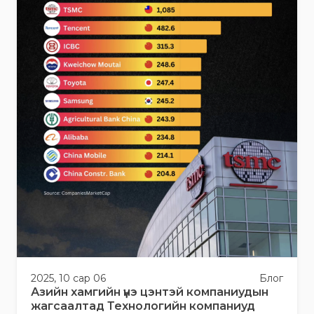
2025, 10 сар 06
Блог
Азийн хамгийн үнэ цэнтэй компаниудын
жагсаалтад Технологийн компаниуд