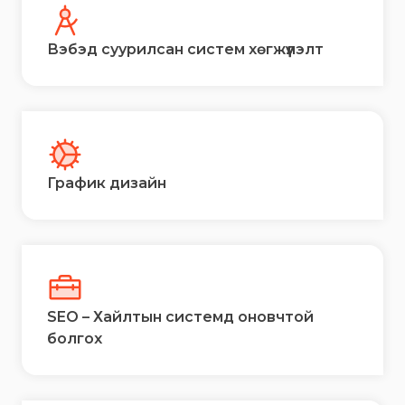
Вэбэд суурилсан систем хөгжүүлэлт
График дизайн
SEO – Хайлтын системд оновчтой
болгох