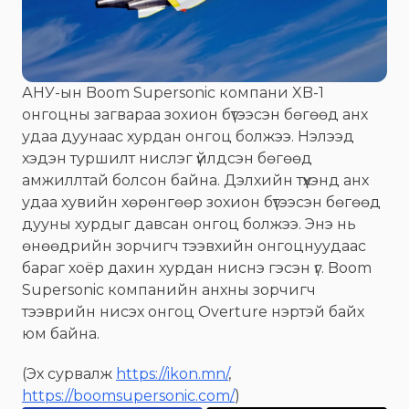
АНУ-ын Boom Supersonic компани XB-1
онгоцны загвараа зохион бүтээсэн бөгөөд анх
удаа дуунаас хурдан онгоц болжээ. Нэлээд
хэдэн туршилт нислэг үйлдсэн бөгөөд
амжиллтай болсон байна. Дэлхийн түүхэнд анх
удаа хувийн хөрөнгөөр зохион бүтээсэн бөгөөд
дууны хурдыг давсан онгоц болжээ. Энэ нь
өнөөдрийн зорчигч тээвхийн онгоцнуудаас
бараг хоёр дахин хурдан ниснэ гэсэн үг. Boom
Supersonic компанийн анхны зорчигч
тээврийн нисэх онгоц Overture нэртэй байх
юм байна.
(Эх сурвалж
https://ikon.mn/
,
https://boomsupersonic.com/
)