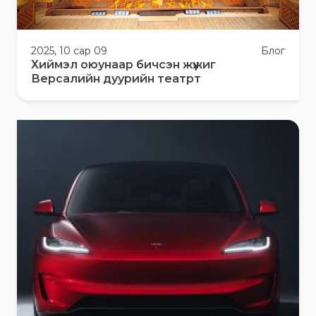
2025, 10 сар 09
Блог
Хиймэл оюунаар бичсэн жүжиг
Версалийн дуурийн театрт