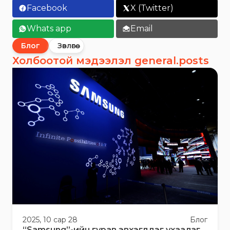
Facebook
X (Twitter)
Whats app
Email
Блог
Зөвлөгөө
Холбоотой мэдээлэл general.posts
2025, 10 сар 28
Блог
“Samsung”-ийн гурав эвхэгддэг ухаалаг