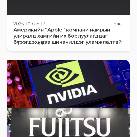
2025, 10 сар 17
Блог
Америкийн “Apple” компани намрын
улиралд хамгийн их борлуулагддаг
бүтээгдэхүүнүүдээ шинэчилдэг уламжлалтай