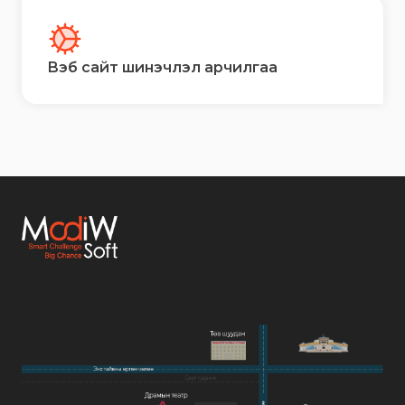
Вэб сайт шинэчлэл арчилгаа