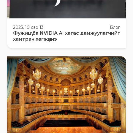
2025, 10 сар 13
Блог
Фужицү ба NVIDIA AI хагас дамжуулагчийг
хамтран хөгжүүлнэ